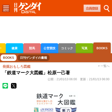
ー
健康
競馬
公営競技
コミック
写真
BOOKS
ボートレース
競輪
オートレース
BOOKS
日刊ゲンダイの書籍
> 一覧へ
発掘おもしろ図鑑
「鉄道マーク大図鑑」松原一己著
公開：
21/01/13 06:00
更新：
21/01/13 06:00