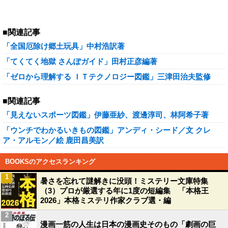
■関連記事
「全国厄除け郷土玩具」中村浩訳著
「てくてく地獄 さんぽガイド」田村正彦編著
「ゼロから理解する ＩＴテクノロジー図鑑」三津田治夫監修
■関連記事
「見えないスポーツ図鑑」伊藤亜紗、渡邊淳司、林阿希子著
「ウンチでわかるいきもの図鑑」アンディ・シード／文 クレ
ア・アルモン／絵 鹿田昌美訳
BOOKSのアクセスランキング
1
暑さを忘れて謎解きに没頭！ミステリー文庫特集
（3）プロが厳選する年に1度の短編集 「本格王
2026」本格ミステリ作家クラブ選・編
2
漫画一筋の人生は日本の漫画史そのもの「劇画の巨