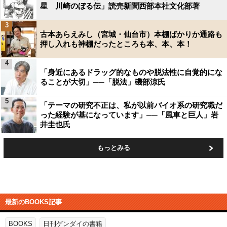
星 川崎のぼる伝」読売新聞西部本社文化部著
3
古本あらえみし（宮城・仙台市）本棚ばかりか通路も
押し入れも神棚だったところも本、本、本！
4
「身近にあるドラッグ的なものや脱法性に自覚的にな
ることが大切」──「脱法」磯部涼氏
5
「テーマの研究不正は、私が以前バイオ系の研究職だ
った経験が基になっています」──「風車と巨人」岩
井圭也氏
もっとみる
最新のBOOKS記事
BOOKS
日刊ゲンダイの書籍