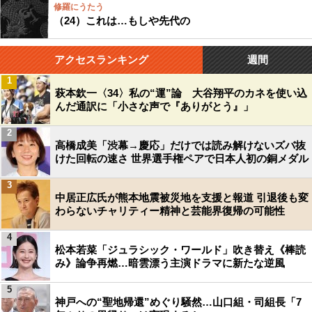
修羅にうたう
（24）これは…もしや先代の
アクセスランキング
週間
1
萩本欽一〈34〉私の“運”論 大谷翔平のカネを使い込
んだ通訳に「小さな声で『ありがとう』」
2
高橋成美「渋幕→慶応」だけでは読み解けないズバ抜
けた回転の速さ 世界選手権ペアで日本人初の銅メダル
3
中居正広氏が熊本地震被災地を支援と報道 引退後も変
わらないチャリティー精神と芸能界復帰の可能性
4
松本若菜「ジュラシック・ワールド」吹き替え《棒読
み》論争再燃…暗雲漂う主演ドラマに新たな逆風
5
神戸への“聖地帰還”めぐり騒然…山口組・司組長「7