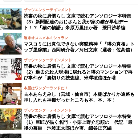
ザッツエンターテインメント
読書の秋に肩慣らし 文庫で読むアンソロジー本特集
（3）新聞配達のおじさんと我が家の猫が早朝デー
ト！？「猫の物語」米原万里ほか著 蓑田沙希編
週末オススメ本ミシュラン
マスコミには真似できない突撃精神「『噂の真相』ト
ップ屋稼業」西岡研介著／河出文庫（選者：佐高信）
ザッツエンターテインメント
読書の秋に肩慣らし 文庫で読むアンソロジー本特集
（2）過去の殺人現場に戻れると噂のマンションで再
び事件が「裏切りの捜査線」米澤穂信ほか著
本屋はワンダーランドだ！
古本あらえみし（宮城・仙台市）本棚ばかりか通路も
押し入れも神棚だったところも本、本、本！
ザッツエンターテインメント
読書の秋に肩慣らし 文庫で読むアンソロジー本特集
（1）巨匠が描く名門・小栗上野介忠順の一代記「最
後の幕臣」池波正太郎ほか著、細谷正充編