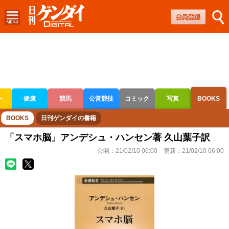
ー
健康
競馬
公営競技
コミック
写真
BOOKS
ボートレース
競輪
オートレース
BOOKS
日刊ゲンダイの書籍
「スマホ脳」アンデシュ・ハンセン著 久山葉子訳
公開：
21/02/10 06:00
更新：
21/02/10 06:00