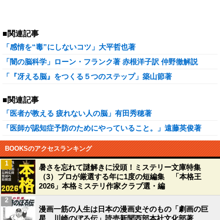
■関連記事
「感情を“毒”にしないコツ」大平哲也著
「闇の脳科学」ローン・フランク著 赤根洋子訳 仲野徹解説
「『冴える脳』をつくる５つのステップ」築山節著
■関連記事
「医者が教える 疲れない人の脳」有田秀穂著
「医師が認知症予防のためにやっていること。」遠藤英俊著
BOOKSのアクセスランキング
1
暑さを忘れて謎解きに没頭！ミステリー文庫特集
（3）プロが厳選する年に1度の短編集 「本格王
2026」本格ミステリ作家クラブ選・編
2
漫画一筋の人生は日本の漫画史そのもの「劇画の巨
星 川崎のぼる伝」読売新聞西部本社文化部著