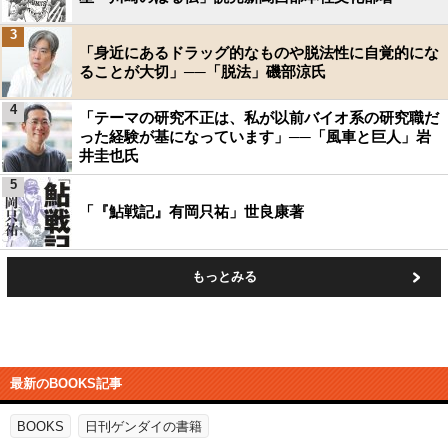
3
「身近にあるドラッグ的なものや脱法性に自覚的にな
ることが大切」──「脱法」磯部涼氏
4
「テーマの研究不正は、私が以前バイオ系の研究職だ
った経験が基になっています」──「風車と巨人」岩
井圭也氏
5
「『鮎戦記』有岡只祐」世良康著
もっとみる
最新のBOOKS記事
BOOKS
日刊ゲンダイの書籍