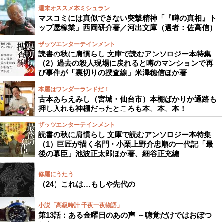
週末オススメ本ミシュラン
マスコミには真似できない突撃精神「『噂の真相』ト
ップ屋稼業」西岡研介著／河出文庫（選者：佐高信）
ザッツエンターテインメント
読書の秋に肩慣らし 文庫で読むアンソロジー本特集
（2）過去の殺人現場に戻れると噂のマンションで再
び事件が「裏切りの捜査線」米澤穂信ほか著
本屋はワンダーランドだ！
古本あらえみし（宮城・仙台市）本棚ばかりか通路も
押し入れも神棚だったところも本、本、本！
ザッツエンターテインメント
読書の秋に肩慣らし 文庫で読むアンソロジー本特集
（1）巨匠が描く名門・小栗上野介忠順の一代記「最
後の幕臣」池波正太郎ほか著、細谷正充編
修羅にうたう
（24）これは…もしや先代の
小説「高級時計 千夜一夜物語」
第13話：ある金曜日のあの声 ～聴覚だけではおぼつ