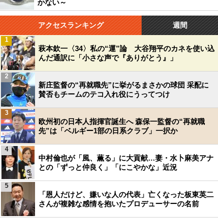
かない～
アクセスランキング
週間
1
萩本欽一〈34〉私の“運”論 大谷翔平のカネを使い込
んだ通訳に「小さな声で『ありがとう』」
2
新庄監督の“再就職先”に挙がるまさかの球団 采配に
賛否もチームのテコ入れ役にうってつけ
3
欧州初の日本人指揮官誕生へ 森保一監督の“再就職
先”は「ベルギー1部の日系クラブ」一択か
4
中村倫也が「風、薫る」に大貢献…妻・水卜麻美アナ
との「ずっと仲良く」「にこやかな」近況
5
「恩人だけど、嫌いな人の代表」亡くなった板東英二
さんが複雑な感情を抱いたプロデューサーの名前