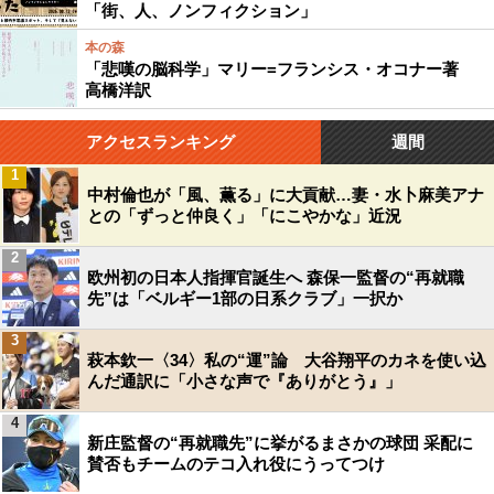
「街、人、ノンフィクション」
本の森
「悲嘆の脳科学」マリー=フランシス・オコナー著
高橋洋訳
アクセスランキング
週間
1
中村倫也が「風、薫る」に大貢献…妻・水卜麻美アナ
との「ずっと仲良く」「にこやかな」近況
2
欧州初の日本人指揮官誕生へ 森保一監督の“再就職
先”は「ベルギー1部の日系クラブ」一択か
3
萩本欽一〈34〉私の“運”論 大谷翔平のカネを使い込
んだ通訳に「小さな声で『ありがとう』」
4
新庄監督の“再就職先”に挙がるまさかの球団 采配に
賛否もチームのテコ入れ役にうってつけ