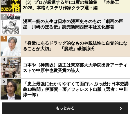
（3）プロが厳選する年に1度の短編集 「本格王
2026」本格ミステリ作家クラブ選・編
2
漫画一筋の人生は日本の漫画史そのもの「劇画の巨
星 川崎のぼる伝」読売新聞西部本社文化部著
3
「身近にあるドラッグ的なものや脱法性に自覚的にな
ることが大切」──「脱法」磯部涼氏
4
コ本や（神楽坂）店主は東京芸大大学院出身アーティ
ストで中原中也賞受賞の詩人
5
「史上最強にわかりやすくて面白い ぶっ続け日本史講
義10時間」伊藤賀一著／フォレスト出版（選者：中川
淳一郎）
もっとみる