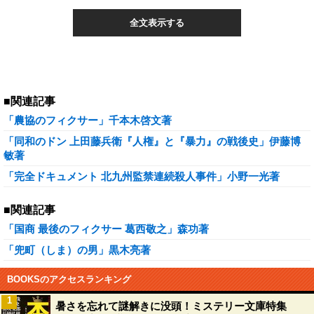
全文表示する
■関連記事
「農協のフィクサー」千本木啓文著
「同和のドン 上田藤兵衛『人権』と『暴力』の戦後史」伊藤博
敏著
「完全ドキュメント 北九州監禁連続殺人事件」小野一光著
■関連記事
「国商 最後のフィクサー 葛西敬之」森功著
「兜町（しま）の男」黒木亮著
BOOKSのアクセスランキング
1
暑さを忘れて謎解きに没頭！ミステリー文庫特集