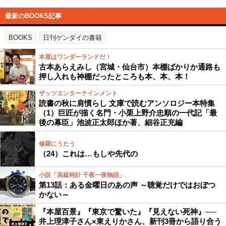
最新のBOOKS記事
BOOKS
日刊ゲンダイの書籍
本屋はワンダーランドだ！
古本あらえみし（宮城・仙台市）本棚ばかりか通路も
押し入れも神棚だったところも本、本、本！
ザッツエンターテインメント
読書の秋に肩慣らし 文庫で読むアンソロジー本特集
（1）巨匠が描く名門・小栗上野介忠順の一代記「最
後の幕臣」池波正太郎ほか著、細谷正充編
修羅にうたう
（24）これは…もしや先代の
小説「高級時計 千夜一夜物語」
第13話：ある金曜日のあの声 ～聴覚だけではおぼつ
かない～
『本屋百景』『東京で驚いた』『見えない死神』──
井上理津子さん×東えりかさん、新刊3冊から語り合う