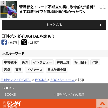
5
菅野智之トレード不成立の裏に致命的な“前科”…ここ
まで11勝4敗でも市場価値が低かったワケ
もっとみる
日刊ゲンダイDIGITALを読もう！
6.6万
18.5万
人気キーワード
中村敬斗
あの
インタビュー
神田正輝
松田聖子
作家
恋愛
事故
ドジャース
日本学術会議
日刊ゲンダイDIGITAL
BOOKS
BOOKSニュース
記事
BOOKS
BOOKS
日刊ゲンダイの書籍