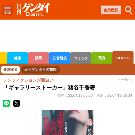
ー
健康
競馬
公営競技
コミック
写真
BOOKS
ボートレース
競輪
オートレース
BOOKS
日刊ゲンダイの書籍
> 一覧へ
ノンフィクションが面白い
「ギャラリーストーカー」猪谷千香著
公開：
23/04/19 06:00
更新：
23/04/19 06:00