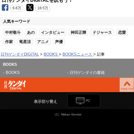
日刊ゲンダイDIGITALを読もう！
6.6万
18.5万
人気キーワード
中村敬斗
あの
インタビュー
神田正輝
ドジャース
恋愛
作家
竜星涼
アニメ
声優
日刊ゲンダイDIGITAL
BOOKS
BOOKSニュース
記事
BOOKS
BOOKS
日刊ゲンダイの書籍
表示切り替え
（C）Nikkan Gendai