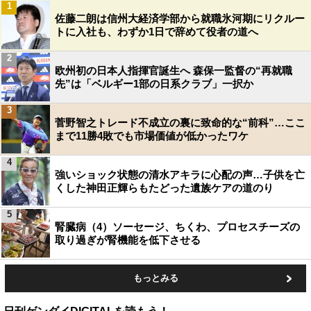
1
佐藤二朗は信州大経済学部から就職氷河期にリクルー
トに入社も、わずか1日で辞めて役者の道へ
2
欧州初の日本人指揮官誕生へ 森保一監督の“再就職
先”は「ベルギー1部の日系クラブ」一択か
3
菅野智之トレード不成立の裏に致命的な“前科”…ここ
まで11勝4敗でも市場価値が低かったワケ
4
強いショック状態の清水アキラに心配の声…子供を亡
くした神田正輝らもたどった遺族ケアの道のり
5
腎臓病（4）ソーセージ、ちくわ、プロセスチーズの
取り過ぎが腎機能を低下させる
もっとみる