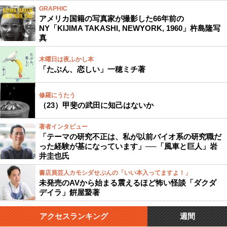
GRAPHIC
アメリカ国籍の写真家が撮影した66年前の
NY「KIJIMA TAKASHI, NEWYORK, 1960」杵島隆写
真
木曜日は夜ふかし本
「たぶん、恋しい」一穂ミチ著
修羅にうたう
（23）甲斐の武田に知己はないか
著者インタビュー
「テーマの研究不正は、私が以前バイオ系の研究職だ
った経験が基になっています」──「風車と巨人」岩
井圭也氏
書店員芸人カモシダせぶんの「いい本入ってますよ！」
未発売のAVから始まる震えるほど怖い怪談「ダクダ
デイラ」餠屋䖸著
アクセスランキング
週間