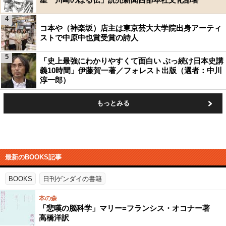
4
コ本や（神楽坂）店主は東京芸大大学院出身アーティ
ストで中原中也賞受賞の詩人
5
「史上最強にわかりやすくて面白い ぶっ続け日本史講
義10時間」伊藤賀一著／フォレスト出版（選者：中川
淳一郎）
もっとみる
最新のBOOKS記事
BOOKS
日刊ゲンダイの書籍
本の森
「悲嘆の脳科学」マリー=フランシス・オコナー著
高橋洋訳