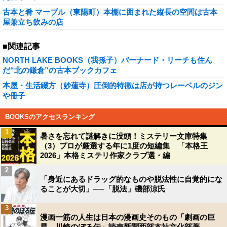
古本と肴 マーブル（東陽町）本棚に囲まれた縦長の空間は古本
屋兼立ち飲みの店
■関連記事
NORTH LAKE BOOKS（我孫子）バーナード・リーチも住ん
だ“北の鎌倉”の古本ブックカフェ
本屋・生活綴方（妙蓮寺）圧倒的特徴は店が持つレーベルのジン
や冊子
BOOKSのアクセスランキング
1
暑さを忘れて謎解きに没頭！ミステリー文庫特集
（3）プロが厳選する年に1度の短編集 「本格王
2026」本格ミステリ作家クラブ選・編
2
「身近にあるドラッグ的なものや脱法性に自覚的にな
ることが大切」──「脱法」磯部涼氏
3
漫画一筋の人生は日本の漫画史そのもの「劇画の巨
星 川崎のぼる伝」読売新聞西部本社文化部著