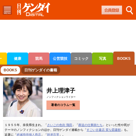
ー
健康
競馬
公営競技
コミック
写真
BOOKS
ボートレース
競輪
オートレース
BOOKS
日刊ゲンダイの書籍
井上理津子
ノンフィクションライター
著者のコラム一覧
１９５５年、奈良県生まれ。「
さいごの色街 飛田
」「
葬送の仕事師たち
」といった性や死が
テーマのノンフィクションのほか、日刊ゲンダイ連載から「
すごい古書店 変な図書館
」も。
近著に「
絶滅危惧個人商店
」「
師弟百景
」。