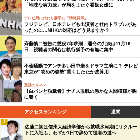
「地味な実力派」が局をまたぐ看板女優に
テレビ局に代わり勝手に「情報開示」
フジテレビ、日本テレビも出演者と社内トラブルがあ
ったのに…NHKの対応はどう見ますか？
斉藤慎二被告に懲役7年求刑、運命の判決は11月16
日…視聴者の関心は執行猶予の有無に集中
不倫騒動でアンチ多い田中圭をドラマ主演に？ テレビ
東京が“攻めの姿勢”貫くしたたか皮算用
孤独のキネマ
【白パンと独裁者】ナチス敗戦の愚かな人間模様が胸
に響く
アクセスランキング
週間
1
佐藤二朗は信州大経済学部から就職氷河期にリクルー
トに入社も、わずか1日で辞めて役者の道へ