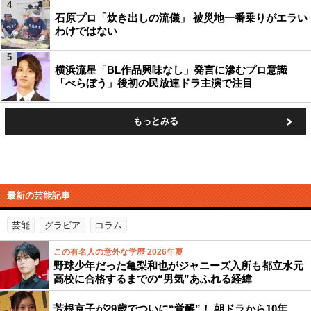
4
石原プロ「炊き出しの流儀」 被災地一番乗りがエラい
わけではない
5
横浜流星「BL作品興味なし」発言に滲むプロ意識
「べらぼう」後初の民放連ドラ主演で注目
もっとみる
最新の芸能記事
芸能
グラビア
コラム
この有名人の意外な学歴 2026年夏
野球少年だった亀梨和也がジャニーズ入所も都立水元
高校に合格するまでの“男気”あふれる経緯
芳根京子が29歳でついに“覚醒”！ 朝ドラから10年…