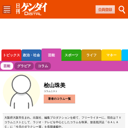
トピックス
政治・社会
芸能
スポーツ
ライフ
マネー
ボートレース
競輪
オートレース
芸能
グラビア
コラム
桧山珠美
コラムニスト
著者のコラム一覧
大阪府大阪市生まれ。出版社、編集プロダクションを経て、フリーライターに。現在はＴＶ
コラムニストとして、ラジオ・テレビを中心としたコラムを執筆。放送批評誌「ＧＡＬＡ
Ｃ」に「今月のダラクシー賞」を長期連載中。