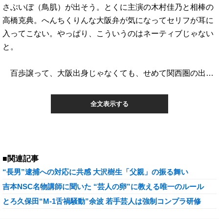
さぶいぼ（鳥肌）が出そう。とくに主演の木村佳乃と相棒の
高橋克典。へんちくりんな大阪弁が気になってセリフが耳に
入ってこない。やっぱり、こういうのはネーティブじゃない
と。
百歩譲って、大阪出身じゃなくても、せめて関西圏の出…
全文表示する
■関連記事
“長男”逮捕への対応に共感 大沢樹生「父親」の振る舞い
吉本NSC名物講師に聞いた “芸人の卵”に教える唯一のルール
とろ久保田“M-1舌禍騒動”余波 若手芸人は強制コンプラ研修