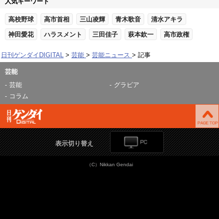
人気キーワード
高校野球
高市首相
三山凌輝
青木歌音
清水アキラ
神田愛花
ハラスメント
三田佳子
萩本欽一
高市政権
日刊ゲンダイDIGITAL
芸能
芸能ニュース
記事
芸能
芸能
グラビア
コラム
表示切り替え
（C）Nikkan Gendai