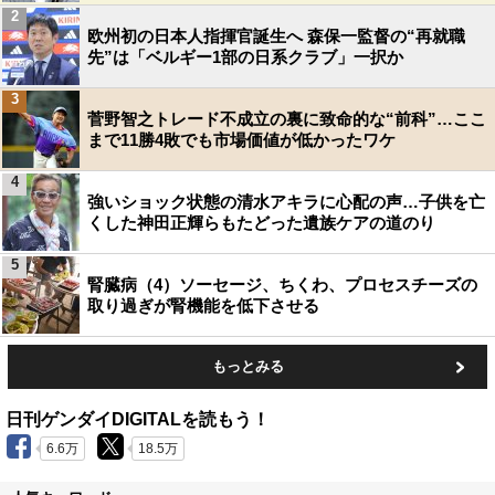
2
欧州初の日本人指揮官誕生へ 森保一監督の“再就職
先”は「ベルギー1部の日系クラブ」一択か
3
菅野智之トレード不成立の裏に致命的な“前科”…ここ
まで11勝4敗でも市場価値が低かったワケ
4
強いショック状態の清水アキラに心配の声…子供を亡
くした神田正輝らもたどった遺族ケアの道のり
5
腎臓病（4）ソーセージ、ちくわ、プロセスチーズの
取り過ぎが腎機能を低下させる
もっとみる
日刊ゲンダイDIGITALを読もう！
6.6万
18.5万