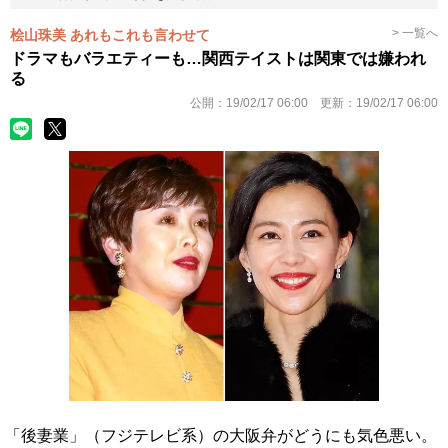
> 一覧へ
桧山珠美 あれもこれも言わせて
ドラマもバラエティーも…関西テイストは関東では嫌われ
る
公開：
19/02/17 06:00
更新：
19/02/17 06:00
「後妻業」（フジテレビ系）の大阪弁がどうにも気色悪い。