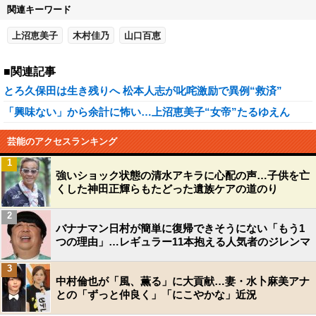
関連キーワード
上沼恵美子
木村佳乃
山口百恵
■関連記事
とろ久保田は生き残りへ 松本人志が叱咤激励で異例“救済”
「興味ない」から余計に怖い…上沼恵美子“女帝”たるゆえん
芸能のアクセスランキング
1
強いショック状態の清水アキラに心配の声…子供を亡
くした神田正輝らもたどった遺族ケアの道のり
2
バナナマン日村が簡単に復帰できそうにない「もう1
つの理由」…レギュラー11本抱える人気者のジレンマ
3
中村倫也が「風、薫る」に大貢献…妻・水卜麻美アナ
との「ずっと仲良く」「にこやかな」近況