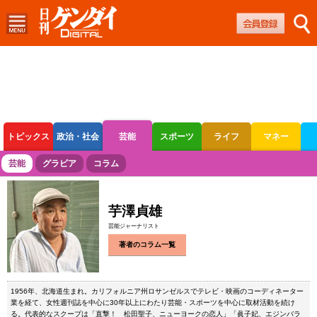
トピックス
政治・社会
芸能
スポーツ
ライフ
マネー
ボートレース
競輪
オートレース
芸能
グラビア
コラム
芋澤貞雄
芸能ジャーナリスト
著者のコラム一覧
1956年、北海道生まれ。カリフォルニア州ロサンゼルスでテレビ・映画のコーディネーター
業を経て、女性週刊誌を中心に30年以上にわたり芸能・スポーツを中心に取材活動を続け
る。代表的なスクープは「直撃！ 松田聖子、ニューヨークの恋人」「眞子妃、エジンバラ