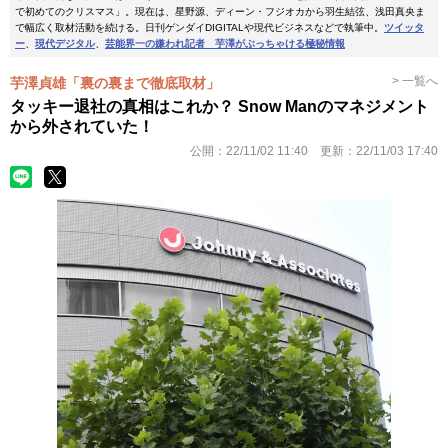
で初めてのクリスマス」。現在は、星野源、ディーン・フジオカから羽生結弦、浅田真央ま
で幅広く取材活動を続ける。日刊ゲンダイDIGITALや現代ビジネスなどで執筆中。
ツイッタ
ー
、
現代デジタル
、
芸能界一の嫌われ記者 芋澤がぶっちゃける極秘情報
> 一覧へ
芋澤貞雄「裏の裏まで徹底取材」
タッキー退社の真相はこれか？ Snow Manのマネジメント
から外されていた！
公開：
22/11/02 11:40
更新：
22/11/03 17:40