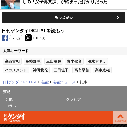
しの「父子再共演」が始まったばかりだった
もっとみる
日刊ゲンダイDIGITALを読もう！
6.6万
18.5万
人気キーワード
高市首相
高校野球
三山凌輝
青木歌音
清水アキラ
ハラスメント
神田愛花
三田佳子
高市早苗
高市政権
日刊ゲンダイDIGITAL
芸能
芸能ニュース
記事
芸能
芸能
グラビア
コラム