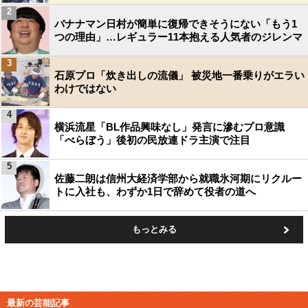
2
バナナマン日村が簡単に復帰できそうにない「もう1
つの理由」…レギュラー11本抱える人気者のジレンマ
3
石原プロ「炊き出しの流儀」 被災地一番乗りがエラい
わけではない
4
横浜流星「BL作品興味なし」発言に滲むプロ意識
「べらぼう」後初の民放連ドラ主演で注目
5
佐藤二朗は信州大経済学部から就職氷河期にリクルー
トに入社も、わずか1日で辞めて役者の道へ
もっとみる
最新の芸能記事