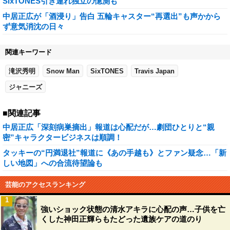
SixTONES引き連れ独立の憶測も
中居正広が「酒浸り」告白 五輪キャスター“再選出”も声かから
ず意気消沈の日々
関連キーワード
滝沢秀明
Snow Man
SixTONES
Travis Japan
ジャニーズ
■関連記事
中居正広「深刻病巣摘出」報道は心配だが…劇団ひとりと“親
密”キャラクタービジネスは順調！
タッキーの“円満退社”報道に《あの手越も》とファン疑念…「新
しい地図」への合流待望論も
芸能のアクセスランキング
1
強いショック状態の清水アキラに心配の声…子供を亡
くした神田正輝らもたどった遺族ケアの道のり