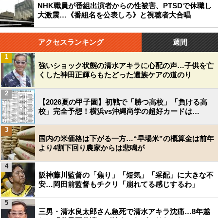
NHK職員が番組出演者からの性被害、PTSDで休職し
大激震…《番組名を公表しろ》と視聴者大合唱
アクセスランキング
週間
1
強いショック状態の清水アキラに心配の声…子供を亡
くした神田正輝らもたどった遺族ケアの道のり
2
【2026夏の甲子園】初戦で「勝つ高校」「負ける高
校」完全予想！横浜vs沖縄尚学の超好カードは…
3
国内の米価格は下がる一方…“早場米”の概算金は前年
より4割下回り農家からは悲鳴が
4
阪神藤川監督の「焦り」「短気」「采配」に大きな不
安…岡田前監督もチクリ「崩れてる感じするわ」
5
三男・清水良太郎さん急死で清水アキラ沈痛…8年越