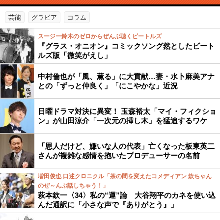
芸能
グラビア
コラム
スージー鈴木のゼロからぜんぶ聴くビートルズ
『グラス・オニオン』コミックソング然としたビート
ルズ版「微笑がえし」
中村倫也が「風、薫る」に大貢献…妻・水卜麻美アナ
との「ずっと仲良く」「にこやかな」近況
日曜ドラマ対決に異変！ 玉森裕太「マイ・フィクショ
ン」が山田涼介「一次元の挿し木」を猛追するワケ
「恩人だけど、嫌いな人の代表」亡くなった板東英二
さんが複雑な感情を抱いたプロデューサーの名前
増田俊也 口述クロニクル「茶の間を変えたコメディアン 欽ちゃん
のぜ～んぶ話しちゃう！」
萩本欽一〈34〉私の“運”論 大谷翔平のカネを使い込
んだ通訳に「小さな声で『ありがとう』」