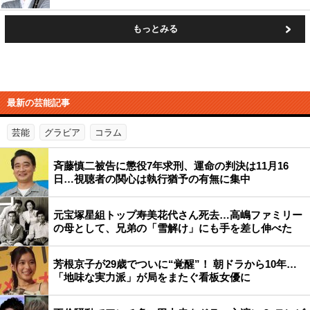
もっとみる
最新の芸能記事
芸能
グラビア
コラム
斉藤慎二被告に懲役7年求刑、運命の判決は11月16
日…視聴者の関心は執行猶予の有無に集中
元宝塚星組トップ寿美花代さん死去…高嶋ファミリー
の母として、兄弟の「雪解け」にも手を差し伸べた
芳根京子が29歳でついに“覚醒”！ 朝ドラから10年…
「地味な実力派」が局をまたぐ看板女優に