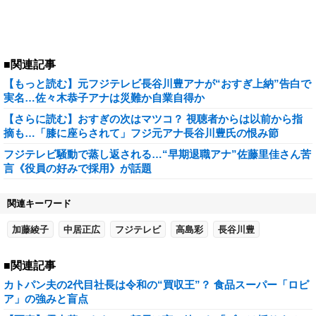
■関連記事
【もっと読む】元フジテレビ長谷川豊アナが“おすぎ上納”告白で
実名…佐々木恭子アナは災難か自業自得か
【さらに読む】おすぎの次はマツコ？ 視聴者からは以前から指
摘も…「膝に座らされて」フジ元アナ長谷川豊氏の恨み節
フジテレビ騒動で蒸し返される…“早期退職アナ”佐藤里佳さん苦
言《役員の好みで採用》が話題
関連キーワード
加藤綾子
中居正広
フジテレビ
高島彩
長谷川豊
■関連記事
カトパン夫の2代目社長は令和の“買収王”？ 食品スーパー「ロピ
ア」の強みと盲点