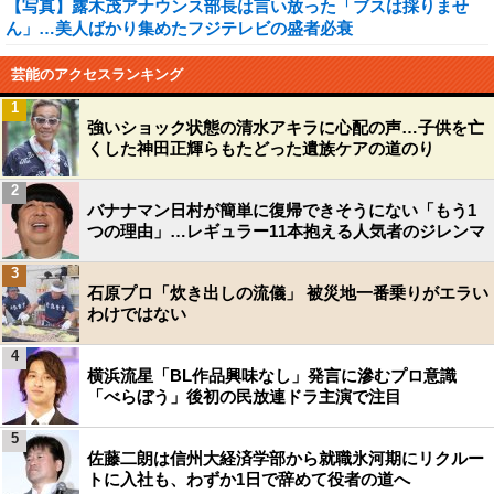
【写真】露木茂アナウンス部長は言い放った「ブスは採りませ
ん」…美人ばかり集めたフジテレビの盛者必衰
芸能のアクセスランキング
1
強いショック状態の清水アキラに心配の声…子供を亡
くした神田正輝らもたどった遺族ケアの道のり
2
バナナマン日村が簡単に復帰できそうにない「もう1
つの理由」…レギュラー11本抱える人気者のジレンマ
3
石原プロ「炊き出しの流儀」 被災地一番乗りがエラい
わけではない
4
横浜流星「BL作品興味なし」発言に滲むプロ意識
「べらぼう」後初の民放連ドラ主演で注目
5
佐藤二朗は信州大経済学部から就職氷河期にリクルー
トに入社も、わずか1日で辞めて役者の道へ