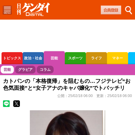
トピックス
政治・社会
芸能
スポーツ
ライフ
マネー
ボートレース
競輪
オートレース
芸能
グラビア
コラム
カトパンの「本格復帰」を阻むもの…フジテレビ“お
色気面接”と“女子アナのキャバ嬢化”でトバッチリ
公開：
25/02/18 06:00
更新：
25/02/18 06:00