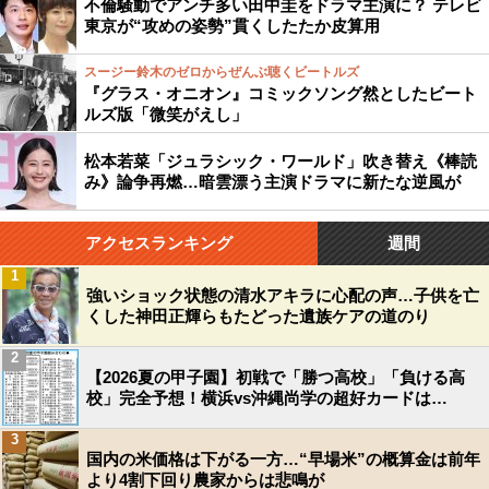
不倫騒動でアンチ多い田中圭をドラマ主演に？ テレビ
東京が“攻めの姿勢”貫くしたたか皮算用
スージー鈴木のゼロからぜんぶ聴くビートルズ
『グラス・オニオン』コミックソング然としたビート
ルズ版「微笑がえし」
松本若菜「ジュラシック・ワールド」吹き替え《棒読
み》論争再燃…暗雲漂う主演ドラマに新たな逆風が
アクセスランキング
週間
1
強いショック状態の清水アキラに心配の声…子供を亡
くした神田正輝らもたどった遺族ケアの道のり
2
【2026夏の甲子園】初戦で「勝つ高校」「負ける高
校」完全予想！横浜vs沖縄尚学の超好カードは…
3
国内の米価格は下がる一方…“早場米”の概算金は前年
より4割下回り農家からは悲鳴が