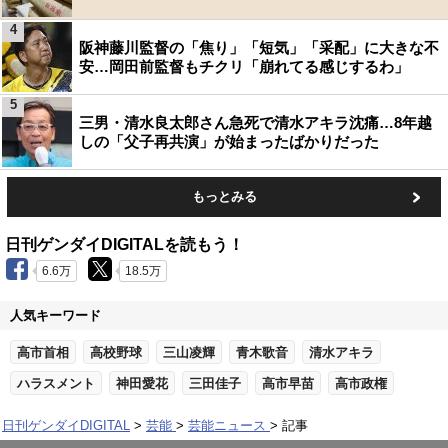
4
阪神藤川監督の「焦り」「短気」「采配」に大きな不
安…岡田前監督もチクリ「崩れてる感じするわ」
5
三男・清水良太郎さん急死で清水アキラ沈痛…8年越
しの「父子再共演」が始まったばかりだった
もっとみる
日刊ゲンダイDIGITALを読もう！
6.6万
18.5万
人気キーワード
高市首相
高校野球
三山凌輝
青木歌音
清水アキラ
ハラスメント
神田愛花
三田佳子
高市早苗
高市政権
日刊ゲンダイDIGITAL
芸能
芸能ニュース
記事