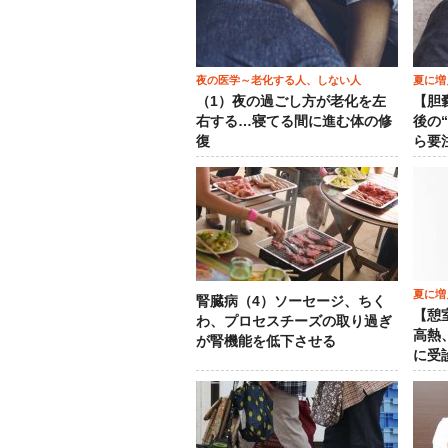
夜の医学～老化する人、しない人
夏に増
（1）夜の過ごし方が老化を左
【胆
右する…寝てる間に進む体の修
後の
復
ら要
夏に増
腎臓病（4）ソーセージ、ちく
【憩
わ、プロセスチーズの取り過ぎ
高熱
が腎機能を低下させる
に受