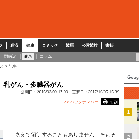
フ
経済
健康
コミック
競馬
公営競技
書籍
闘病記
健康
コラム
ス
記事
） 乳がん・多臓器がん
公開日：
2016/03/09 17:00
更新日：
2017/10/05 15:39
>> バックナンバー
印刷
1
あえて節制することもありません。そもそ
2