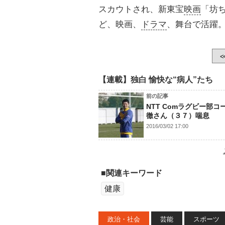
スカウトされ、新東宝
映画
「坊
ど、映画、
ドラマ
、舞台で活躍
<
【連載】独白 愉快な“病人”たち
前の記事
NTT Comラグビー部コ
徹さん（３７）喘息
2016/03/02 17:00
■関連キーワード
健康
政治・社会
芸能
スポーツ