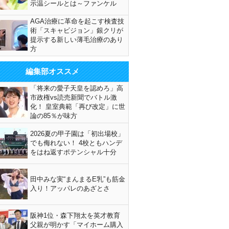
示温シールとは～ファンケル
AGA治療に革命を起こす検査技
術「スキャビジョン」銀クリが
提示する新しい薄毛治療のあり
方
編集部オススメ
「将来の愛子天皇を認めろ」高
市政権vs読売新聞でバトル激
化！ 皇室典範「再び改定」に世
論の85％が味方
2026夏の甲子園は「初出場校」
でも侮れない！ 4校ともハンデ
をはね返すポテンシャル十分
田中みな実“まんまるE乳”も筋金
入り！アッパレのあざとさ
阪神1位・森下翔太を英才教育
父親が明かす「マイホーム購入