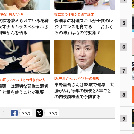
愉快な“病人”たち
役に立つオモシロ医学論文
時間首を絞められている感覚
保護者の料理スキルが子供のレ
5
天才ナカムラスペシャルさ
ジリエンスを育てる…「おふく
咽頭がんを語る
ろの味」は心の特効薬？
6
7
Dr.中川 がんサバイバーの知恵
の正しいクスリとの付き合い方
東野圭吾さんは68歳で他界…大
毒薬」は適切な部位に適切
腸がんは毎年の検便と3年ごと
分と量を使うことが重要
8
の内視鏡検査で予防する
う！
6.6万
18.5万
9