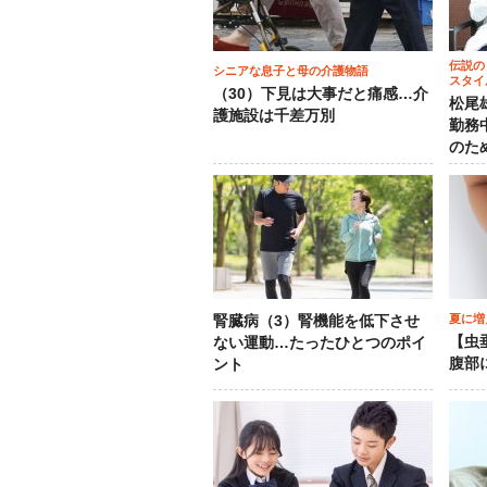
伝説の
シニアな息子と母の介護物語
スタイ
（30）下見は大事だと痛感…介
松尾
護施設は千差万別
勤務
のた
夏に増
腎臓病（3）腎機能を低下させ
【虫
ない運動…たったひとつのポイ
腹部
ント