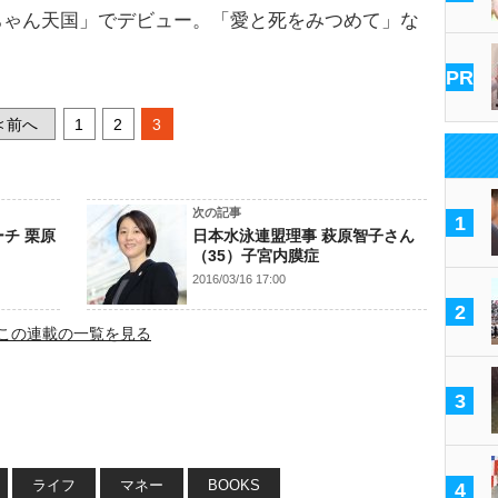
ちゃん天国」でデビュー。「愛と死をみつめて」な
。
PR
前へ
1
2
3
<
次の記事
1
ーチ 栗原
日本水泳連盟理事 萩原智子さん
（35）子宮内膜症
2016/03/16 17:00
2
この連載の一覧を見る
3
ライフ
マネー
BOOKS
4