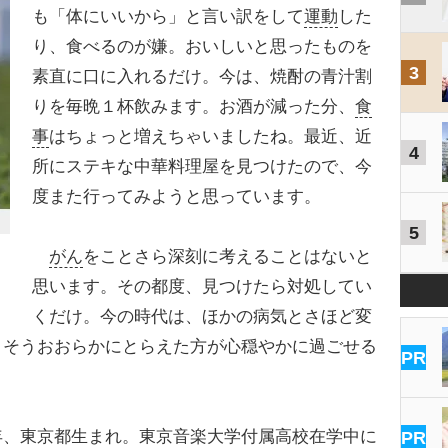
も「体にいいから」と言い訳をして
運動
した
り、食べるのが嫌。おいしいと思ったものを
3
素直に口に入れるだけ。今は、焼酎の青汁割
りを毎晩１杯飲みます。お酒が減った分、
食
事
はちょっと増えちゃいましたね。最近、近
4
所にステキな中華料理屋を見つけたので、今
度また行ってみようと思っています。
5
がん
をことさら深刻に考えることはないと
思います。その都度、見つけたら対処してい
くだけ。今の時代は、ほかの病気とさほど変
。そうおおらかにとらえた方が心穏やかに過ごせる
PR
年、東京都生まれ。東京音楽大学付属高校在学中に
PR