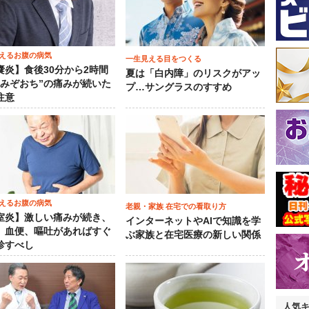
えるお腹の病気
一生見える目をつくる
嚢炎】食後30分から2時間
夏は「白内障」のリスクがアッ
“みぞおち”の痛みが続いた
プ…サングラスのすすめ
注意
えるお腹の病気
老親・家族 在宅での看取り方
室炎】激しい痛みが続き、
インターネットやAIで知識を学
、血便、嘔吐があればすぐ
ぶ家族と在宅医療の新しい関係
診すべし
人気