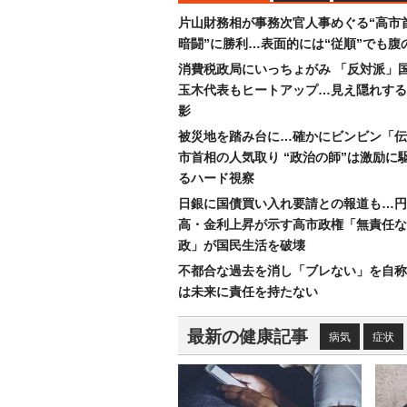
片山財務相が事務次官人事めぐる“高市
暗闘”に勝利…表面的には“従順”でも腹
消費税政局にいっちょがみ 「反対派」
玉木代表もヒートアップ…見え隠れする
影
被災地を踏み台に…確かにビンビン「伝
市首相の人気取り “政治の師”は激励に
るハード視察
日銀に国債買い入れ要請との報道も…円
高・金利上昇が示す高市政権「無責任な
政」が国民生活を破壊
不都合な過去を消し「ブレない」を自称
は未来に責任を持たない
最新の健康記事
病気
症状