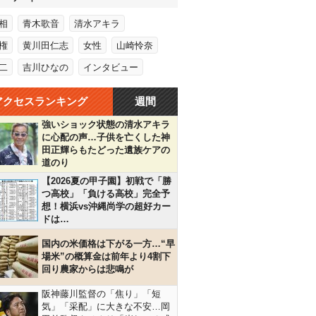
相
青木歌音
清水アキラ
権
黄川田仁志
女性
山崎怜奈
二
吉川ひなの
インタビュー
アクセスランキング
週間
強いショック状態の清水アキラ
に心配の声…子供を亡くした神
田正輝らもたどった遺族ケアの
道のり
【2026夏の甲子園】初戦で「勝
つ高校」「負ける高校」完全予
想！横浜vs沖縄尚学の超好カー
ドは…
国内の米価格は下がる一方…“早
場米”の概算金は前年より4割下
回り農家からは悲鳴が
阪神藤川監督の「焦り」「短
気」「采配」に大きな不安…岡