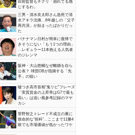
田前監督もチクリ「崩れてる感
じするわ」
三男・清水良太郎さん急死で清
水アキラ沈痛…8年越しの「父子
再共演」が始まったばかりだっ
た
バナナマン日村が簡単に復帰で
きそうにない「もう1つの理由」
…レギュラー11本抱える人気者
のジレンマ
阪神・大山悠輔なぜ離婚を自ら
公表？ 球団OBが指摘する「先
手」の狙い
嘘つき高市首相“鬼リピ”フレーズ
「実質賃金の上昇率はG7で最も
高い」は追い風参考記録のマヤ
カシ
菅野智之トレード不成立の裏に
致命的な“前科”…ここまで11勝4
敗でも市場価値が低かったワケ