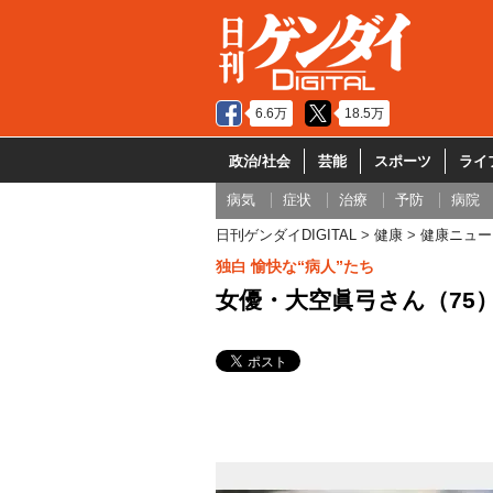
6.6万
18.5万
政治/社会
芸能
スポーツ
ライ
病気
症状
治療
予防
病院
日刊ゲンダイDIGITAL
健康
健康ニュー
独白 愉快な“病人”たち
女優・大空眞弓さん（75