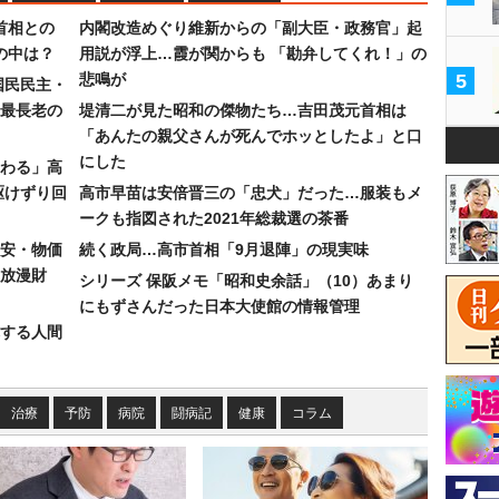
首相との
内閣改造めぐり維新からの「副大臣・政務官」起
の中は？
用説が浮上…霞が関からも 「勘弁してくれ！」の
悲鳴が
5
国民民主・
最長老の
堤清二が見た昭和の傑物たち…吉田茂元首相は
「あんたの親父さんが死んでホッとしたよ」と口
にした
わる」高
駆けずり回
高市早苗は安倍晋三の「忠犬」だった…服装もメ
ークも指図された2021年総裁選の茶番
安・物価
続く政局…高市首相「9月退陣」の現実味
放漫財
シリーズ 保阪メモ「昭和史余話」（10）あまり
にもずさんだった日本大使館の情報管理
する人間
治療
予防
病院
闘病記
健康
コラム