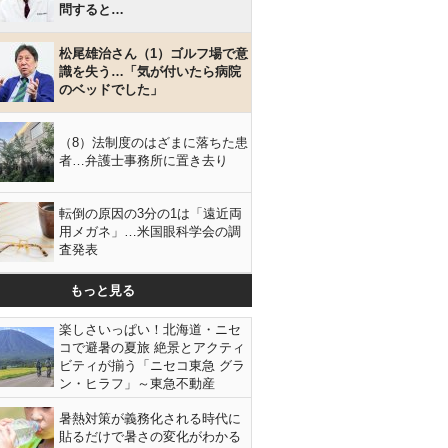
問すると…
松尾雄治さん（1）ゴルフ場で意
識を失う…「気が付いたら病院
のベッドでした」
（8）法制度のはざまに落ちた患
者…弁護士事務所に置き去り
転倒の原因の3分の1は「遠近両
用メガネ」…米国眼科学会の調
査発表
もっと見る
楽しさいっぱい！北海道・ニセ
コで避暑の夏旅 絶景とアクティ
ビティが揃う「ニセコ東急 グラ
ン・ヒラフ」～東急不動産
暑熱対策が義務化される時代に
貼るだけで暑さの変化がわかる