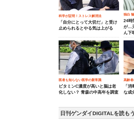
独白 
科学が証明！ストレス解消法
24
「自分にとって大切だ」と受け
が…
止められるとやる気は上がる
ん下
医者も知らない医学の新常識
高齢者
ビタミンC濃度が高いと脳は老
「消
化しない？ 青森の中高年を調査
な成
日刊ゲンダイDIGITALを読も