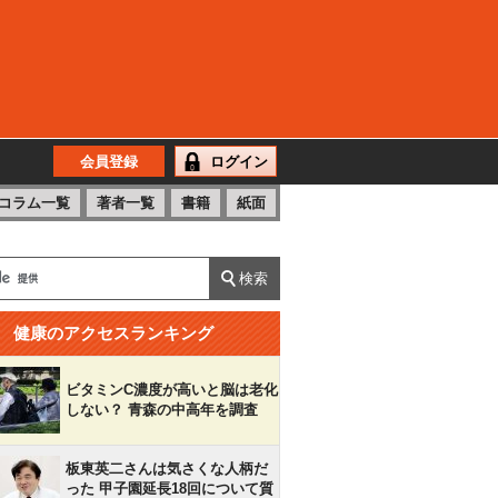
会員登録
ログイン
コラム一覧
著者一覧
書籍
紙面
健康のアクセスランキング
ビタミンC濃度が高いと脳は老化
しない？ 青森の中高年を調査
板東英二さんは気さくな人柄だ
った 甲子園延長18回について質