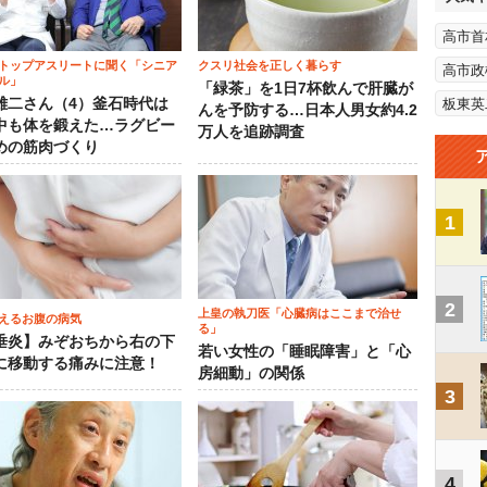
高市首
トップアスリートに聞く「シニア
クスリ社会を正しく暮らす
高市政
ル」
「緑茶」を1日7杯飲んで肝臓が
雄二さん（4）釜石時代は
板東英
んを予防する…日本人男女約4.2
中も体を鍛えた…ラグビー
万人を追跡調査
めの筋肉づくり
1
2
上皇の執刀医「心臓病はここまで治せ
えるお腹の病気
る」
垂炎】みぞおちから右の下
若い女性の「睡眠障害」と「心
に移動する痛みに注意！
房細動」の関係
3
4