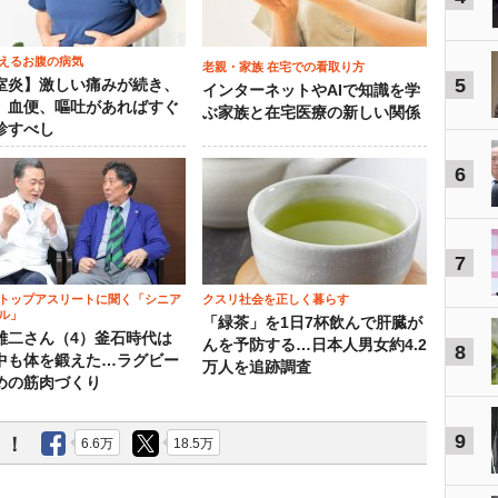
えるお腹の病気
老親・家族 在宅での看取り方
5
室炎】激しい痛みが続き、
インターネットやAIで知識を学
、血便、嘔吐があればすぐ
ぶ家族と在宅医療の新しい関係
診すべし
6
7
トップアスリートに聞く「シニア
クスリ社会を正しく暮らす
ル」
「緑茶」を1日7杯飲んで肝臓が
雄二さん（4）釜石時代は
んを予防する…日本人男女約4.2
8
中も体を鍛えた…ラグビー
万人を追跡調査
めの筋肉づくり
9
う！
6.6万
18.5万