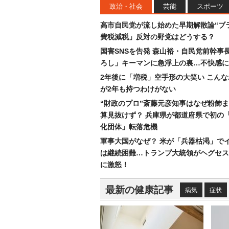
政治・社会
芸能
スポーツ
高市自民党が流し始めた早期解散論“ブラ
費税減税」反対の野党はどうする？
国害SNSを告発 森山裕・自民党前幹事
ろし」キーマンに急浮上の裏…不快感に
2年後に「増税」空手形の大笑い こん
が2年も持つわけがない
“財政のプロ”斎藤元彦知事はなぜ粉飾
算見抜けず？ 兵庫県が都道府県で初の
化団体」転落危機
軍事大国がなぜ？ 米が「兵器枯渇」で
は継続困難…トランプ大統領がヘグセス
に激怒！
最新の健康記事
病気
症状