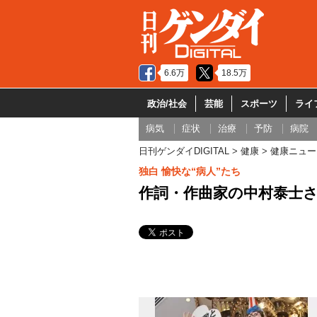
6.6万
18.5万
政治/社会
芸能
スポーツ
ライ
病気
症状
治療
予防
病院
日刊ゲンダイDIGITAL
健康
健康ニュー
独白 愉快な“病人”たち
作詞・作曲家の中村泰士さ