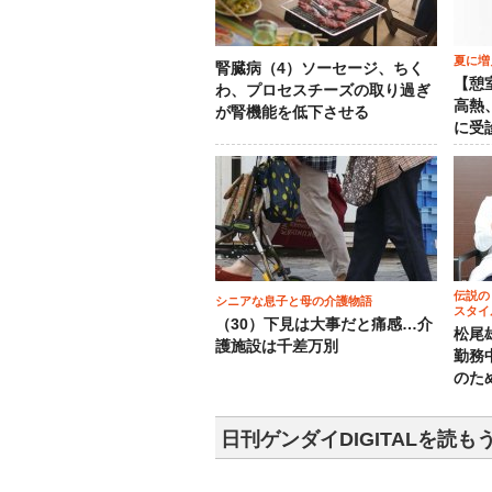
夏に増
腎臓病（4）ソーセージ、ちく
【憩
わ、プロセスチーズの取り過ぎ
高熱
が腎機能を低下させる
に受
伝説の
シニアな息子と母の介護物語
スタイ
（30）下見は大事だと痛感…介
松尾
護施設は千差万別
勤務
のた
日刊ゲンダイDIGITALを読も