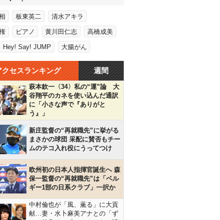
相
板東英二
清水アキラ
権
ピアノ
黄川田仁志
高橋成美
Hey! Say! JUMP
大腸がん
アクセスランキング
週間
萩本欽一〈34〉私の“運”論 大
谷翔平のカネを使い込んだ通訳
に「小さな声で『ありがと
う』」
新庄監督の“再就職先”に挙がる
まさかの球団 采配に賛否もチー
ムのテコ入れ役にうってつけ
欧州初の日本人指揮官誕生へ 森
保一監督の“再就職先”は「ベル
ギー1部の日系クラブ」一択か
中村倫也が「風、薫る」に大貢
献…妻・水卜麻美アナとの「ず