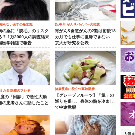
知らない医学の新常識
Dr.中川 がんサバイバーの知恵
病の薬に「脱毛」のリスク
胃がん&食道がんの2割は術後18
？ 1万2000人の調査結果
カ月でも仕事に復帰できない…
国医学雑誌で報告
京大が研究を公表
健康長寿に役立つ高齢薬膳
ミカタ 医療のフシギ
【グレープフルーツ】「気」の
1度の「回診」で急性大動
巡りを促し、身体の熱を冷まし
離の患者さんに話したこと
て中途覚醒
人気