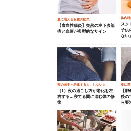
体内時
夏に増えるお腹の病気
スク
【虚血性腸炎】突然の左下腹部
子供
痛と血便が典型的なサイン
ない
夜の医学～老化する人、しない人
夏に増
（1）夜の過ごし方が老化を左
【胆
右する…寝てる間に進む体の修
後の
復
ら要