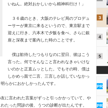
いねん。絶対おかしいから精神科行け！」
3
３６歳のとき、大阪のテレビ局のプロデュ
ーサーが東京に来るというので、東京駅まで
迎えに行き、六本木で夕飯を食べ、さらに銀
4
座と深夜まで案内した時のことです。
僕は歓待したつもりなのに翌日、彼はこう
5
言った。何でそんなこと言われなきゃいけな
いのかと正直ムッとした。でもその時、僕は
しかめっ面で二言、三言しか話していなかっ
、明らかにおかしかったんです。
PR
友に言われた言葉がずっと引っかかっていて、や
にわたった問診の後、うつの診断が出たんです。
PR