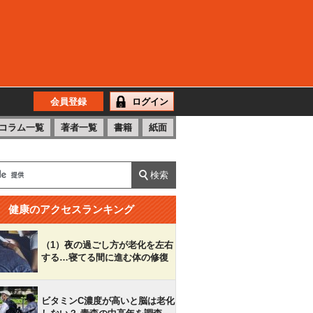
会員登録
ログイン
コラム一覧
著者一覧
書籍
紙面
健康のアクセスランキング
（1）夜の過ごし方が老化を左右
する…寝てる間に進む体の修復
ビタミンC濃度が高いと脳は老化