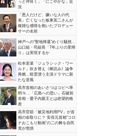
っと仲良く」「にこやかな」近
況
「恩人だけど、嫌いな人の代
表」亡くなった板東英二さんが
複雑な感情を抱いたプロデュー
サーの名前
神戸への“聖地帰還”めぐり騒然…
山口組・司組長「7年ぶりの里帰
り」は実現するか
松本若菜「ジュラシック・ワー
ルド」吹き替え《棒読み》論争
再燃…暗雲漂う主演ドラマに新
たな逆風
高市首相のあいさつはコピペ率
85％…「広島への思い」石破前
首相・愛子内親王とは絶望的格
差
高市官邸「被災地利用PV」が首
相の命取りに？ 安倍元首相“コロ
ナおこもり動画”の二の舞を自民
党が危惧