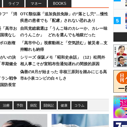
ライフ
マネー
BOOKS
フ” 「消
OTC類似薬「追加負担免除」の“落とし穴”…慢性
5
疾患の患者でも「配慮」されない恐れあり
長「高市お
自民党総裁選は「うんこ味のカレーか、カレー味
国境なし
のうんこか」 どれを選んでも地獄だった
なボロ政権
「高市中心」視察動画と「空気読む」被災者…支
持離れも納得
まがいの決
シリーズ 保阪メモ「昭和史余話」（12）松岡外
「早期健全
相人事こそが宣戦布告通知遅れの間接的原因
偽善の8月が始まった 非核三原則を踏みにじる高
イラン戦争
市&小泉コンビの白々しさ
国防長官
治療
予防
病院
闘病記
健康
コラム