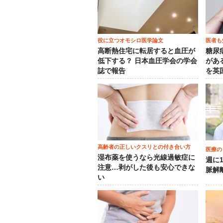
役に立つオモシロ医学論文
医者も
高断熱住宅に転居すると血圧が
糖尿
低下する？ 日本血圧学会の学会
がある
誌で報告
を英
高齢者の正しいクスリとの付き合い方
医療の
湿布薬を使うなら光線過敏症に
週に
注意…剥がした後も安心できな
脈解
い