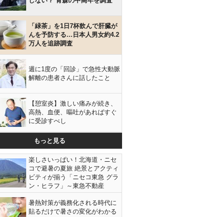
しない？ 青森の中高年を調査
「緑茶」を1日7杯飲んで肝臓が
んを予防する…日本人男女約4.2
万人を追跡調査
週に1度の「回診」で急性大動脈
解離の患者さんに話したこと
【憩室炎】激しい痛みが続き、
高熱、血便、嘔吐があればすぐ
に受診すべし
もっと見る
楽しさいっぱい！北海道・ニセ
コで避暑の夏旅 絶景とアクティ
ビティが揃う「ニセコ東急 グラ
ン・ヒラフ」～東急不動産
暑熱対策が義務化される時代に
貼るだけで暑さの変化がわかる