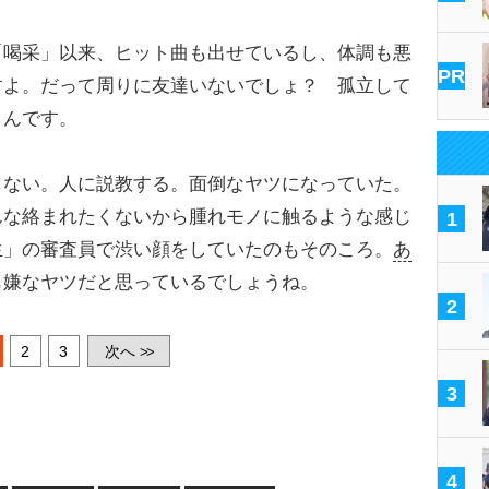
喝采」以来、ヒット曲も出せているし、体調も悪
PR
すよ。だって周りに友達いないでしょ？ 孤立して
うんです。
ない。人に説教する。面倒なヤツになっていた。
んな絡まれたくないから腫れモノに触るような感じ
1
生」の審査員で渋い顔をしていたのもそのころ。
あ
も嫌なヤツだと思っているでしょうね。
2
2
3
次へ
>>
3
4