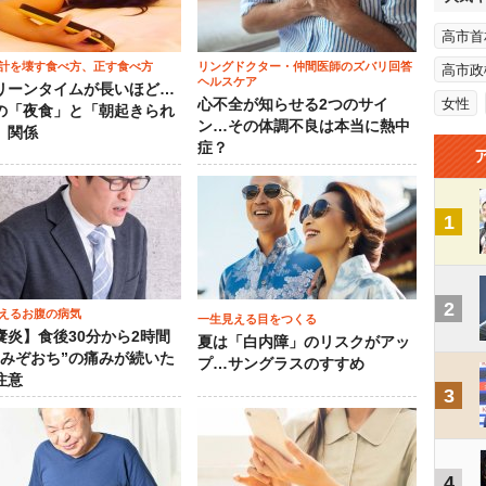
高市首
計を壊す食べ方、正す食べ方
リングドクター・仲間医師のズバリ回答
高市政
ヘルスケア
リーンタイムが長いほど…
女性
心不全が知らせる2つのサイ
の「夜食」と「朝起きられ
ン…その体調不良は本当に熱中
」関係
症？
1
2
えるお腹の病気
一生見える目をつくる
嚢炎】食後30分から2時間
夏は「白内障」のリスクがアッ
“みぞおち”の痛みが続いた
プ…サングラスのすすめ
注意
3
4