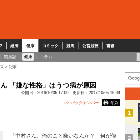
フ
経済
健康
コミック
競馬
公営競技
書籍
闘病記
健康
コラム
ス
記事
ん 「嫌な性格」はうつ病が原因
公開日：
2016/10/05 17:00
更新日：
2017/10/05 15:39
>> バックナンバー
印刷
1
「中村さん、俺のこと嫌いなんか？ 何が偉
2