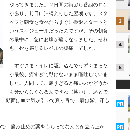
やってきました。２日間の街ぶら番組のロケ
があり、前日に沖縄入りした翌朝です。スタ
3
ッフと朝食を食べたらすぐに撮影スタートと
いうスケジュールだったのですが、その朝食
の最中に、急にお腹が痛くなりました。それ
4
も「死を感じるレベルの腹痛」でした。
すぐさまトイレに駆け込んでうずくまった
5
が最後、痛すぎて動けないまま嘔吐していま
した。人間って、痛すぎると痛いのかどうか
も分からなくなるんですね（笑い）。あとで
と、顔面は血の気が引いて真っ青で、唇は紫、汗も
PR
で、痛み止めの薬をもらってなんとか立ち上が
PR