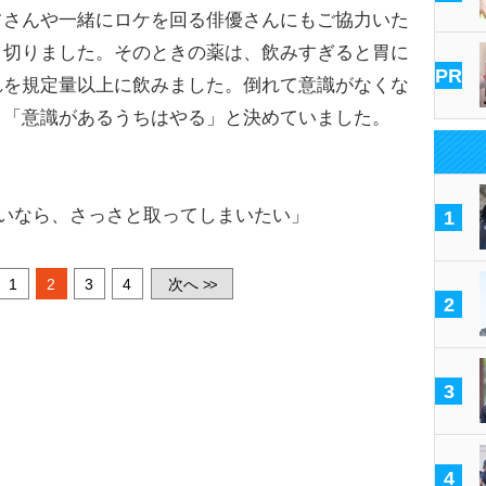
フさんや一緒にロケを回る俳優さんにもご協力いた
り切りました。そのときの薬は、飲みすぎると胃に
PR
れを規定量以上に飲みました。倒れて意識がなくな
、「意識があるうちはやる」と決めていました。
いなら、さっさと取ってしまいたい」
1
1
2
3
4
次へ
>>
2
3
4