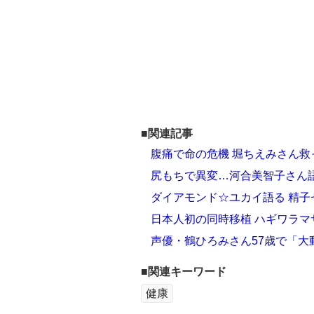
■関連記事
腹痛で命の危機 堀ちえみさん救
尻もちで異変…河合美智子さん
ダイアモンド☆ユカイ語る 精子
日本人初の同時移植 ハギワラ
声優・鶴ひろみさん57歳で「大
■関連キーワード
健康