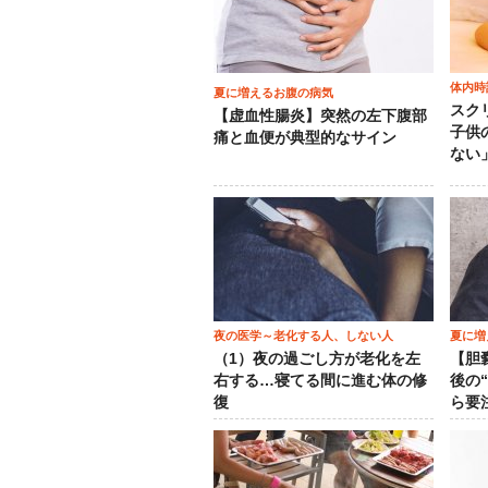
体内時
夏に増えるお腹の病気
スク
【虚血性腸炎】突然の左下腹部
子供
痛と血便が典型的なサイン
ない
夜の医学～老化する人、しない人
夏に増
（1）夜の過ごし方が老化を左
【胆
右する…寝てる間に進む体の修
後の
復
ら要