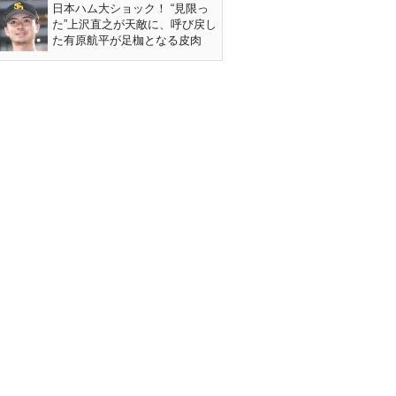
日本ハム大ショック！ “見限っ
た”上沢直之が天敵に、呼び戻し
た有原航平が足枷となる皮肉