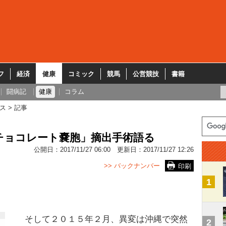
フ
経済
健康
コミック
競馬
公営競技
書籍
闘病記
健康
コラム
ス
記事
チョコレート嚢胞」摘出手術語る
公開日：
2017/11/27 06:00
更新日：
2017/11/27 12:26
>> バックナンバー
印刷
1
そして２０１５年２月、異変は沖縄で突然
2