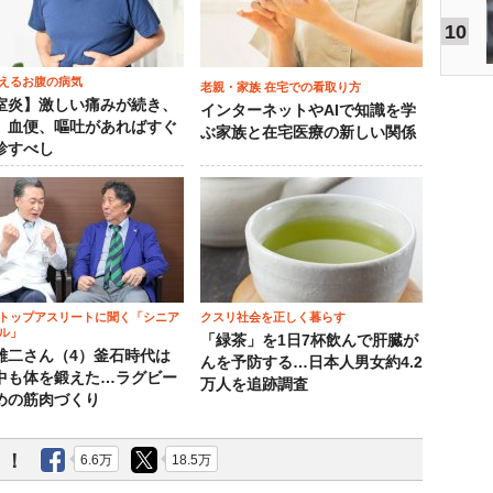
10
えるお腹の病気
老親・家族 在宅での看取り方
室炎】激しい痛みが続き、
インターネットやAIで知識を学
、血便、嘔吐があればすぐ
ぶ家族と在宅医療の新しい関係
診すべし
トップアスリートに聞く「シニア
クスリ社会を正しく暮らす
ル」
「緑茶」を1日7杯飲んで肝臓が
雄二さん（4）釜石時代は
んを予防する…日本人男女約4.2
中も体を鍛えた…ラグビー
万人を追跡調査
めの筋肉づくり
う！
6.6万
18.5万