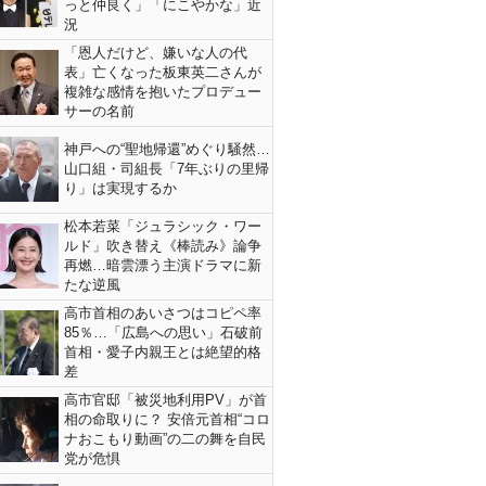
っと仲良く」「にこやかな」近
況
「恩人だけど、嫌いな人の代
表」亡くなった板東英二さんが
複雑な感情を抱いたプロデュー
サーの名前
神戸への“聖地帰還”めぐり騒然…
山口組・司組長「7年ぶりの里帰
り」は実現するか
松本若菜「ジュラシック・ワー
ルド」吹き替え《棒読み》論争
再燃…暗雲漂う主演ドラマに新
たな逆風
高市首相のあいさつはコピペ率
85％…「広島への思い」石破前
首相・愛子内親王とは絶望的格
差
高市官邸「被災地利用PV」が首
相の命取りに？ 安倍元首相“コロ
ナおこもり動画”の二の舞を自民
党が危惧