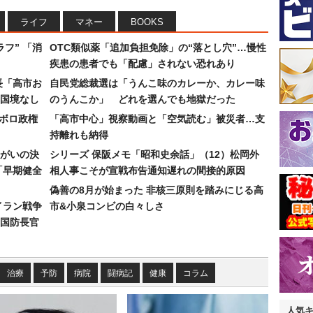
ライフ
マネー
BOOKS
フ” 「消
OTC類似薬「追加負担免除」の“落とし穴”…慢性
疾患の患者でも「配慮」されない恐れあり
長「高市お
自民党総裁選は「うんこ味のカレーか、カレー味
国境なし
のうんこか」 どれを選んでも地獄だった
なボロ政権
「高市中心」視察動画と「空気読む」被災者…支
持離れも納得
まがいの決
シリーズ 保阪メモ「昭和史余話」（12）松岡外
「早期健全
相人事こそが宣戦布告通知遅れの間接的原因
偽善の8月が始まった 非核三原則を踏みにじる高
イラン戦争
市&小泉コンビの白々しさ
国防長官
治療
予防
病院
闘病記
健康
コラム
人気