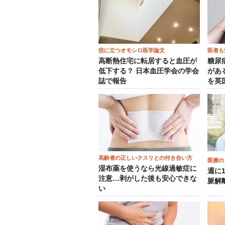
役に立つオモシロ医学論文
医者も
高断熱住宅に転居すると血圧が
糖尿
低下する？ 日本血圧学会の学会
がある
誌で報告
を英
高齢者の正しいクスリとの付き合い方
医療の
湿布薬を使うなら光線過敏症に
週に
注意…剥がした後も安心できな
脈解
い