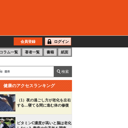
会員登録
ログイン
コラム一覧
著者一覧
書籍
紙面
健康のアクセスランキング
（1）夜の過ごし方が老化を左右
する…寝てる間に進む体の修復
ビタミンC濃度が高いと脳は老化