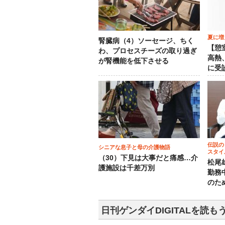
夏に増
腎臓病（4）ソーセージ、ちく
【憩
わ、プロセスチーズの取り過ぎ
高熱
が腎機能を低下させる
に受
伝説の
シニアな息子と母の介護物語
スタイ
（30）下見は大事だと痛感…介
松尾
護施設は千差万別
勤務
のた
日刊ゲンダイDIGITALを読も