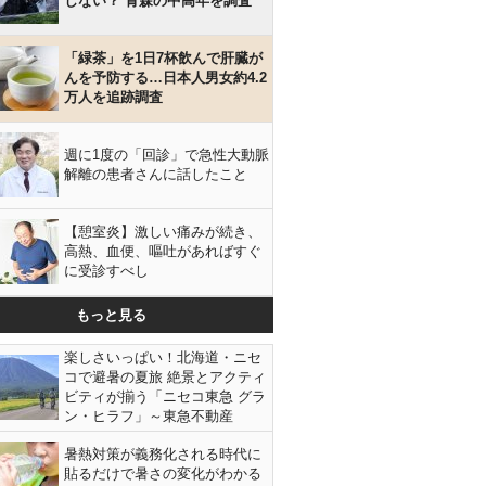
しない？ 青森の中高年を調査
「緑茶」を1日7杯飲んで肝臓が
んを予防する…日本人男女約4.2
万人を追跡調査
週に1度の「回診」で急性大動脈
解離の患者さんに話したこと
【憩室炎】激しい痛みが続き、
高熱、血便、嘔吐があればすぐ
に受診すべし
もっと見る
楽しさいっぱい！北海道・ニセ
コで避暑の夏旅 絶景とアクティ
ビティが揃う「ニセコ東急 グラ
ン・ヒラフ」～東急不動産
暑熱対策が義務化される時代に
貼るだけで暑さの変化がわかる