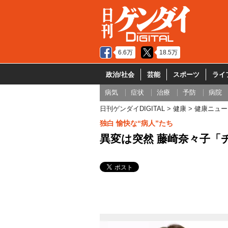
6.6万
18.5万
政治/社会
芸能
スポーツ
ライ
病気
症状
治療
予防
病院
日刊ゲンダイDIGITAL
健康
健康ニュー
独白 愉快な“病人”たち
異変は突然 藤崎奈々子「