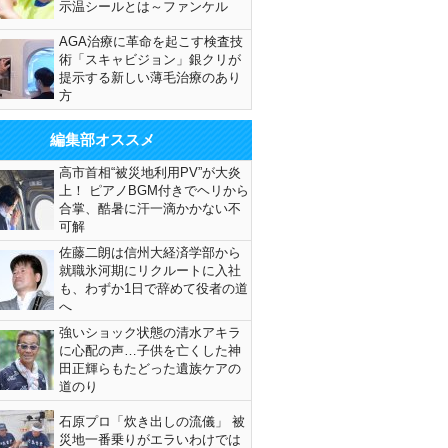
示温シールとは～ファンケル
AGA治療に革命を起こす検査技
術「スキャビジョン」銀クリが
提示する新しい薄毛治療のあり
方
編集部オススメ
高市首相“被災地利用PV”が大炎
上！ ピアノBGM付きでヘリから
合掌、酷暑に汗一滴かかない不
可解
佐藤二朗は信州大経済学部から
就職氷河期にリクルートに入社
も、わずか1日で辞めて役者の道
へ
強いショック状態の清水アキラ
に心配の声…子供を亡くした神
田正輝らもたどった遺族ケアの
道のり
石原プロ「炊き出しの流儀」 被
災地一番乗りがエラいわけでは