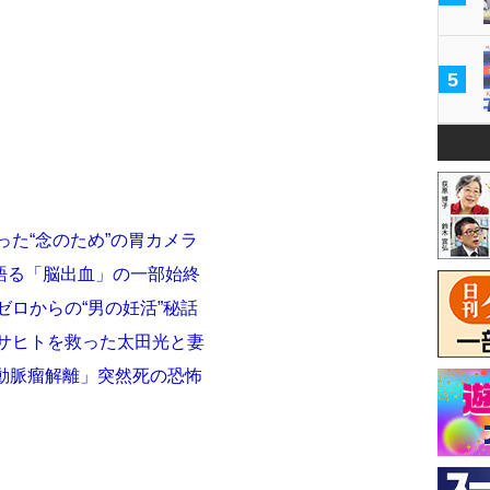
5
った“念のため”の胃カメラ
語る「脳出血」の一部始終
ゼロからの“男の妊活”秘話
マサヒトを救った太田光と妻
動脈瘤解離」突然死の恐怖