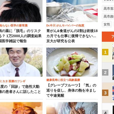
高市首
高市政
女性
知らない医学の新常識
Dr.中川 がんサバイバーの知恵
病の薬に「脱毛」のリスク
胃がん&食道がんの2割は術後18
？ 1万2000人の調査結果
カ月でも仕事に復帰できない…
国医学雑誌で報告
京大が研究を公表
1
2
健康長寿に役立つ高齢薬膳
ミカタ 医療のフシギ
【グレープフルーツ】「気」の
1度の「回診」で急性大動
巡りを促し、身体の熱を冷まし
離の患者さんに話したこと
3
て中途覚醒
4