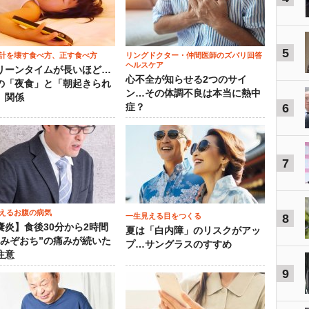
5
計を壊す食べ方、正す食べ方
リングドクター・仲間医師のズバリ回答
ヘルスケア
リーンタイムが長いほど…
心不全が知らせる2つのサイ
の「夜食」と「朝起きられ
ン…その体調不良は本当に熱中
」関係
6
症？
7
えるお腹の病気
一生見える目をつくる
8
嚢炎】食後30分から2時間
夏は「白内障」のリスクがアッ
“みぞおち”の痛みが続いた
プ…サングラスのすすめ
注意
9