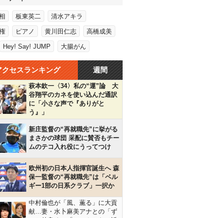
相
板東英二
清水アキラ
権
ピアノ
黄川田仁志
高橋成美
Hey! Say! JUMP
大腸がん
アクセスランキング
週間
萩本欽一〈34〉私の“運”論 大
谷翔平のカネを使い込んだ通訳
に「小さな声で『ありがと
う』」
新庄監督の“再就職先”に挙がる
まさかの球団 采配に賛否もチー
ムのテコ入れ役にうってつけ
欧州初の日本人指揮官誕生へ 森
保一監督の“再就職先”は「ベル
ギー1部の日系クラブ」一択か
中村倫也が「風、薫る」に大貢
献…妻・水卜麻美アナとの「ず