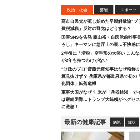
政治・社会
芸能
スポーツ
高市自民党が流し始めた早期解散論“ブラ
費税減税」反対の野党はどうする？
国害SNSを告発 森山裕・自民党前幹事
ろし」キーマンに急浮上の裏…不快感に
2年後に「増税」空手形の大笑い こん
が2年も持つわけがない
“財政のプロ”斎藤元彦知事はなぜ粉飾
算見抜けず？ 兵庫県が都道府県で初の
化団体」転落危機
軍事大国がなぜ？ 米が「兵器枯渇」で
は継続困難…トランプ大統領がヘグセス
に激怒！
最新の健康記事
病気
症状