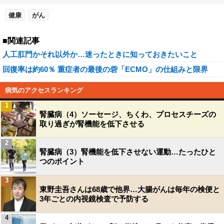
健康
がん
■関連記事
人工肛門かそれ以外か…迷ったときに知っておきたいこと
回復率は約60％ 重症者の最後の砦「ECMO」の仕組みと限界
病気のアクセスランキング
1
腎臓病（4）ソーセージ、ちくわ、プロセスチーズの
取り過ぎが腎機能を低下させる
2
腎臓病（3）腎機能を低下させない運動…たったひと
つのポイント
3
東野圭吾さんは68歳で他界…大腸がんは毎年の検便と
3年ごとの内視鏡検査で予防する
4