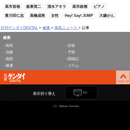
高市首相
板東英二
清水アキラ
高市政権
ピアノ
黄川田仁志
高橋成美
女性
Hey! Say! JUMP
大腸がん
日刊ゲンダイDIGITAL
健康
病気ニュース
記事
健康
病気
症状
治療
予防
病院
闘病記
健康
コラム
表示切り替え
（C）Nikkan Gendai