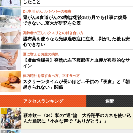
したこと
Dr.中川 がんサバイバーの知恵
胃がん&食道がんの2割は術後18カ月でも仕事に復帰
できない…京大が研究を公表
高齢者の正しいクスリとの付き合い方
湿布薬を使うなら光線過敏症に注意…剥がした後も安
心できない
夏に増えるお腹の病気
【虚血性腸炎】突然の左下腹部痛と血便が典型的なサ
イン
体内時計を壊す食べ方、正す食べ方
スクリーンタイムが長いほど…子供の「夜食」と「朝
起きられない」関係
アクセスランキング
週間
1
萩本欽一〈34〉私の“運”論 大谷翔平のカネを使い込
んだ通訳に「小さな声で『ありがとう』」
2