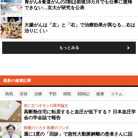
胃がん&食道がんの2割は術後18カ月でも仕事に復帰
できない…京大が研究を公表
5
大腸がんは「左」と「右」で治療効果が異なる…右は
治りにくい
もっとみる
最新の健康記事
病気
症状
治療
予防
病院
闘病記
健康
コラム
役に立つオモシロ医学論文
高断熱住宅に転居すると血圧が低下する？ 日本血圧学
会の学会誌で報告
医療のミカタ 医療のフシギ
週に1度の「回診」で急性大動脈解離の患者さんに話