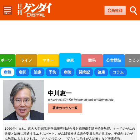
スポーツ
ライフ
マネー
健康
競馬
公営競技
コミッ
ボートレース
競輪
オートレース
病気
症状
治療
予防
病院
闘病記
健康
コラム
中川恵一
東大大学病院 医学系研究科総合放射線腫瘍学講座特任教授
著者のコラム一覧
1960年生まれ。東大大学病院 医学系研究科総合放射線腫瘍学講座特任教授。すべてのがんの
診断と治療に精通するエキスパート。がん対策推進協議会委員も務めるほか、子供向けのが
ん教育にも力を入れる。「がんのひみつ」「切らずに治すがん治療」など著書多数。