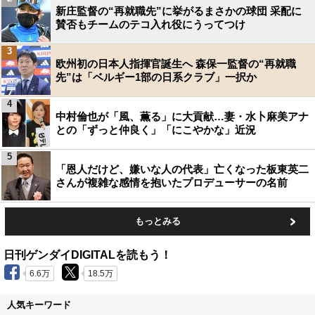
新庄監督の“再就職先”に挙がるまさかの球団 采配に
賛否もチームのテコ入れ役にうってつけ
3
欧州初の日本人指揮官誕生へ 森保一監督の“再就職
先”は「ベルギー1部の日系クラブ」一択か
4
中村倫也が「風、薫る」に大貢献…妻・水卜麻美アナ
との「ずっと仲良く」「にこやかな」近況
5
「恩人だけど、嫌いな人の代表」亡くなった板東英二
さんが複雑な感情を抱いたプロデューサーの名前
もっとみる
日刊ゲンダイDIGITALを読もう！
6.6万
18.5万
人気キーワード