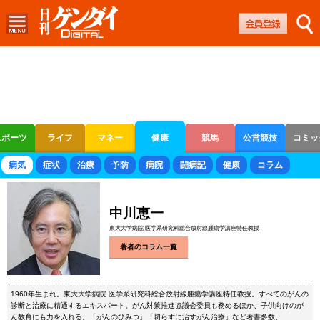
スポーツ
ライフ
マネー
健康
競馬
公営競技
コミッ
ボートレース
競輪
オートレース
病気
症状
治療
予防
病院
闘病記
健康
コラム
中川恵一
東大大学病院 医学系研究科総合放射線腫瘍学講座特任教授
著者のコラム一覧
1960年生まれ。東大大学病院 医学系研究科総合放射線腫瘍学講座特任教授。すべてのがんの
診断と治療に精通するエキスパート。がん対策推進協議会委員も務めるほか、子供向けのが
ん教育にも力を入れる。「がんのひみつ」「切らずに治すがん治療」など著書多数。