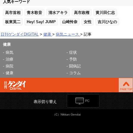
人気キーワード
高市首相
青木歌音
清水アキラ
高市政権
黄川田仁志
板東英二
Hey! Say! JUMP
山崎怜奈
女性
吉川ひなの
日刊ゲンダイDIGITAL
健康
病気ニュース
記事
健康
病気
症状
治療
予防
病院
闘病記
健康
コラム
表示切り替え
（C）Nikkan Gendai