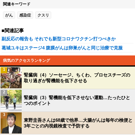
関連キーワード
がん
感染症
クスリ
■関連記事
副反応の報告も それでも新型コロナワクチン打つべきか
葛城ユキはステージ4 腹膜がんは卵巣がんと同じ治療で克服
病気のアクセスランキング
1
腎臓病（4）ソーセージ、ちくわ、プロセスチーズの
取り過ぎが腎機能を低下させる
2
腎臓病（3）腎機能を低下させない運動…たったひと
つのポイント
3
東野圭吾さんは68歳で他界…大腸がんは毎年の検便と
3年ごとの内視鏡検査で予防する