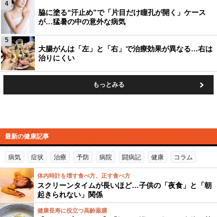
4
脇に塗る“汗止め”で「片目だけ瞳孔が開く」ケース
が…猛暑の中の意外な病気
5
大腸がんは「左」と「右」で治療効果が異なる…右は
治りにくい
もっとみる
最新の健康記事
病気
症状
治療
予防
病院
闘病記
健康
コラム
体内時計を壊す食べ方、正す食べ方
スクリーンタイムが長いほど…子供の「夜食」と「朝
起きられない」関係
健康長寿に役立つ高齢薬膳