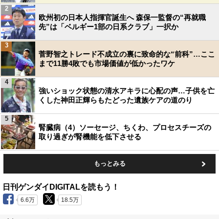
2
欧州初の日本人指揮官誕生へ 森保一監督の“再就職
先”は「ベルギー1部の日系クラブ」一択か
3
菅野智之トレード不成立の裏に致命的な“前科”…ここ
まで11勝4敗でも市場価値が低かったワケ
4
強いショック状態の清水アキラに心配の声…子供を亡
くした神田正輝らもたどった遺族ケアの道のり
5
腎臓病（4）ソーセージ、ちくわ、プロセスチーズの
取り過ぎが腎機能を低下させる
もっとみる
日刊ゲンダイDIGITALを読もう！
6.6万
18.5万