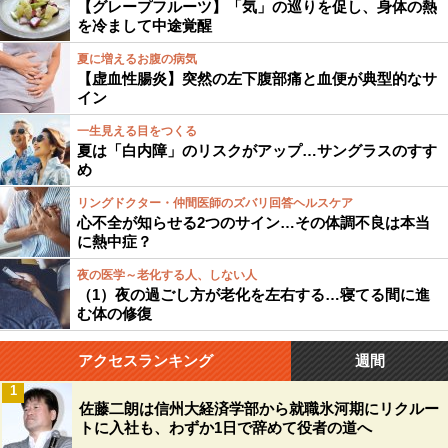
【グレープフルーツ】「気」の巡りを促し、身体の熱
を冷まして中途覚醒
夏に増えるお腹の病気
【虚血性腸炎】突然の左下腹部痛と血便が典型的なサ
イン
一生見える目をつくる
夏は「白内障」のリスクがアップ…サングラスのすす
め
リングドクター・仲間医師のズバリ回答ヘルスケア
心不全が知らせる2つのサイン…その体調不良は本当
に熱中症？
夜の医学～老化する人、しない人
（1）夜の過ごし方が老化を左右する…寝てる間に進
む体の修復
アクセスランキング
週間
1
佐藤二朗は信州大経済学部から就職氷河期にリクルー
トに入社も、わずか1日で辞めて役者の道へ