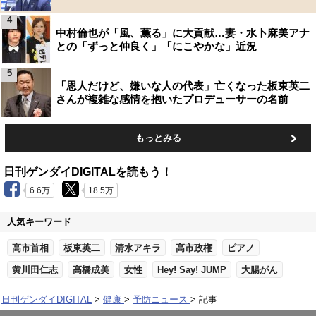
4
中村倫也が「風、薫る」に大貢献…妻・水卜麻美アナ
との「ずっと仲良く」「にこやかな」近況
5
「恩人だけど、嫌いな人の代表」亡くなった板東英二
さんが複雑な感情を抱いたプロデューサーの名前
もっとみる
日刊ゲンダイDIGITALを読もう！
6.6万
18.5万
人気キーワード
高市首相
板東英二
清水アキラ
高市政権
ピアノ
黄川田仁志
高橋成美
女性
Hey! Say! JUMP
大腸がん
日刊ゲンダイDIGITAL
健康
予防ニュース
記事