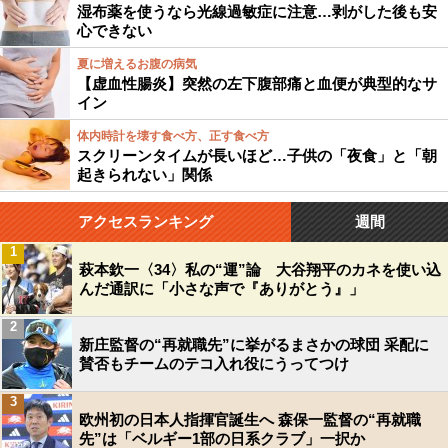
湿布薬を使うなら光線過敏症に注意…剥がした後も安
心できない
夏に増えるお腹の病気
【虚血性腸炎】突然の左下腹部痛と血便が典型的なサ
イン
体内時計を壊す食べ方、正す食べ方
スクリーンタイムが長いほど…子供の「夜食」と「朝
起きられない」関係
アクセスランキング
週間
1
萩本欽一〈34〉私の“運”論 大谷翔平のカネを使い込
んだ通訳に「小さな声で『ありがとう』」
2
新庄監督の“再就職先”に挙がるまさかの球団 采配に
賛否もチームのテコ入れ役にうってつけ
3
欧州初の日本人指揮官誕生へ 森保一監督の“再就職
先”は「ベルギー1部の日系クラブ」一択か