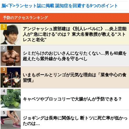
脳<下>ランセット誌に掲載 認知症を回避する9つのポイント
予防のアクセスランキング
1
アンジャッシュ渡部建は《別人レベルに》…炎上芸能
人が“急に老ける”のは？ 東大名誉教授が教える“スト
レスと老化”
2
シミだらけのおじいさんになりたくない…男も40歳を
超えたら紫外線から身を守るべし
3
いまもポールとリンゴが元気な理由は「菜食中心の食
習慣」
4
キャベツやブロッコリーで大腸がんが予防できる？
5
ジョギングは長寿に関係なし 断トツに死亡率が低かっ
たのは…