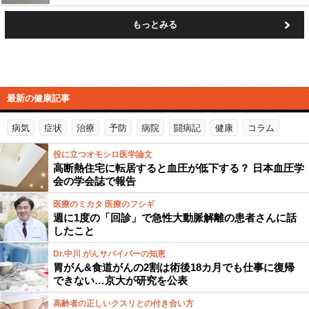
もっとみる
最新の健康記事
病気
症状
治療
予防
病院
闘病記
健康
コラム
役に立つオモシロ医学論文
高断熱住宅に転居すると血圧が低下する？ 日本血圧学
会の学会誌で報告
医療のミカタ 医療のフシギ
週に1度の「回診」で急性大動脈解離の患者さんに話
したこと
Dr.中川 がんサバイバーの知恵
胃がん&食道がんの2割は術後18カ月でも仕事に復帰
できない…京大が研究を公表
高齢者の正しいクスリとの付き合い方