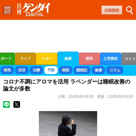
スポーツ
ライフ
マネー
健康
競馬
公営競技
コミッ
ボートレース
競輪
オートレース
病気
症状
治療
予防
病院
闘病記
健康
コラム
コロナ不調にアロマを活用 ラベンダーは睡眠改善の
論文が多数
公開：
21/09/28 06:00
更新：
21/09/28 06:00