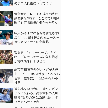
のテコ入れ役にうってつけ
菅野智之トレード不成立の裏に
致命的な“前科”…ここまで11勝4
敗でも市場価値が低かったワケ
巨人が今オフにも菅野智之を“買
戻し”へ…完全復活の元エースを
待つメジャーとの争奪戦
腎臓病（4）ソーセージ、ちく
わ、プロセスチーズの取り過ぎ
が腎機能を低下させる
高市首相“被災地利用PV”が大炎
上！ ピアノBGM付きでヘリから
合掌、酷暑に汗一滴かかない不
可解
被災地を踏み台に…確かにビン
ビン「伝わる」高市首相の人気
取り “政治の師”は激励に駆けず
り回るハード視察