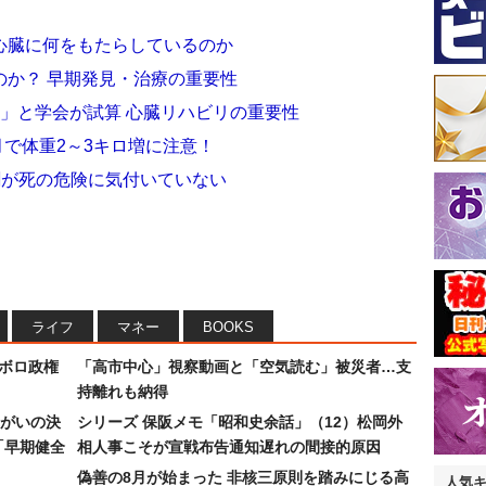
心臓に何をもたらしているのか
のか？ 早期発見・治療の重要性
」と学会が試算 心臓リハビリの重要性
月で体重2～3キロ増に注意！
4割が死の危険に気付いていない
ライフ
マネー
BOOKS
なボロ政権
「高市中心」視察動画と「空気読む」被災者…支
持離れも納得
まがいの決
シリーズ 保阪メモ「昭和史余話」（12）松岡外
「早期健全
相人事こそが宣戦布告通知遅れの間接的原因
偽善の8月が始まった 非核三原則を踏みにじる高
人気