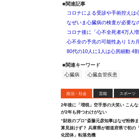
■関連記事
コロナによる受診や手術控えは
なぜいま心臓病の検査が必要な
コロナ後に「心不全死者4万人増
心不全の予兆の可能性あり 1カ
80代の10人に1人は心房細動 
■関連キーワード
心臓病
心臓血管疾患
政治・社会
芸能
スポーツ
2年後に「増税」空手形の大笑い こん
が2年も持つわけがない
“財政のプロ”斎藤元彦知事はなぜ粉飾
算見抜けず？ 兵庫県が都道府県で初の
化団体」転落危機