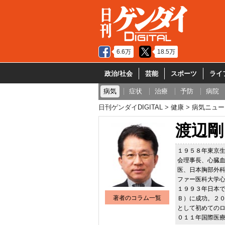
6.6万
18.5万
政治/社会
芸能
スポーツ
ライ
病気
症状
治療
予防
病院
日刊ゲンダイDIGITAL
健康
病気ニュー
渡辺剛
１９５８年東京
会理事長、心臓
医、日本胸部外
ファー医科大学
１９９３年日本
著者のコラム一覧
Ｂ）に成功。２
として初めての
０１１年国際医