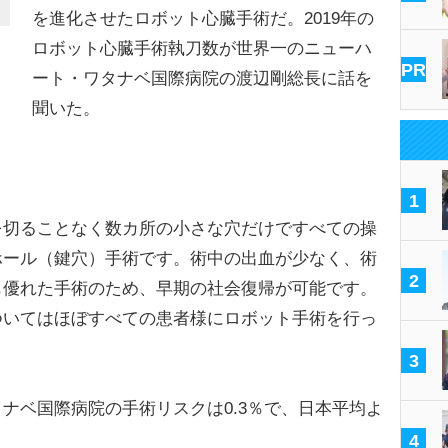
を進化させたロボット心臓手術だ。2019年の
ロボット心臓手術執刀数が世界一のニューハ
PR
ート・ワタナベ国際病院の渡辺剛総長に話を
聞いた。
1
を切ることなく数カ所の小さな穴だけですべての操
ホール（鍵穴）手術です。術中の出血が少なく、術
2
も優れた手術のため、早期の社会復帰が可能です。
ついてはほぼすべての患者様にロボット手術を行っ
3
ベ国際病院の手術リスクは0.3％で、日本平均よ
4