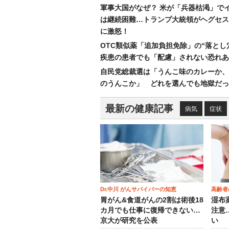
軍事大国がなぜ？ 米が「兵器枯渇」で
は継続困難…トランプ大統領がヘグセス
に激怒！
OTC類似薬「追加負担免除」の“落とし
疾患の患者でも「配慮」されない恐れあ
自民党総裁選は「うんこ味のカレーか、
のうんこか」 どれを選んでも地獄だっ
最新の健康記事
病気
症状
Dr.中川 がんサバイバーの知恵
高齢者
胃がん&食道がんの2割は術後18
湿布
カ月でも仕事に復帰できない…
注意
京大が研究を公表
い