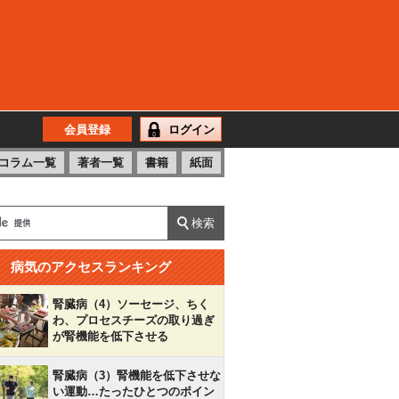
会員登録
ログイン
コラム一覧
著者一覧
書籍
紙面
病気のアクセスランキング
腎臓病（4）ソーセージ、ちく
わ、プロセスチーズの取り過ぎ
が腎機能を低下させる
腎臓病（3）腎機能を低下させな
い運動…たったひとつのポイン