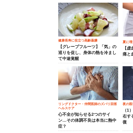
健康長寿に役立つ高齢薬膳
夏に増
【グレープフルーツ】「気」の
【虚
巡りを促し、身体の熱を冷まし
痛と
て中途覚醒
リングドクター・仲間医師のズバリ回答
夜の医
ヘルスケア
（1
心不全が知らせる2つのサイ
右す
ン…その体調不良は本当に熱中
復
症？