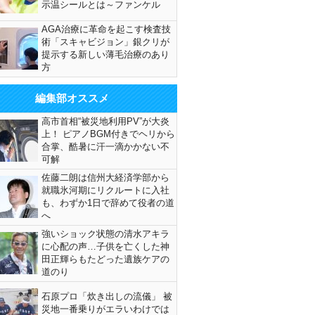
示温シールとは～ファンケル
AGA治療に革命を起こす検査技
術「スキャビジョン」銀クリが
提示する新しい薄毛治療のあり
方
編集部オススメ
高市首相“被災地利用PV”が大炎
上！ ピアノBGM付きでヘリから
合掌、酷暑に汗一滴かかない不
可解
佐藤二朗は信州大経済学部から
就職氷河期にリクルートに入社
も、わずか1日で辞めて役者の道
へ
強いショック状態の清水アキラ
に心配の声…子供を亡くした神
田正輝らもたどった遺族ケアの
道のり
石原プロ「炊き出しの流儀」 被
災地一番乗りがエラいわけでは