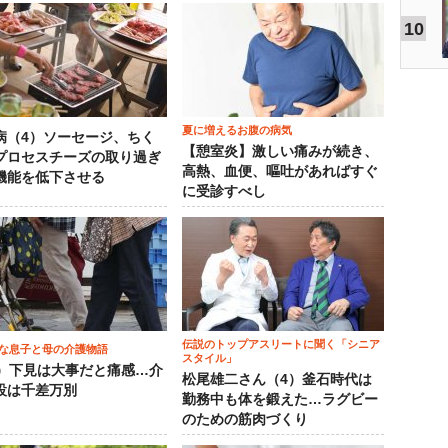
10
夏に増えるお腹の病気
病（4）ソーセージ、ちく
【憩室炎】激しい痛みが続き、
プロセスチーズの取り過ぎ
高熱、血便、嘔吐があればすぐ
機能を低下させる
に受診すべし
伝説のトップアスリートに聞く「シニア
な息子と母の介護物語
スタイル」
0）下見は大事だと痛感…介
松尾雄二さん（4）釜石時代は
設は千差万別
勤務中も体を鍛えた…ラグビー
のための筋肉づくり