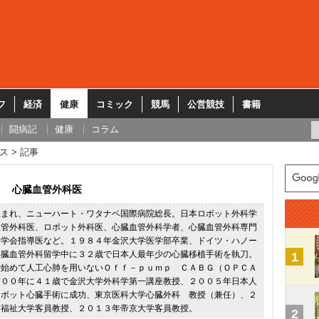
フ
経済
健康
コミック
競馬
公営競技
書籍
闘病記
健康
コラム
ス
記事
心臓血管外科医
生まれ、ニューハート・ワタナベ国際病院総長。日本ロボット外科学
血管外科医、ロボット外科医、心臓血管外科学者、心臓血管外科専門
科学会指導医など。１９８４年金沢大学医学部卒業、ドイツ・ハノー
心臓血管外科留学中に３２歳で日本人最年少の心臓移植手術を執刀。
1
で始めて人工心肺を用いないＯｆｆ－ｐｕｍｐ ＣＡＢＧ（ＯＰＣＡ
０００年に４１歳で金沢大学外科学第一講座教授、２００５年日本人
ロボット心臓手術に成功、東京医科大学心臓外科 教授（兼任）、２
療福祉大学客員教授、２０１３年帝京大学客員教授。
2