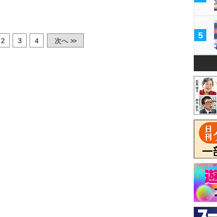
5
2
3
4
次へ
>>