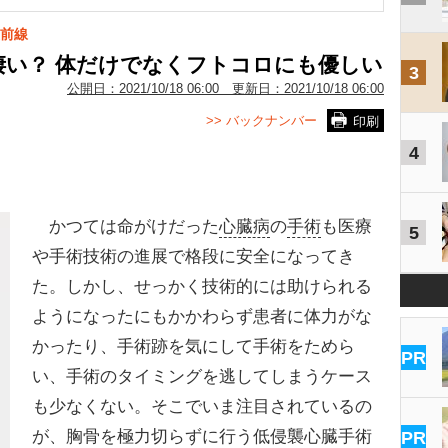
前線
凄い？ 体だけでなくフトコロにも優しい
3
公開日：
2021/10/18 06:00
更新日：
2021/10/18 06:00
>> バックナンバー
印刷
4
かつては命がけだった
心臓病
の
手術
も医療
5
や手術技術の進展で格段に安全になってき
た。しかし、せっかく技術的には助けられる
ようになったにもかかわらず患者に体力がな
かったり、手術跡を気にして手術をためら
PR
い、手術のタイミングを逃してしまうケース
も少なくない。そこでいま注目されているの
が、胸骨を極力切らずに行う低侵襲心臓手術
PR