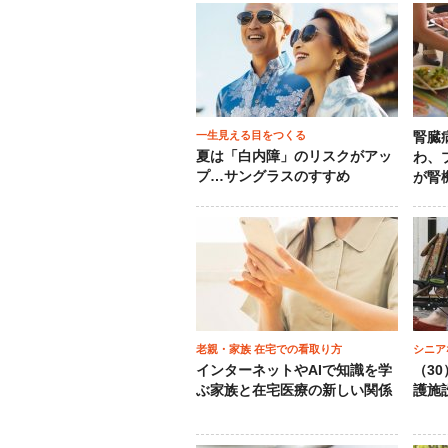
一生見える目をつくる
腎臓
夏は「白内障」のリスクがアッ
わ、
プ…サングラスのすすめ
が腎
老親・家族 在宅での看取り方
シニア
インターネットやAIで知識を学
（3
ぶ家族と在宅医療の新しい関係
護施