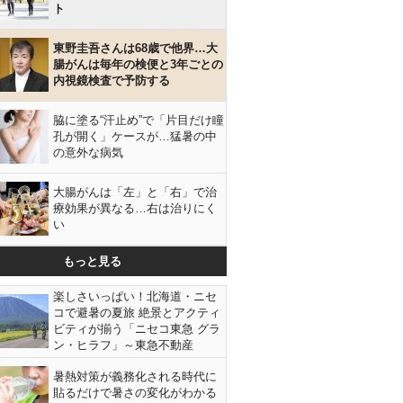
ト
東野圭吾さんは68歳で他界…大
腸がんは毎年の検便と3年ごとの
内視鏡検査で予防する
脇に塗る“汗止め”で「片目だけ瞳
孔が開く」ケースが…猛暑の中
の意外な病気
大腸がんは「左」と「右」で治
療効果が異なる…右は治りにく
い
もっと見る
楽しさいっぱい！北海道・ニセ
コで避暑の夏旅 絶景とアクティ
ビティが揃う「ニセコ東急 グラ
ン・ヒラフ」～東急不動産
暑熱対策が義務化される時代に
貼るだけで暑さの変化がわかる