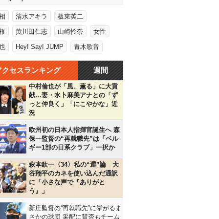
相
清水アキラ
板東英二
権
黄川田仁志
山崎怜奈
女性
也
Hey! Say! JUMP
青木歌音
アクセスランキング
週間
中村倫也が「風、薫る」に大貢
献…妻・水卜麻美アナとの「ず
っと仲良く」「にこやかな」近
況
欧州初の日本人指揮官誕生へ 森
保一監督の“再就職先”は「ベル
ギー1部の日系クラブ」一択か
萩本欽一〈34〉私の“運”論 大
谷翔平のカネを使い込んだ通訳
に「小さな声で『ありがと
う』」
新庄監督の“再就職先”に挙がるま
さかの球団 采配に賛否もチーム