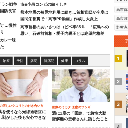
イラン戦争
市&小泉コンビの白々しさ
高市首
国防長官
熊本地震の被災地利用に続き…首相官邸が今度は
高市政
国民栄誉賞で「高市PR動画」作成し大炎上
穴”…慢性
高市首相のあいさつはコピペ率85％…「広島への
野村克
り
思い」石破前首相・愛子内親王とは絶望的格差
カレー味
た
1
治療
予防
病院
闘病記
健康
コラム
2
3
の正しいクスリとの付き合い方
医療のミカタ 医療のフシギ
薬を使うなら光線過敏症に
週に1度の「回診」で急性大動
…剥がした後も安心できな
脈解離の患者さんに話したこと
4