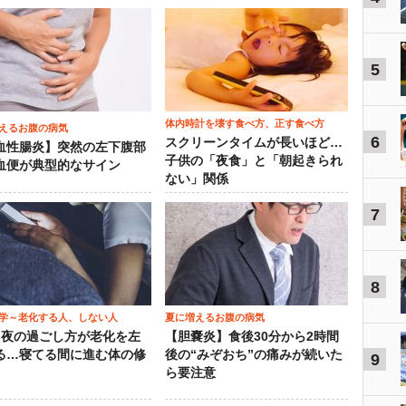
5
体内時計を壊す食べ方、正す食べ方
えるお腹の病気
6
スクリーンタイムが長いほど…
血性腸炎】突然の左下腹部
子供の「夜食」と「朝起きられ
血便が典型的なサイン
ない」関係
7
8
学～老化する人、しない人
夏に増えるお腹の病気
）夜の過ごし方が老化を左
【胆嚢炎】食後30分から2時間
る…寝てる間に進む体の修
後の“みぞおち”の痛みが続いた
9
ら要注意