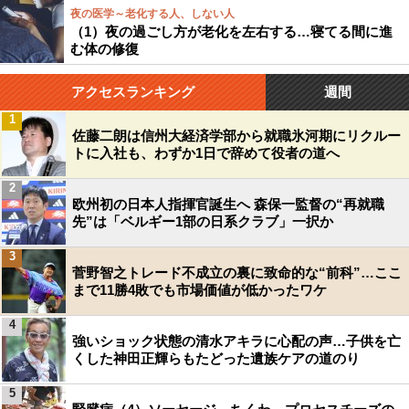
夜の医学～老化する人、しない人
（1）夜の過ごし方が老化を左右する…寝てる間に進
む体の修復
アクセスランキング
週間
1
佐藤二朗は信州大経済学部から就職氷河期にリクルー
トに入社も、わずか1日で辞めて役者の道へ
2
欧州初の日本人指揮官誕生へ 森保一監督の“再就職
先”は「ベルギー1部の日系クラブ」一択か
3
菅野智之トレード不成立の裏に致命的な“前科”…ここ
まで11勝4敗でも市場価値が低かったワケ
4
強いショック状態の清水アキラに心配の声…子供を亡
くした神田正輝らもたどった遺族ケアの道のり
5