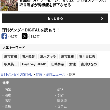
腎臓病（4）ソーセージ、ちくわ、プロセスチーズの
取り過ぎが腎機能を低下させる
もっとみる
日刊ゲンダイDIGITALを読もう！
6.6万
18.5万
人気キーワード
高市首相
青木歌音
清水アキラ
高市政権
黄川田仁志
板東英二
Hey! Say! JUMP
山崎怜奈
女性
吉川ひなの
日刊ゲンダイDIGITAL
健康
病院ニュース
記事
健康
病気
症状
治療
予防
病院
闘病記
健康
コラム