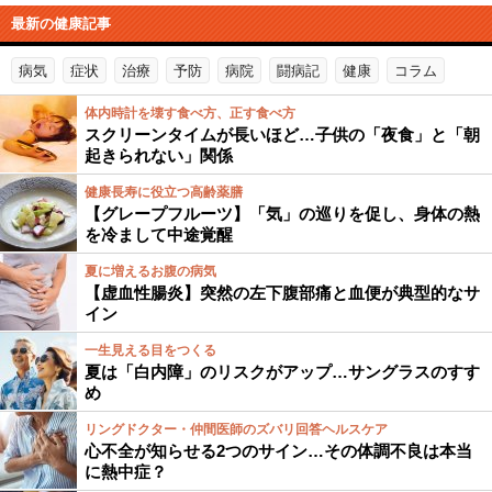
最新の健康記事
病気
症状
治療
予防
病院
闘病記
健康
コラム
体内時計を壊す食べ方、正す食べ方
スクリーンタイムが長いほど…子供の「夜食」と「朝
起きられない」関係
健康長寿に役立つ高齢薬膳
【グレープフルーツ】「気」の巡りを促し、身体の熱
を冷まして中途覚醒
夏に増えるお腹の病気
【虚血性腸炎】突然の左下腹部痛と血便が典型的なサ
イン
一生見える目をつくる
夏は「白内障」のリスクがアップ…サングラスのすす
め
リングドクター・仲間医師のズバリ回答ヘルスケア
心不全が知らせる2つのサイン…その体調不良は本当
に熱中症？