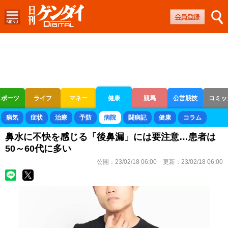
スポーツ
ライフ
マネー
健康
競馬
公営競技
コミッ
ボートレース
競輪
オートレース
病気
症状
治療
予防
病院
闘病記
健康
コラム
鼻水に不快を感じる「後鼻漏」には要注意…患者は
50～60代に多い
公開：
23/02/18 06:00
更新：
23/02/18 06:00