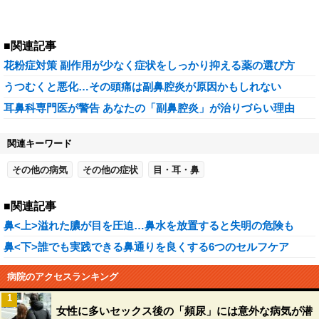
■関連記事
花粉症対策 副作用が少なく症状をしっかり抑える薬の選び方
うつむくと悪化…その頭痛は副鼻腔炎が原因かもしれない
耳鼻科専門医が警告 あなたの「副鼻腔炎」が治りづらい理由
関連キーワード
その他の病気
その他の症状
目・耳・鼻
■関連記事
鼻<上>溢れた膿が目を圧迫…鼻水を放置すると失明の危険も
鼻<下>誰でも実践できる鼻通りを良くする6つのセルフケア
病院のアクセスランキング
1
女性に多いセックス後の「頻尿」には意外な病気が潜