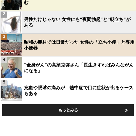
む
2
男性だけじゃない 女性にも“夜間勃起”と“朝立ち”が
ある
3
昭和の農村では日常だった 女性の「立ち小便」と専用
小便器
4
“全身がん”の高須克弥さん「長生きすればみんながん
になる」
5
充血や眼球の痛みが…熱中症で目に症状が出るケース
もある
もっとみる