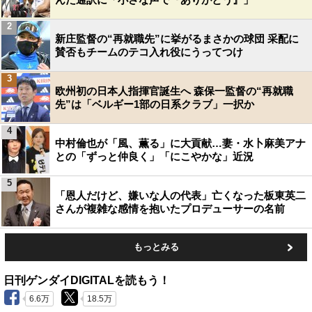
2
新庄監督の“再就職先”に挙がるまさかの球団 采配に
賛否もチームのテコ入れ役にうってつけ
3
欧州初の日本人指揮官誕生へ 森保一監督の“再就職
先”は「ベルギー1部の日系クラブ」一択か
4
中村倫也が「風、薫る」に大貢献…妻・水卜麻美アナ
との「ずっと仲良く」「にこやかな」近況
5
「恩人だけど、嫌いな人の代表」亡くなった板東英二
さんが複雑な感情を抱いたプロデューサーの名前
もっとみる
日刊ゲンダイDIGITALを読もう！
6.6万
18.5万