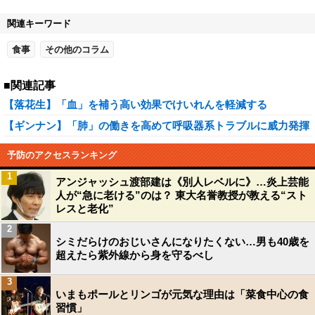
関連キーワード
食事
その他のコラム
■関連記事
【落花生】「血」を補う高い効果でけいれんを軽減する
【ギンナン】「肺」の働きを高めて呼吸器系トラブルに威力発揮
予防のアクセスランキング
1
アンジャッシュ渡部建は《別人レベルに》…炎上芸能
人が“急に老ける”のは？ 東大名誉教授が教える“スト
レスと老化”
2
シミだらけのおじいさんになりたくない…男も40歳を
超えたら紫外線から身を守るべし
3
いまもポールとリンゴが元気な理由は「菜食中心の食
習慣」