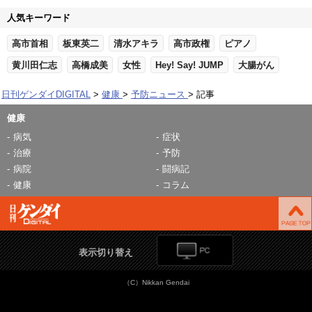
人気キーワード
高市首相
板東英二
清水アキラ
高市政権
ピアノ
黄川田仁志
高橋成美
女性
Hey! Say! JUMP
大腸がん
日刊ゲンダイDIGITAL
健康
予防ニュース
記事
健康
病気
症状
治療
予防
病院
闘病記
健康
コラム
表示切り替え
（C）Nikkan Gendai