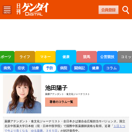
スポーツ
ライフ
マネー
健康
競馬
公営競技
コミッ
ボートレース
競輪
オートレース
病気
症状
治療
予防
病院
闘病記
健康
コラム
池田陽子
薬膳アテンダント・食文化ジャーナリスト
著者のコラム一覧
薬膳アテンダント・食文化ジャーナリスト・全日本さば連合会広報担当サバジェンヌ。国立
北京中医薬大学日本校（現・日本中医学院）で国際中医薬膳師資格を取得。近著「
１日１つ
で今より良くなる ゆる薬膳。３６５日
」が好評発売中。