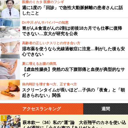
医療のミカタ 医療のフシギ
週に1度の「回診」で急性大動脈解離の患者さんに話
したこと
Dr.中川 がんサバイバーの知恵
胃がん&食道がんの2割は術後18カ月でも仕事に復帰
できない…京大が研究を公表
高齢者の正しいクスリとの付き合い方
湿布薬を使うなら光線過敏症に注意…剥がした後も安
心できない
夏に増えるお腹の病気
【虚血性腸炎】突然の左下腹部痛と血便が典型的なサ
イン
体内時計を壊す食べ方、正す食べ方
スクリーンタイムが長いほど…子供の「夜食」と「朝
起きられない」関係
アクセスランキング
週間
1
萩本欽一〈34〉私の“運”論 大谷翔平のカネを使い込
んだ通訳に「小さな声で『ありがとう』」