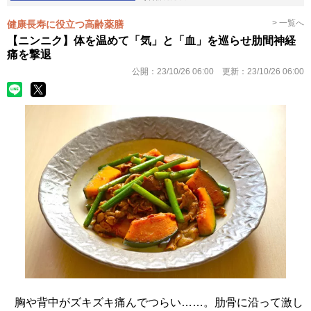
> 一覧へ
健康長寿に役立つ高齢薬膳
【ニンニク】体を温めて「気」と「血」を巡らせ肋間神経
痛を撃退
公開：
23/10/26 06:00
更新：
23/10/26 06:00
胸や背中がズキズキ痛んでつらい……。肋骨に沿って激し