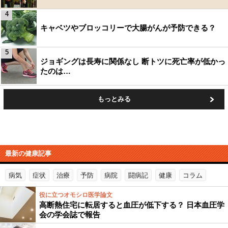
4
キャベツやブロッコリーで大腸がんが予防できる？
5
ジョギングは長寿に関係なし 断トツに死亡率が低かっ
たのは…
もっとみる
最新の健康記事
病気
症状
治療
予防
病院
闘病記
健康
コラム
役に立つオモシロ医学論文
高断熱住宅に転居すると血圧が低下する？ 日本血圧学
会の学会誌で報告