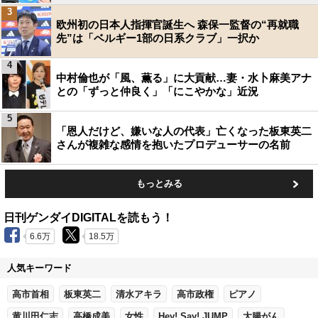
3
欧州初の日本人指揮官誕生へ 森保一監督の“再就職
先”は「ベルギー1部の日系クラブ」一択か
4
中村倫也が「風、薫る」に大貢献…妻・水卜麻美アナ
との「ずっと仲良く」「にこやかな」近況
5
「恩人だけど、嫌いな人の代表」亡くなった板東英二
さんが複雑な感情を抱いたプロデューサーの名前
もっとみる
日刊ゲンダイDIGITALを読もう！
6.6万
18.5万
人気キーワード
高市首相
板東英二
清水アキラ
高市政権
ピアノ
黄川田仁志
高橋成美
女性
Hey! Say! JUMP
大腸がん