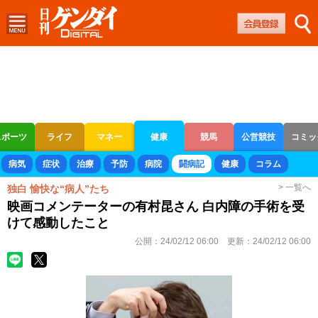
スポーツ
ライフ
マネー
健康
競馬
公営競技
コミッ
ボートレース
競輪
オートレース
病気
症状
治療
予防
病院
闘病記
健康
コラム
> 一覧へ
独白 愉快な“病人”たち
映画コメンテーターの有村昆さん 白内障の手術を受
けて感動したこと
公開：
24/02/12 06:00
更新：
24/02/12 06:00