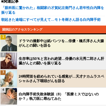
■関連記事
「眼科医に驚かれた」格闘家の才賀紀左衛門さん若年性白内障を
振り返る
朝起きた途端にすべてが見えて…モト冬樹さん語る白内障手術
闘病記のアクセスランキング
1
ドラマの撮影中は紙パンツを…俳優・橋爪淳さん大腸
がんとの闘いを語る
2
生存率は50％と言われ絶望…俳優の水元秀二郎さん肝
臓がんとの闘いを振り返る
3
24時間首を絞められている感覚が…天才ナカムラスペ
シャルさん下咽頭がんを語る
4
白内障手術失敗体験談（8）「医療ミスではないの
か？」執刀医に尋ねてみた