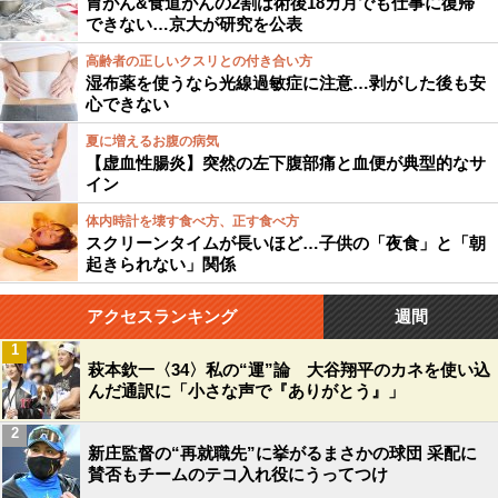
胃がん&食道がんの2割は術後18カ月でも仕事に復帰
できない…京大が研究を公表
高齢者の正しいクスリとの付き合い方
湿布薬を使うなら光線過敏症に注意…剥がした後も安
心できない
夏に増えるお腹の病気
【虚血性腸炎】突然の左下腹部痛と血便が典型的なサ
イン
体内時計を壊す食べ方、正す食べ方
スクリーンタイムが長いほど…子供の「夜食」と「朝
起きられない」関係
アクセスランキング
週間
1
萩本欽一〈34〉私の“運”論 大谷翔平のカネを使い込
んだ通訳に「小さな声で『ありがとう』」
2
新庄監督の“再就職先”に挙がるまさかの球団 采配に
賛否もチームのテコ入れ役にうってつけ