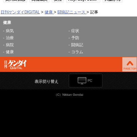
日刊ゲンダイDIGITAL
健康
闘病記ニュース
記事
健康
病気
症状
治療
予防
病院
闘病記
健康
コラム
表示切り替え
（C）Nikkan Gendai