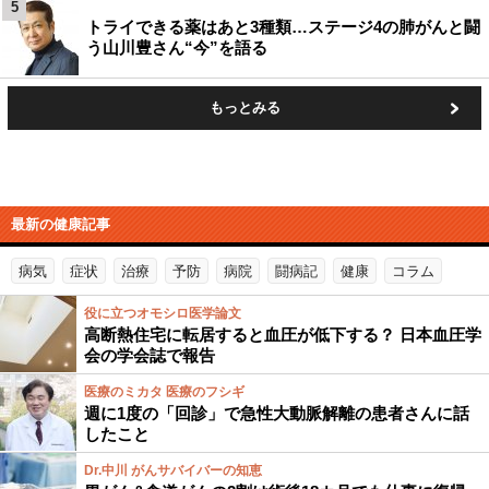
5
トライできる薬はあと3種類…ステージ4の肺がんと闘
う山川豊さん“今”を語る
もっとみる
最新の健康記事
病気
症状
治療
予防
病院
闘病記
健康
コラム
役に立つオモシロ医学論文
高断熱住宅に転居すると血圧が低下する？ 日本血圧学
会の学会誌で報告
医療のミカタ 医療のフシギ
週に1度の「回診」で急性大動脈解離の患者さんに話
したこと
Dr.中川 がんサバイバーの知恵