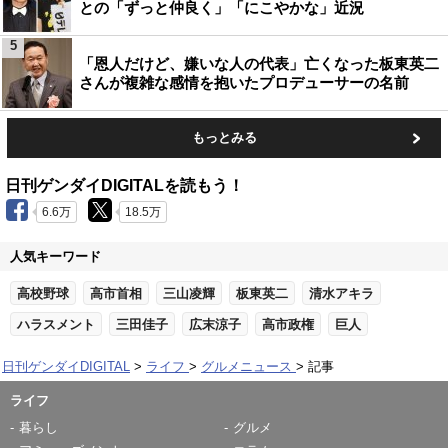
との「ずっと仲良く」「にこやかな」近況
5
「恩人だけど、嫌いな人の代表」亡くなった板東英二
さんが複雑な感情を抱いたプロデューサーの名前
もっとみる
日刊ゲンダイDIGITALを読もう！
6.6万
18.5万
人気キーワード
高校野球
高市首相
三山凌輝
板東英二
清水アキラ
ハラスメント
三田佳子
広末涼子
高市政権
巨人
日刊ゲンダイDIGITAL
ライフ
グルメニュース
記事
ライフ
暮らし
グルメ