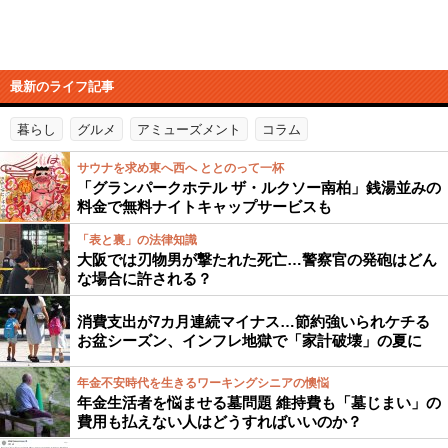
最新のライフ記事
暮らし
グルメ
アミューズメント
コラム
サウナを求め東へ西へ ととのって一杯
「グランパークホテル ザ・ルクソー南柏」銭湯並みの
料金で無料ナイトキャップサービスも
「表と裏」の法律知識
大阪では刃物男が撃たれた死亡…警察官の発砲はどん
な場合に許される？
消費支出が7カ月連続マイナス…節約強いられケチる
お盆シーズン、インフレ地獄で「家計破壊」の夏に
年金不安時代を生きるワーキングシニアの懊悩
年金生活者を悩ませる墓問題 維持費も「墓じまい」の
費用も払えない人はどうすればいいのか？