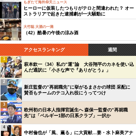
もぎたて海外仰天ニュース
ヒーローに仮装したつもりがテロと間違われた？ オー
ストラリアで起きた逮捕劇が一大騒動に
大竹聡 大酒の一滴
（42）酷暑の午後の涼み酒
アクセスランキング
週間
1
萩本欽一〈34〉私の“運”論 大谷翔平のカネを使い込
んだ通訳に「小さな声で『ありがとう』」
2
新庄監督の“再就職先”に挙がるまさかの球団 采配に
賛否もチームのテコ入れ役にうってつけ
3
欧州初の日本人指揮官誕生へ 森保一監督の“再就職
先”は「ベルギー1部の日系クラブ」一択か
4
中村倫也が「風、薫る」に大貢献…妻・水卜麻美アナ