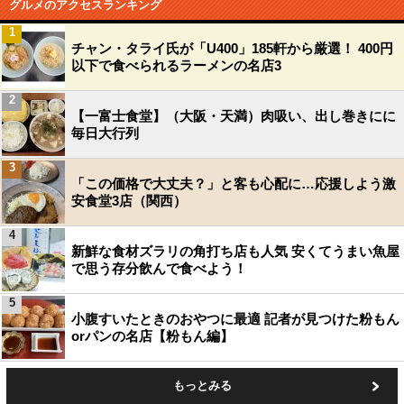
グルメのアクセスランキング
1
チャン・タライ氏が「U400」185軒から厳選！ 400円
以下で食べられるラーメンの名店3
2
【一富士食堂】（大阪・天満）肉吸い、出し巻きにに
毎日大行列
3
「この価格で大丈夫？」と客も心配に…応援しよう激
安食堂3店（関西）
4
新鮮な食材ズラリの角打ち店も人気 安くてうまい魚屋
で思う存分飲んで食べよう！
5
小腹すいたときのおやつに最適 記者が見つけた粉もん
orパンの名店【粉もん編】
もっとみる