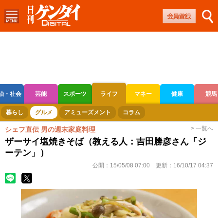
治・社会
芸能
スポーツ
ライフ
マネー
健康
競馬
ボートレース
競輪
オートレース
暮らし
グルメ
アミューズメント
コラム
> 一覧へ
シェフ直伝 男の週末家庭料理
ザーサイ塩焼きそば（教える人：吉田勝彦さん「ジ
ーテン」）
公開：
15/05/08 07:00
更新：
16/10/17 04:37