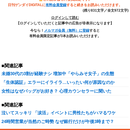
日刊ゲンダイDIGITALに
有料会員登録
すると続きをお読みいただけます。
(残り831文字／全文972文字)
ログインして読む
【ログインしていただくと記事中の広告が非表示になります】
今なら！
メルマガ会員（無料）に登録
すると
有料会員限定記事が3本お読みいただけます。
■関連記事
未婚30代の3割が経験ナシ 増加中「やらみそ女子」の生態
「生体認証」エラーにイライラ…いったい何が原因なのか
女性はなぜバッグがお好き？ 心理カウンセラーに聞いた
■関連記事
泣いてスッキリ 「涙活」イベントに男性たちがハマるワケ
24時間営業が当然のご時勢 なぜ銀行だけが午後3時まで？