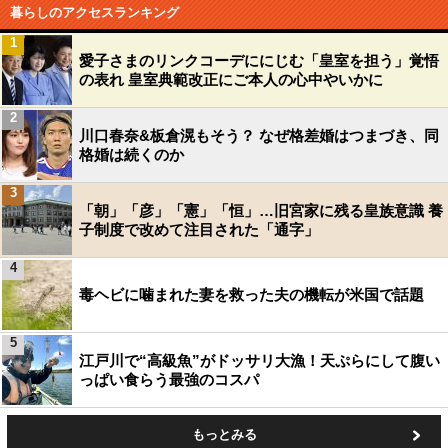
暮らしのアクセスランキング
1
愛子さまのリンクコーデににじむ「皇室を担う」覚悟
の表れ 皇室典範改正にご本人の心中やいかに
2
川口春奈&板倉滉もそう？ なぜ格差婚はつまづき、同
格婚は続くのか
3
「朝」「彦」「憲」「恒」…旧宮家に残る皇族意識 養
子制度で改めて注目された「通字」
4
毒ヘビに噛まれた妻を救った夫の機転が米国で話題
5
江戸川で“高級魚”がドッサリ大漁！天ぷらにして腹い
っぱい食らう最強のコスパ
もっとみる