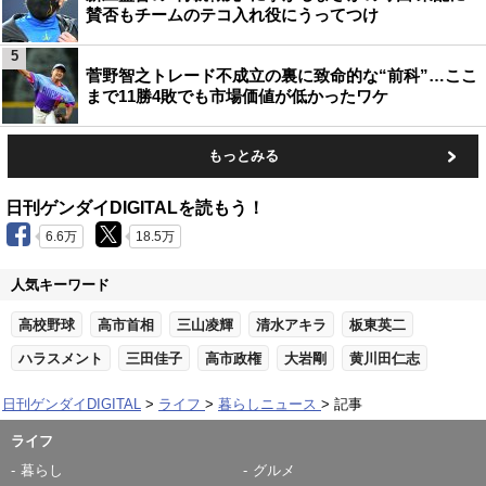
賛否もチームのテコ入れ役にうってつけ
5
菅野智之トレード不成立の裏に致命的な“前科”…ここ
まで11勝4敗でも市場価値が低かったワケ
もっとみる
日刊ゲンダイDIGITALを読もう！
6.6万
18.5万
人気キーワード
高校野球
高市首相
三山凌輝
清水アキラ
板東英二
ハラスメント
三田佳子
高市政権
大岩剛
黄川田仁志
日刊ゲンダイDIGITAL
ライフ
暮らしニュース
記事
ライフ
暮らし
グルメ