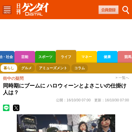
治・社会
芸能
スポーツ
ライフ
マネー
健康
競馬
ボートレース
競輪
オートレース
暮らし
グルメ
アミューズメント
コラム
> 一覧へ
街中の疑問
同時期にブームに ハロウィーンとよさこいの仕掛け
人は？
公開：
16/10/30 07:00
更新：
16/10/30 07:00