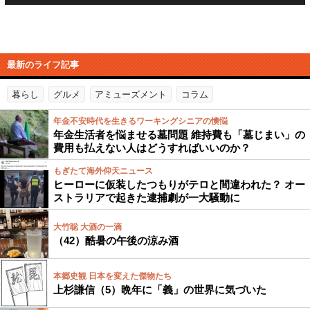
最新のライフ記事
暮らし
グルメ
アミューズメント
コラム
年金不安時代を生きるワーキングシニアの懊悩
年金生活者を悩ませる墓問題 維持費も「墓じまい」の
費用も払えない人はどうすればいいのか？
もぎたて海外仰天ニュース
ヒーローに仮装したつもりがテロと間違われた？ オー
ストラリアで起きた逮捕劇が一大騒動に
大竹聡 大酒の一滴
（42）酷暑の午後の涼み酒
本郷史観 日本を変えた傑物たち
上杉謙信（5）晩年に「義」の世界に気づいた