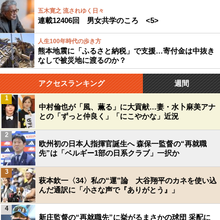
五木寛之 流されゆく日々
連載12406回 男女共学のころ <5>
人生100年時代の歩き方
熊本地震に「ふるさと納税」で支援…寄付金は中抜き
なしで被災地に渡るのか？
アクセスランキング
週間
1
中村倫也が「風、薫る」に大貢献…妻・水卜麻美アナ
との「ずっと仲良く」「にこやかな」近況
2
欧州初の日本人指揮官誕生へ 森保一監督の“再就職
先”は「ベルギー1部の日系クラブ」一択か
3
萩本欽一〈34〉私の“運”論 大谷翔平のカネを使い込
んだ通訳に「小さな声で『ありがとう』」
4
新庄監督の“再就職先”に挙がるまさかの球団 采配に