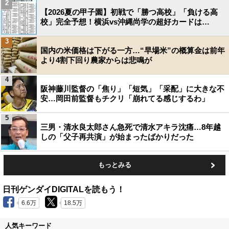
2
【2026夏の甲子園】初戦で「勝つ高校」「負ける高
校」完全予想！横浜vs沖縄尚学の超好カードは…
3
国内の米価格は下がる一方…“早場米”の概算金は前年
より4割下回り農家からは悲鳴が
4
阪神藤川監督の「焦り」「短気」「采配」に大きな不
安…岡田前監督もチクリ「崩れてる感じするわ」
5
三男・清水良太郎さん急死で清水アキラ沈痛…8年越
しの「父子再共演」が始まったばかりだった
もっとみる
日刊ゲンダイDIGITALを読もう！
6.6万
18.5万
人気キーワード