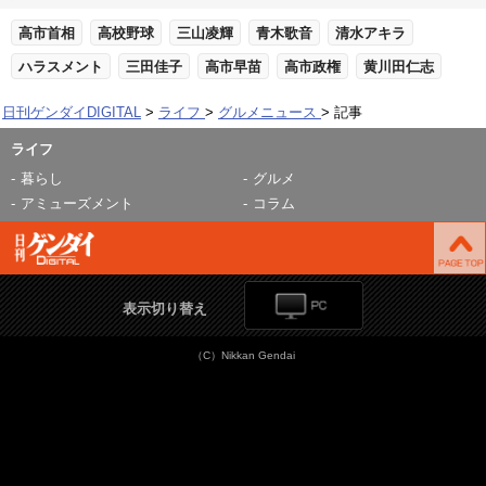
高市首相
高校野球
三山凌輝
青木歌音
清水アキラ
ハラスメント
三田佳子
高市早苗
高市政権
黄川田仁志
日刊ゲンダイDIGITAL
ライフ
グルメニュース
記事
ライフ
暮らし
グルメ
アミューズメント
コラム
表示切り替え
（C）Nikkan Gendai