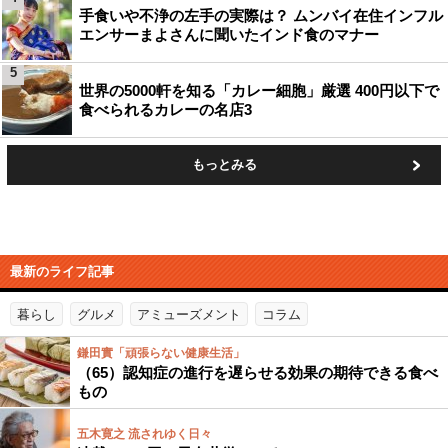
手食いや不浄の左手の実際は？ ムンバイ在住インフル
エンサーまよさんに聞いたインド食のマナー
5
世界の5000軒を知る「カレー細胞」厳選 400円以下で
食べられるカレーの名店3
もっとみる
最新のライフ記事
暮らし
グルメ
アミューズメント
コラム
鎌田實「頑張らない健康生活」
（65）認知症の進行を遅らせる効果の期待できる食べ
もの
五木寛之 流されゆく日々