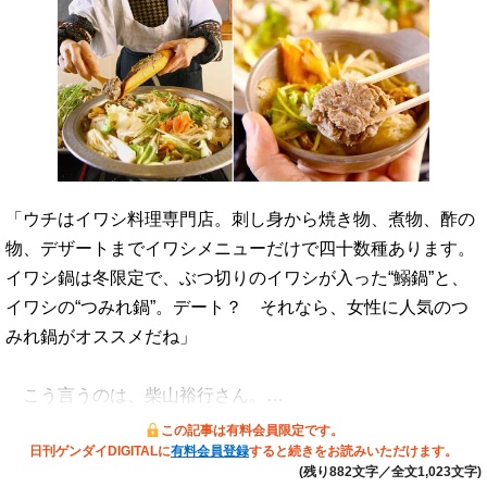
「ウチはイワシ料理専門店。刺し身から焼き物、煮物、酢の
物、デザートまでイワシメニューだけで四十数種あります。
イワシ鍋は冬限定で、ぶつ切りのイワシが入った“鰯鍋”と、
イワシの“つみれ鍋”。デート？ それなら、女性に人気のつ
みれ鍋がオススメだね」
こう言うのは、柴山裕行さん。…
この記事は有料会員限定です。
日刊ゲンダイDIGITALに
有料会員登録
すると続きをお読みいただけます。
(残り882文字／全文1,023文字)