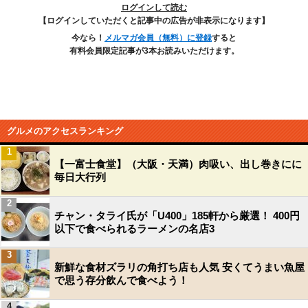
ログインして読む
【ログインしていただくと記事中の広告が非表示になります】
今なら！
メルマガ会員（無料）に登録
すると
有料会員限定記事が3本お読みいただけます。
グルメのアクセスランキング
1
【一富士食堂】（大阪・天満）肉吸い、出し巻きにに
毎日大行列
2
チャン・タライ氏が「U400」185軒から厳選！ 400円
以下で食べられるラーメンの名店3
3
新鮮な食材ズラリの角打ち店も人気 安くてうまい魚屋
で思う存分飲んで食べよう！
4