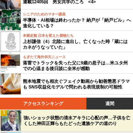
連載12405回 男女共学のころ <4>
シニアのためのマネー講座
半導体・AI相場は終わったか？ 納戸が「納戸ビル」へ
進化している？
本郷史観 日本を変えた傑物たち
上杉謙信（4）北陸に進出し、亡くなった時「蔵には
カネがうなっていた」
もぎたて海外仰天ニュース
落雷でトラックを失った父に9歳の息子は…米ユタ州
での心温まる後日談に全米が感動
熊本地震でも相次ぐフェイク動画から勧善懲悪ドラマ
も SNS収益化モデルで問われる表現規制の可能性
アクセスランキング
週間
1
強いショック状態の清水アキラに心配の声…子供を亡
くした神田正輝らもたどった遺族ケアの道のり