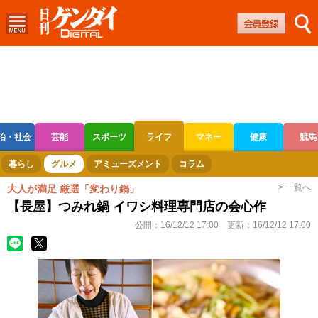
治・社会
芸能
スポーツ
ライフ
マネー
健康
競馬
ボートレース
競輪
オートレース
暮らし
グルメ
アミューズメント
コラム
> 一覧へ
大人が満足 厳選「変わり鍋」
【長屋】つみれ鍋 イワシ料理専門店の会心作
公開：
16/12/12 17:00
更新：
16/12/12 17:00