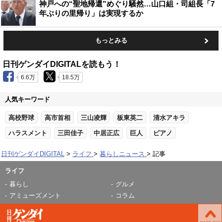
神戸への“聖地帰還”めぐり騒然…山口組・司組長「7
年ぶりの里帰り」は実現するか
もっとみる
日刊ゲンダイDIGITALを読もう！
6.6万
18.5万
人気キーワード
高校野球
高市首相
三山凌輝
板東英二
清水アキラ
ハラスメント
三田佳子
中居正広
巨人
ピアノ
日刊ゲンダイDIGITAL
ライフ
暮らしニュース
記事
ライフ
暮らし
グルメ
アミューズメント
コラム