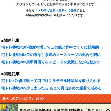
【ログインしていただくと記事中の広告が非表示になります】
今なら！
メルマガ会員（無料）に登録
すると
有料会員限定記事が3本お読みいただけます。
■関連記事
宅トレ挑戦<10>強度を増して二の腕と背中づくりに効果的
宅トレ挑戦<9>二の腕を引き締めノースリーブの似合う腕に
宅トレ挑戦<8>肩甲骨回りをスピードを意識しながら動かす
■関連記事
宅トレ<7>鼻で吸って口で吐くラテラル呼吸法を取り入れる
宅トレ挑戦<6>少し太ったら あえて露出多めの服着て戒める
暮らしのアクセスランキング
1
年金生活者を悩ませる墓問題 維持費も「墓じまい」の