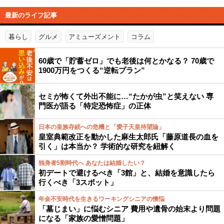
最新のライフ記事
暮らし
グルメ
アミューズメント
コラム
60歳で「貯蓄ゼロ」でも老後は何とかなる？ 70歳で
1900万円をつくる“逆転プラン”
セミが怖くて外出不能に…“たかが虫”と笑えない 専
門医が語る「特定恐怖症」の正体
日本の皇族存続への危機と「愛子天皇待望論」
皇室典範改正を動かした麻生太郎氏「藤原道長の血を
引く」は本当か？ 学術的な研究を紐解く
独身者5割時代へ あなたは結婚したい？
初デートで避けるべき「3館」と、結婚を意識したら
行くべき「3スポット」
年金不安時代を生きるワーキングシニアの懊悩
「墓じまい」に悩むシニア 費用や遺骨の始末より問題
になる「家族の愛憎問題」