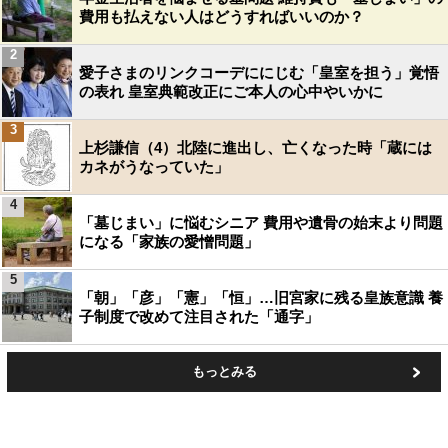
費用も払えない人はどうすればいいのか？
2
愛子さまのリンクコーデににじむ「皇室を担う」覚悟
の表れ 皇室典範改正にご本人の心中やいかに
3
上杉謙信（4）北陸に進出し、亡くなった時「蔵には
カネがうなっていた」
4
「墓じまい」に悩むシニア 費用や遺骨の始末より問題
になる「家族の愛憎問題」
5
「朝」「彦」「憲」「恒」…旧宮家に残る皇族意識 養
子制度で改めて注目された「通字」
もっとみる