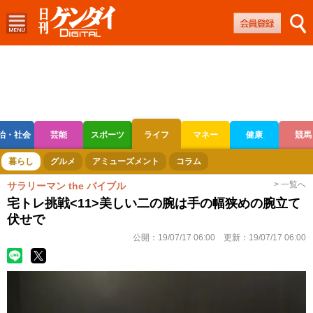
治・社会
芸能
スポーツ
ライフ
マネー
健康
競馬
ボートレース
競輪
オートレース
暮らし
グルメ
アミューズメント
コラム
> 一覧へ
サラリーマン the バイブル
宅トレ挑戦<11>美しい二の腕は手の幅狭めの腕立て
伏せで
公開：
19/07/17 06:00
更新：
19/07/17 06:00