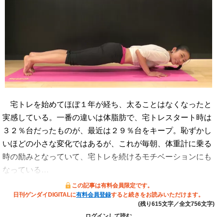
宅トレを始めてほぼ１年が経ち、太ることはなくなったと
実感している。一番の違いは体脂肪で、宅トレスタート時は
３２％台だったものが、最近は２９％台をキープ。恥ずかし
いほどの小さな変化ではあるが、これが毎朝、体重計に乗る
時の励みとなっていて、宅トレを続けるモチベーションにも
なっている…
この記事は有料会員限定です。
日刊ゲンダイDIGITALに
有料会員登録
すると続きをお読みいただけます。
(残り615文字／全文756文字)
ログインして読む