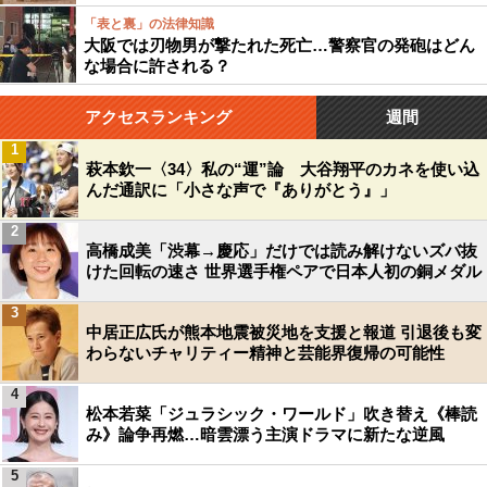
「表と裏」の法律知識
大阪では刃物男が撃たれた死亡…警察官の発砲はどん
な場合に許される？
アクセスランキング
週間
1
萩本欽一〈34〉私の“運”論 大谷翔平のカネを使い込
んだ通訳に「小さな声で『ありがとう』」
2
高橋成美「渋幕→慶応」だけでは読み解けないズバ抜
けた回転の速さ 世界選手権ペアで日本人初の銅メダル
3
中居正広氏が熊本地震被災地を支援と報道 引退後も変
わらないチャリティー精神と芸能界復帰の可能性
4
松本若菜「ジュラシック・ワールド」吹き替え《棒読
み》論争再燃…暗雲漂う主演ドラマに新たな逆風
5