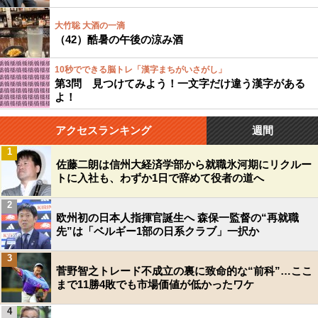
大竹聡 大酒の一滴
（42）酷暑の午後の涼み酒
10秒でできる脳トレ「漢字まちがいさがし」
第3問 見つけてみよう！一文字だけ違う漢字がある
よ！
アクセスランキング
週間
1
佐藤二朗は信州大経済学部から就職氷河期にリクルー
トに入社も、わずか1日で辞めて役者の道へ
2
欧州初の日本人指揮官誕生へ 森保一監督の“再就職
先”は「ベルギー1部の日系クラブ」一択か
3
菅野智之トレード不成立の裏に致命的な“前科”…ここ
まで11勝4敗でも市場価値が低かったワケ
4