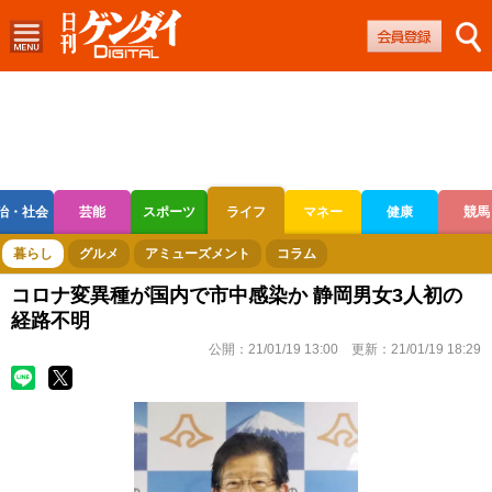
治・社会
芸能
スポーツ
ライフ
マネー
健康
競馬
ボートレース
競輪
オートレース
暮らし
グルメ
アミューズメント
コラム
コロナ変異種が国内で市中感染か 静岡男女3人初の
経路不明
公開：
21/01/19 13:00
更新：
21/01/19 18:29