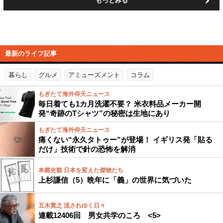
もっとみる
最新のライフ記事
暮らし
グルメ
アミューズメント
コラム
もぎたて海外仰天ニュース
毎日着ても1カ月洗濯不要？ 米衣料品メーカー開
発“奇跡のTシャツ”の秘密は生地にあり
もぎたて海外仰天ニュース
痛くない“永久タトゥー”が登場！ イギリス発「貼る
だけ」技術で針の恐怖を解消
本郷史観 日本を変えた傑物たち
上杉謙信（5）晩年に「義」の世界に気づいた
五木寛之 流されゆく日々
連載12406回 男女共学のころ <5>