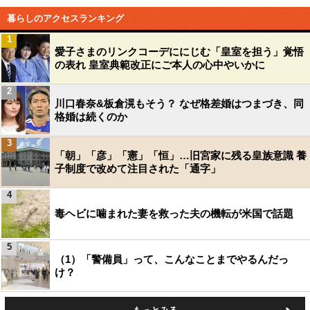
暮らしのアクセスランキング
1
愛子さまのリンクコーデににじむ「皇室を担う」覚悟
の表れ 皇室典範改正にご本人の心中やいかに
2
川口春奈&板倉滉もそう？ なぜ格差婚はつまづき、同
格婚は続くのか
3
「朝」「彦」「憲」「恒」…旧宮家に残る皇族意識 養
子制度で改めて注目された「通字」
4
毒ヘビに噛まれた妻を救った夫の機転が米国で話題
5
（1）「警備員」って、こんなことまでやるんだっ
け？