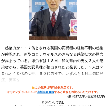
感染力が１・７倍とされる英国の変異種の経路不明の感染
が確認され、新型コロナウイルスのさらなる感染拡大の懸念
が高まっている。厚労省は１８日、静岡県内の男女３人の感
染者から、英国の変異種が検出されたと発表した。３人は２
０代と４０代の女性、６０代男性で、いずれも１月上旬に発
症。英国を…
この記事は有料会員限定です。
日刊ゲンダイDIGITALに
有料会員登録
すると続きをお読みいただけます。
(残り227文字／全文368文字)
ログインして読む