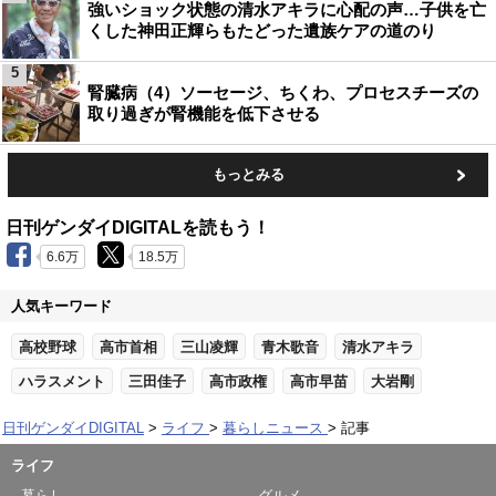
強いショック状態の清水アキラに心配の声…子供を亡
くした神田正輝らもたどった遺族ケアの道のり
5
腎臓病（4）ソーセージ、ちくわ、プロセスチーズの
取り過ぎが腎機能を低下させる
もっとみる
日刊ゲンダイDIGITALを読もう！
6.6万
18.5万
人気キーワード
高校野球
高市首相
三山凌輝
青木歌音
清水アキラ
ハラスメント
三田佳子
高市政権
高市早苗
大岩剛
日刊ゲンダイDIGITAL
ライフ
暮らしニュース
記事
ライフ
暮らし
グルメ