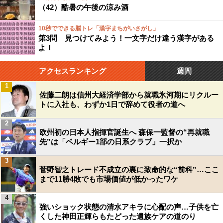
（42）酷暑の午後の涼み酒
10秒でできる脳トレ「漢字まちがいさがし」
第3問 見つけてみよう！一文字だけ違う漢字がある
よ！
アクセスランキング
週間
1
佐藤二朗は信州大経済学部から就職氷河期にリクルー
トに入社も、わずか1日で辞めて役者の道へ
2
欧州初の日本人指揮官誕生へ 森保一監督の“再就職
先”は「ベルギー1部の日系クラブ」一択か
3
菅野智之トレード不成立の裏に致命的な“前科”…ここ
まで11勝4敗でも市場価値が低かったワケ
4
強いショック状態の清水アキラに心配の声…子供を亡
くした神田正輝らもたどった遺族ケアの道のり