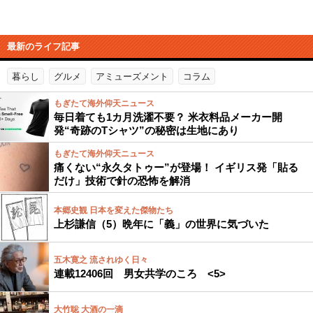
最新のライフ記事
暮らし
グルメ
アミューズメント
コラム
もぎたて海外仰天ニュース
毎日着ても1カ月洗濯不要？ 米衣料品メーカー開
発“奇跡のTシャツ”の秘密は生地にあり
もぎたて海外仰天ニュース
痛くない“永久タトゥー”が登場！ イギリス発「貼る
だけ」技術で針の恐怖を解消
本郷史観 日本を変えた傑物たち
上杉謙信（5）晩年に「義」の世界に気づいた
五木寛之 流されゆく日々
連載12406回 男女共学のころ <5>
大竹聡 大酒の一滴