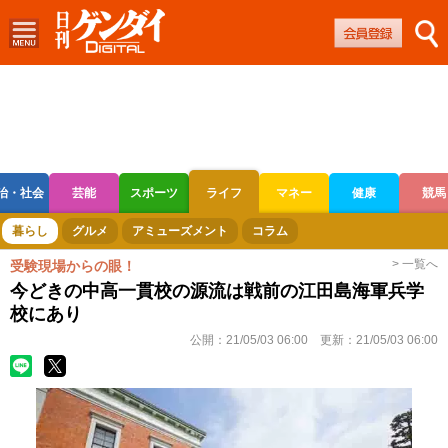
治・社会
芸能
スポーツ
ライフ
マネー
健康
競馬
ボートレース
競輪
オートレース
暮らし
グルメ
アミューズメント
コラム
> 一覧へ
受験現場からの眼！
今どきの中高一貫校の源流は戦前の江田島海軍兵学
校にあり
公開：
21/05/03 06:00
更新：
21/05/03 06:00