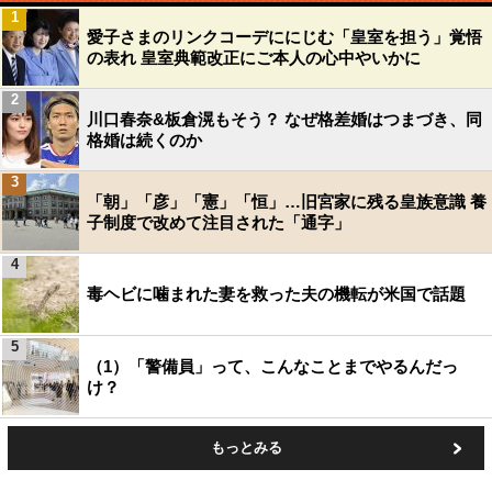
1
愛子さまのリンクコーデににじむ「皇室を担う」覚悟
の表れ 皇室典範改正にご本人の心中やいかに
2
川口春奈&板倉滉もそう？ なぜ格差婚はつまづき、同
格婚は続くのか
3
「朝」「彦」「憲」「恒」…旧宮家に残る皇族意識 養
子制度で改めて注目された「通字」
4
毒ヘビに噛まれた妻を救った夫の機転が米国で話題
5
（1）「警備員」って、こんなことまでやるんだっ
け？
もっとみる