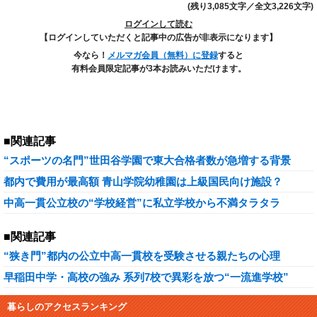
(残り3,085文字／全文3,226文字)
ログインして読む
【ログインしていただくと記事中の広告が非表示になります】
今なら！
メルマガ会員（無料）に登録
すると
有料会員限定記事が3本お読みいただけます。
■関連記事
“スポーツの名門”世田谷学園で東大合格者数が急増する背景
都内で費用が最高額 青山学院幼稚園は上級国民向け施設？
中高一貫公立校の“学校経営”に私立学校から不満タラタラ
■関連記事
“狭き門”都内の公立中高一貫校を受験させる親たちの心理
早稲田中学・高校の強み 系列7校で異彩を放つ“一流進学校”
暮らしのアクセスランキング