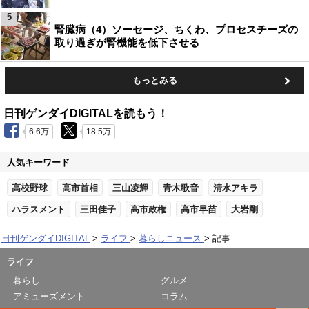
5
腎臓病（4）ソーセージ、ちくわ、プロセスチーズの
取り過ぎが腎機能を低下させる
もっとみる
日刊ゲンダイDIGITALを読もう！
6.6万
18.5万
人気キーワード
高校野球
高市首相
三山凌輝
青木歌音
清水アキラ
ハラスメント
三田佳子
高市政権
高市早苗
大岩剛
日刊ゲンダイDIGITAL
ライフ
暮らしニュース
記事
ライフ
暮らし
グルメ
アミューズメント
コラム