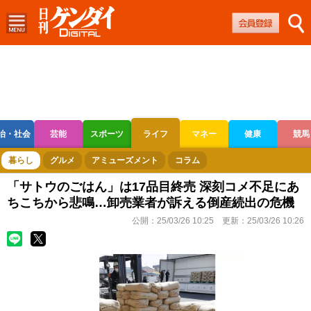
治・社会
芸能
スポーツ
ライフ
マネー
健康
競馬
ボートレース
競輪
オートレース
暮らし
グルメ
アミューズメント
コラム
「サトウのごはん」は17品目終売 深刻コメ不足にあ
ちこちから悲鳴…卸売業者が訴える倒産続出の危機
公開：
25/03/26 10:25
更新：
25/03/26 10:26