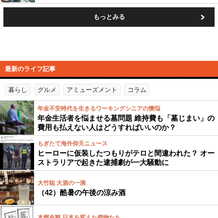
もっとみる
最新のライフ記事
暮らし
グルメ
アミューズメント
コラム
年金不安時代を生きるワーキングシニアの懊悩
年金生活者を悩ませる墓問題 維持費も「墓じまい」の
費用も払えない人はどうすればいいのか？
もぎたて海外仰天ニュース
ヒーローに仮装したつもりがテロと間違われた？ オー
ストラリアで起きた逮捕劇が一大騒動に
大竹聡 大酒の一滴
（42）酷暑の午後の涼み酒
本郷史観 日本を変えた傑物たち