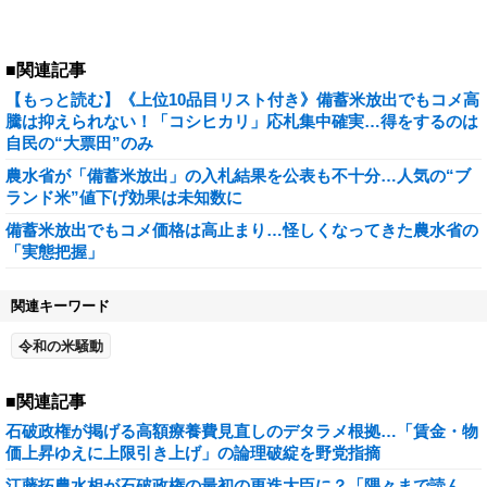
■関連記事
【もっと読む】《上位10品目リスト付き》備蓄米放出でもコメ高
騰は抑えられない！「コシヒカリ」応札集中確実…得をするのは
自民の“大票田”のみ
農水省が「備蓄米放出」の入札結果を公表も不十分…人気の“ブ
ランド米”値下げ効果は未知数に
備蓄米放出でもコメ価格は高止まり…怪しくなってきた農水省の
「実態把握」
関連キーワード
令和の米騒動
■関連記事
石破政権が掲げる高額療養費見直しのデタラメ根拠…「賃金・物
価上昇ゆえに上限引き上げ」の論理破綻を野党指摘
江藤拓農水相が石破政権の最初の更迭大臣に？「隅々まで読ん