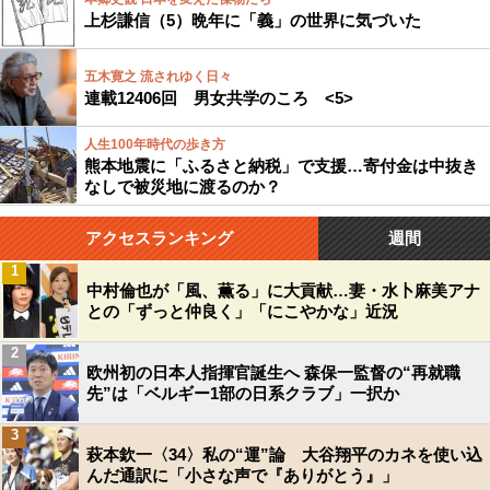
上杉謙信（5）晩年に「義」の世界に気づいた
五木寛之 流されゆく日々
連載12406回 男女共学のころ <5>
人生100年時代の歩き方
熊本地震に「ふるさと納税」で支援…寄付金は中抜き
なしで被災地に渡るのか？
アクセスランキング
週間
1
中村倫也が「風、薫る」に大貢献…妻・水卜麻美アナ
との「ずっと仲良く」「にこやかな」近況
2
欧州初の日本人指揮官誕生へ 森保一監督の“再就職
先”は「ベルギー1部の日系クラブ」一択か
3
萩本欽一〈34〉私の“運”論 大谷翔平のカネを使い込
んだ通訳に「小さな声で『ありがとう』」