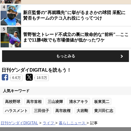
4
新庄監督の“再就職先”に挙がるまさかの球団 采配に
賛否もチームのテコ入れ役にうってつけ
5
菅野智之トレード不成立の裏に致命的な“前科”…ここ
まで11勝4敗でも市場価値が低かったワケ
もっとみる
日刊ゲンダイDIGITALを読もう！
6.6万
18.5万
人気キーワード
高校野球
高市首相
三山凌輝
清水アキラ
板東英二
ハラスメント
三田佳子
高市政権
大岩剛
黄川田仁志
日刊ゲンダイDIGITAL
ライフ
暮らしニュース
記事