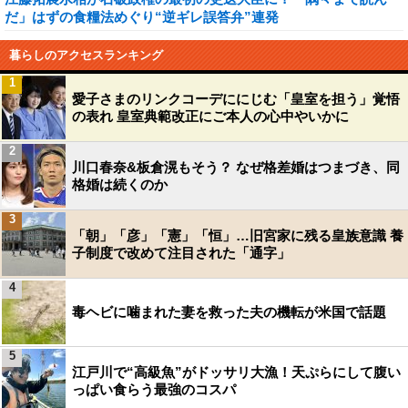
だ」はずの食糧法めぐり“逆ギレ誤答弁”連発
暮らしのアクセスランキング
1
愛子さまのリンクコーデににじむ「皇室を担う」覚悟
の表れ 皇室典範改正にご本人の心中やいかに
2
川口春奈&板倉滉もそう？ なぜ格差婚はつまづき、同
格婚は続くのか
3
「朝」「彦」「憲」「恒」…旧宮家に残る皇族意識 養
子制度で改めて注目された「通字」
4
毒ヘビに噛まれた妻を救った夫の機転が米国で話題
5
江戸川で“高級魚”がドッサリ大漁！天ぷらにして腹い
っぱい食らう最強のコスパ