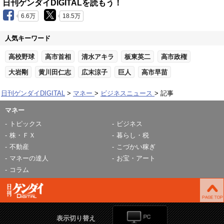
日刊ゲンダイDIGITALを読もう！
6.6万
18.5万
人気キーワード
高校野球
高市首相
清水アキラ
板東英二
高市政権
大岩剛
黄川田仁志
広末涼子
巨人
高市早苗
日刊ゲンダイDIGITAL
マネー
ビジネスニュース
記事
マネー
トピックス
ビジネス
株・ＦＸ
暮らし・税
不動産
こづかい稼ぎ
マネーの達人
お宝・アート
コラム
表示切り替え