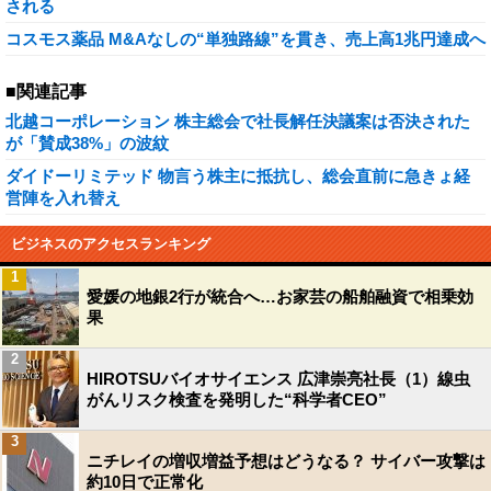
される
コスモス薬品 M&Aなしの“単独路線”を貫き、売上高1兆円達成へ
■関連記事
北越コーポレーション 株主総会で社長解任決議案は否決された
が「賛成38%」の波紋
ダイドーリミテッド 物言う株主に抵抗し、総会直前に急きょ経
営陣を入れ替え
ビジネスのアクセスランキング
1
愛媛の地銀2行が統合へ…お家芸の船舶融資で相乗効
果
2
HIROTSUバイオサイエンス 広津崇亮社長（1）線虫
がんリスク検査を発明した“科学者CEO”
3
ニチレイの増収増益予想はどうなる？ サイバー攻撃は
約10日で正常化