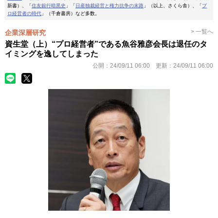
新書）、「
住友銀行暗黒史
」「
日産独裁経営と権力抗争の末路
」（以上、さくら舎）、「
プ
ロ経営者の時代
」（千倉書房）など多数。
> 一覧へ
企業深層研究
資生堂（上）“プロ経営者”である魚谷雅彦会長は退任のタ
イミングを逸してしまった
公開：
24/09/11 06:00
更新：
24/09/11 06:00