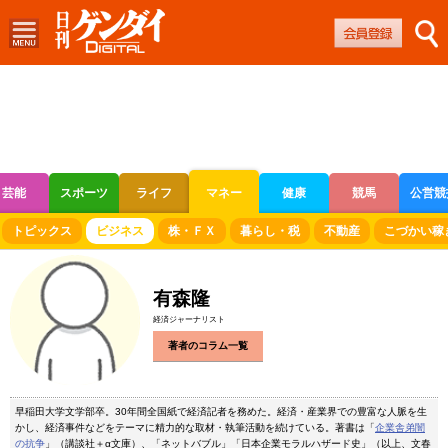
芸能
スポーツ
ライフ
マネー
健康
競馬
公営競
ボートレース
競輪
オートレース
トピックス
ビジネス
株・ＦＸ
暮らし・税
不動産
こづかい稼
有森隆
経済ジャーナリスト
著者のコラム一覧
早稲田大学文学部卒。30年間全国紙で経済記者を務めた。経済・産業界での豊富な人脈を生
かし、経済事件などをテーマに精力的な取材・執筆活動を続けている。著書は「
企業舎弟闇
の抗争
」（講談社＋α文庫）、「ネットバブル」「日本企業モラルハザード史」（以上、文春