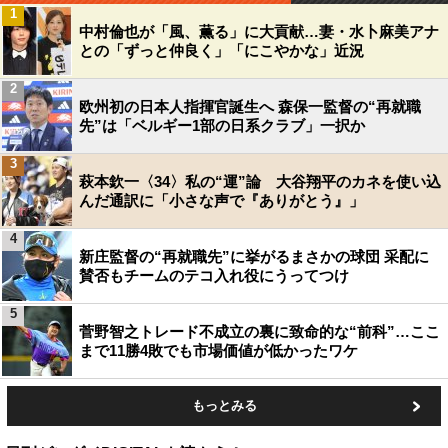
1
中村倫也が「風、薫る」に大貢献…妻・水卜麻美アナ
との「ずっと仲良く」「にこやかな」近況
2
欧州初の日本人指揮官誕生へ 森保一監督の“再就職
先”は「ベルギー1部の日系クラブ」一択か
3
萩本欽一〈34〉私の“運”論 大谷翔平のカネを使い込
んだ通訳に「小さな声で『ありがとう』」
4
新庄監督の“再就職先”に挙がるまさかの球団 采配に
賛否もチームのテコ入れ役にうってつけ
5
菅野智之トレード不成立の裏に致命的な“前科”…ここ
まで11勝4敗でも市場価値が低かったワケ
もっとみる