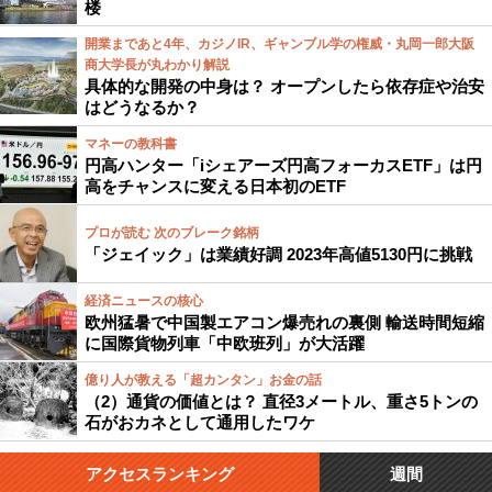
楼
開業まであと4年、カジノIR、ギャンブル学の権威・丸岡一郎大阪
商大学長が丸わかり解説
具体的な開発の中身は？ オープンしたら依存症や治安
はどうなるか？
マネーの教科書
円高ハンター「iシェアーズ円高フォーカスETF」は円
高をチャンスに変える日本初のETF
プロが読む 次のブレーク銘柄
「ジェイック」は業績好調 2023年高値5130円に挑戦
経済ニュースの核心
欧州猛暑で中国製エアコン爆売れの裏側 輸送時間短縮
に国際貨物列車「中欧班列」が大活躍
億り人が教える「超カンタン」お金の話
（2）通貨の価値とは？ 直径3メートル、重さ5トンの
石がおカネとして通用したワケ
アクセスランキング
週間