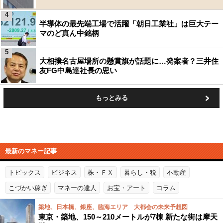
4
半導体の最先端工場で活躍「朝日工業社」は巨大テー
マのど真ん中銘柄
5
大相撲名古屋場所の懸賞旗が話題に…発案者？三井住
友FG中島達社長の思い
もっとみる
最新のマネー記事
トピックス
ビジネス
株・ＦＸ
暮らし・税
不動産
こづかい稼ぎ
マネーの達人
お宝・アート
コラム
築地、日本橋、銀座、臨海エリア 大都会の未来予想図
東京・築地、150～210メートルが7棟 新たな街は摩天