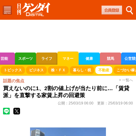
芸能
スポーツ
ライフ
マネー
健康
競馬
公営競
ボートレース
競輪
オートレース
トピックス
ビジネス
株・ＦＸ
暮らし・税
不動産
こづかい稼
> 一覧へ
話題の焦点
買えないのに1、2割の値上げが当たり前に…「賃貸
派」を直撃する家賃上昇の回避策
公開：
25/03/19 06:00
更新：
25/03/19 06:00