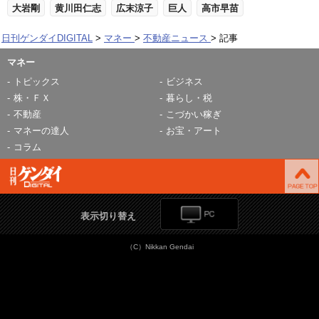
大岩剛
黄川田仁志
広末涼子
巨人
高市早苗
日刊ゲンダイDIGITAL
マネー
不動産ニュース
記事
マネー
トピックス
ビジネス
株・ＦＸ
暮らし・税
不動産
こづかい稼ぎ
マネーの達人
お宝・アート
コラム
表示切り替え
（C）Nikkan Gendai