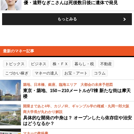
優・遠野なぎこさんは死後数日後に遺体で発見
もっとみる
最新のマネー記事
トピックス
ビジネス
株・ＦＸ
暮らし・税
不動産
こづかい稼ぎ
マネーの達人
お宝・アート
コラム
築地、日本橋、銀座、臨海エリア 大都会の未来予想図
東京・築地、150～210メートルが7棟 新たな街は摩天
楼
開業まであと4年、カジノIR、ギャンブル学の権威・丸岡一郎大阪
商大学長が丸わかり解説
具体的な開発の中身は？ オープンしたら依存症や治安
はどうなるか？
マネーの教科書