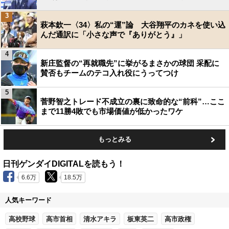
3
萩本欽一〈34〉私の“運”論 大谷翔平のカネを使い込
んだ通訳に「小さな声で『ありがとう』」
4
新庄監督の“再就職先”に挙がるまさかの球団 采配に
賛否もチームのテコ入れ役にうってつけ
5
菅野智之トレード不成立の裏に致命的な“前科”…ここ
まで11勝4敗でも市場価値が低かったワケ
もっとみる
日刊ゲンダイDIGITALを読もう！
6.6万
18.5万
人気キーワード
高校野球
高市首相
清水アキラ
板東英二
高市政権