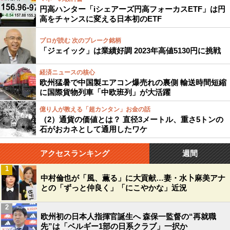
円高ハンター「iシェアーズ円高フォーカスETF」は円
高をチャンスに変える日本初のETF
プロが読む 次のブレーク銘柄
「ジェイック」は業績好調 2023年高値5130円に挑戦
経済ニュースの核心
欧州猛暑で中国製エアコン爆売れの裏側 輸送時間短縮
に国際貨物列車「中欧班列」が大活躍
億り人が教える「超カンタン」お金の話
（2）通貨の価値とは？ 直径3メートル、重さ5トンの
石がおカネとして通用したワケ
アクセスランキング
週間
1
中村倫也が「風、薫る」に大貢献…妻・水卜麻美アナ
との「ずっと仲良く」「にこやかな」近況
2
欧州初の日本人指揮官誕生へ 森保一監督の“再就職
先”は「ベルギー1部の日系クラブ」一択か