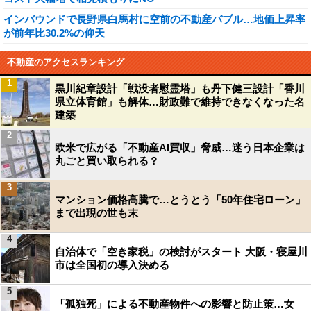
インバウンドで長野県白馬村に空前の不動産バブル…地価上昇率
が前年比30.2%の仰天
不動産のアクセスランキング
1
黒川紀章設計「戦没者慰霊塔」も丹下健三設計「香川
県立体育館」も解体…財政難で維持できなくなった名
建築
2
欧米で広がる「不動産AI買収」脅威…迷う日本企業は
丸ごと買い取られる？
3
マンション価格高騰で…とうとう「50年住宅ローン」
まで出現の世も末
4
自治体で「空き家税」の検討がスタート 大阪・寝屋川
市は全国初の導入決める
5
「孤独死」による不動産物件への影響と防止策…女