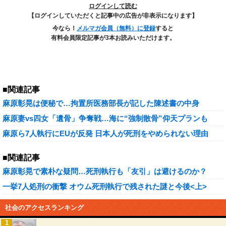
ログインして読む
【ログインしていただくと記事中の広告が非表示になります】
今なら！
メルマガ会員（無料）に登録
すると
有料会員限定記事が3本お読みいただけます。
■関連記事
麻原彰晃は便秘で…拘置所医務部長が記した陳述書の中身
麻原妻vs四女「遺骨」争奪戦…海に“強制散骨”仰天プランも
麻原ら7人執行にEUが反発 日本人が死刑をやめられない理由
■関連記事
麻原彰晃で素朴な疑問…死刑執行も「友引」は避けるのか？
一挙7人処刑の衝撃 オウム死刑執行で残された謎と今後<上>
社会のアクセスランキング
1