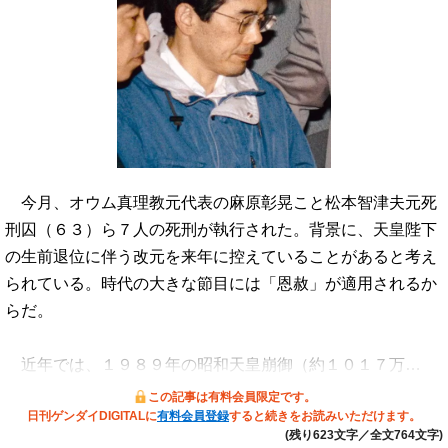
今月、オウム真理教元代表の麻原彰晃こと松本智津夫元死
刑囚（６３）ら７人の死刑が執行された。背景に、天皇陛下
の生前退位に伴う改元を来年に控えていることがあると考え
られている。時代の大きな節目には「恩赦」が適用されるか
らだ。
近年では、１９８９年の昭和天皇崩御（約１０１７万…
この記事は有料会員限定です。
日刊ゲンダイDIGITALに
有料会員登録
すると続きをお読みいただけます。
(残り623文字／全文764文字)