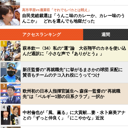
高市早苗vs適菜収「それでもバカとは戦え」
自民党総裁選は「うんこ味のカレーか、カレー味のう
んこか」 どれを選んでも地獄だった
アクセスランキング
週間
1
萩本欽一〈34〉私の“運”論 大谷翔平のカネを使い込
んだ通訳に「小さな声で『ありがとう』」
2
新庄監督の“再就職先”に挙がるまさかの球団 采配に
賛否もチームのテコ入れ役にうってつけ
3
欧州初の日本人指揮官誕生へ 森保一監督の“再就職
先”は「ベルギー1部の日系クラブ」一択か
4
中村倫也が「風、薫る」に大貢献…妻・水卜麻美アナ
との「ずっと仲良く」「にこやかな」近況