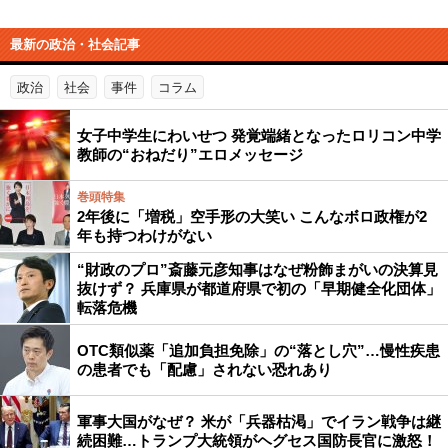
最新の政治・社会記事
政治
社会
事件
コラム
女子中学生にわいせつ 発覚端緒となったロリコン中学
教師の“おねだり”エロメッセージ
巻頭特集
2年後に「増税」空手形の大笑い こんなボロ政権が2
年も持つわけがない
“財政のプロ”斎藤元彦知事はなぜ粉飾まがいの決算見
抜けず？ 兵庫県が都道府県で初の「早期健全化団体」
転落危機
OTC類似薬「追加負担免除」の“落とし穴”…慢性疾患
の患者でも「配慮」されない恐れあり
軍事大国がなぜ？ 米が「兵器枯渇」でイラン戦争は継
続困難…トランプ大統領がヘグセス国防長官に激怒！