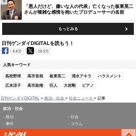
5
「恩人だけど、嫌いな人の代表」亡くなった板東英二
さんが複雑な感情を抱いたプロデューサーの名前
もっとみる
日刊ゲンダイDIGITALを読もう！
6.6万
18.5万
人気キーワード
高校野球
高市首相
板東英二
清水アキラ
ハラスメント
広末涼子
高市政権
巨人
大岩剛
ピアノ
日刊ゲンダイDIGITAL
政治・社会
社会ニュース
記事
政治・社会
政治
社会
事件
コラム