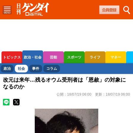
トピックス
政治・社会
芸能
スポーツ
ライフ
マネー
ボートレース
競輪
オートレース
政治
社会
事件
コラム
改元は来年…残るオウム受刑者は「恩赦」の対象に
なるのか
公開：
18/07/19 06:00
更新：
18/07/19 06:00