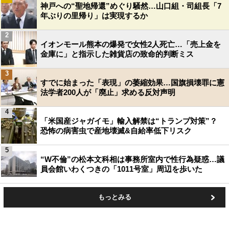
神戸への“聖地帰還”めぐり騒然…山口組・司組長「7
年ぶりの里帰り」は実現するか
2
イオンモール熊本の爆発で女性2人死亡…「売上金を
金庫に」と指示した雑貨店の致命的判断ミス
3
すでに始まった「表現」の萎縮効果…国旗損壊罪に憲
法学者200人が「廃止」求める反対声明
4
「米国産ジャガイモ」輸入解禁は“トランプ対策”？
恐怖の病害虫で産地壊滅&自給率低下リスク
5
“W不倫”の松本文科相は事務所室内で性行為疑惑…議
員会館いわくつきの「1011号室」周辺を歩いた
もっとみる