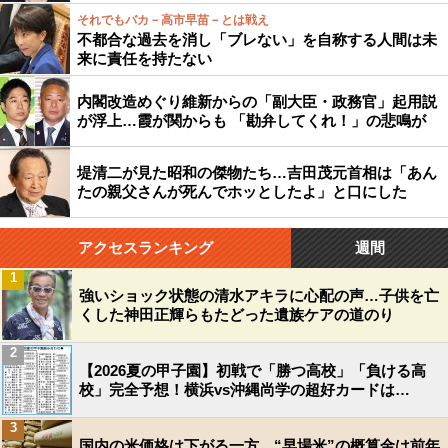
それでもバカ－高市早苗－とは戦え
不都合な過去を消し「ブレない」を自称する人間は未
来に責任を持たない
内閣改造めぐり維新からの「副大臣・政務官」起用説
が浮上…霞が関からも 「勘弁してくれ！」の悲鳴が
堤清二が見た昭和の傑物たち…吉田茂元首相は「あん
たの親父さんが死んでホッとしたよ」と口にした
アクセスランキング
週間
1
強いショック状態の清水アキラに心配の声…子供を亡
くした神田正輝らもたどった遺族ケアの道のり
2
【2026夏の甲子園】初戦で「勝つ高校」「負ける高
校」完全予想！横浜vs沖縄尚学の超好カードは…
3
国内の米価格は下がる一方…“早場米”の概算金は前年