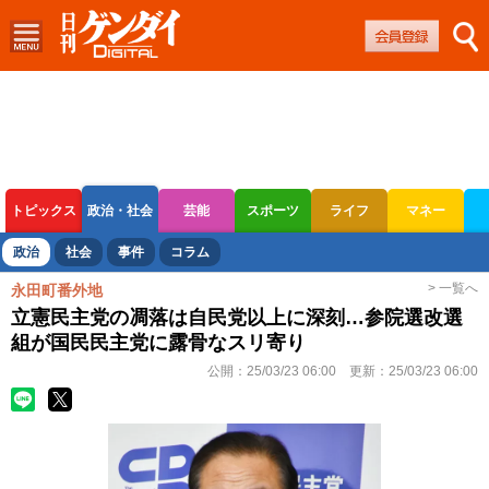
トピックス
政治・社会
芸能
スポーツ
ライフ
マネー
ボートレース
競輪
オートレース
政治
社会
事件
コラム
> 一覧へ
永田町番外地
立憲民主党の凋落は自民党以上に深刻…参院選改選
組が国民民主党に露骨なスリ寄り
公開：
25/03/23 06:00
更新：
25/03/23 06:00