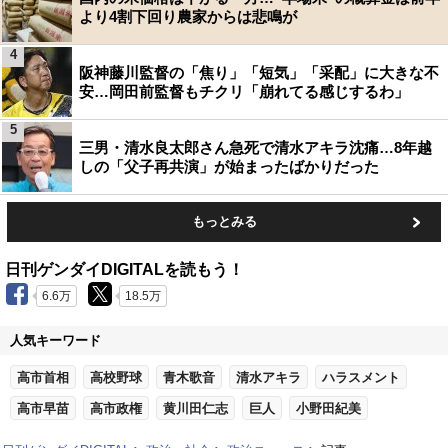
より4割下回り農家からは悲鳴が
4
阪神藤川監督の「焦り」「短気」「采配」に大きな不
安…岡田前監督もチクリ「崩れてる感じするわ」
5
三男・清水良太郎さん急死で清水アキラ沈痛…8年越
しの「父子再共演」が始まったばかりだった
もっとみる
日刊ゲンダイDIGITALを読もう！
6.6万
18.5万
人気キーワード
高市首相
高校野球
青木歌音
清水アキラ
ハラスメント
高市早苗
高市政権
黄川田仁志
巨人
小野田紀美