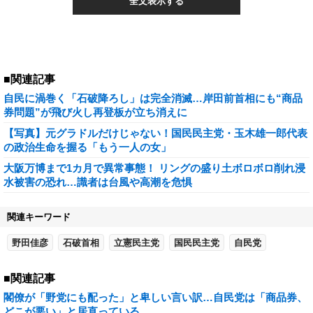
全文表示する
■関連記事
自民に渦巻く「石破降ろし」は完全消滅…岸田前首相にも“商品
券問題”が飛び火し再登板が立ち消えに
【写真】元グラドルだけじゃない！国民民主党・玉木雄一郎代表
の政治生命を握る「もう一人の女」
大阪万博まで1カ月で異常事態！ リングの盛り土ボロボロ削れ浸
水被害の恐れ…識者は台風や高潮を危惧
関連キーワード
野田佳彦
石破首相
立憲民主党
国民民主党
自民党
■関連記事
閣僚が「野党にも配った」と卑しい言い訳…自民党は「商品券、
どこが悪い」と居直っている