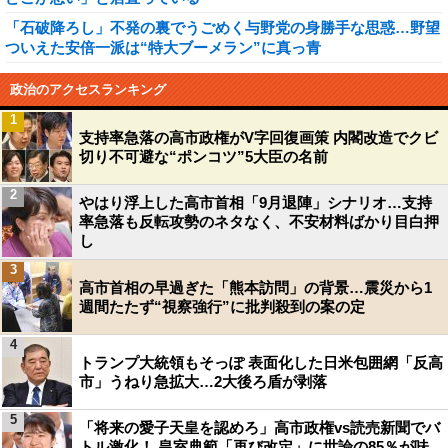
「石破降ろし」不発の裏でうごめく与野党の身勝手な思惑…野望
ついえた安倍一派は“特大ブーメラン”に真っ青
政治のアクセスランキング
1
支持率急落の高市政権がV字回復画策 内閣改造でクビ
切り不可避な“ポンコツ”5大臣の名前
2
やはり浮上した高市首相「9月退陣」シナリオ…支持
率急落も反転攻勢のネタなく、不安材料ばかり目白押
し
3
高市首相の早過ぎた「熊本訪問」の背景…震災から1
週間たたず“視察強行”に批判殺到の案の定
4
トランプ大統領もそっぽ 表面化した日米包囲網「反高
市」うねり急拡大…2大後ろ盾が剥落
5
「将来の愛子天皇を認めろ」高市政権vs読売新聞でバ
トル激化！ 皇室典範「再び改定」に世論の85％が味