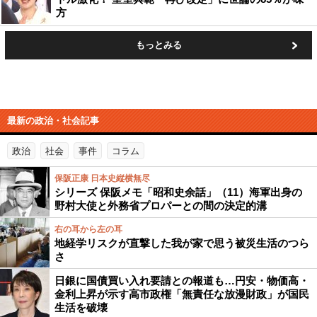
方
もっとみる
最新の政治・社会記事
政治
社会
事件
コラム
保阪正康 日本史縦横無尽
シリーズ 保阪メモ「昭和史余話」（11）海軍出身の
野村大使と外務省プロパーとの間の決定的溝
右の耳から左の耳
地経学リスクが直撃した我が家で思う被災生活のつら
さ
日銀に国債買い入れ要請との報道も…円安・物価高・
金利上昇が示す高市政権「無責任な放漫財政」が国民
生活を破壊