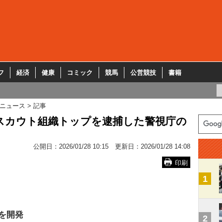
フ
経済
健康
コミック
競馬
公営競技
書籍
ニュース
記事
大スカウト組織トップを逮捕した警視庁の
公開日：
2026/01/28 10:15
更新日：
2026/01/28 14:08
印刷
1
を開発
2