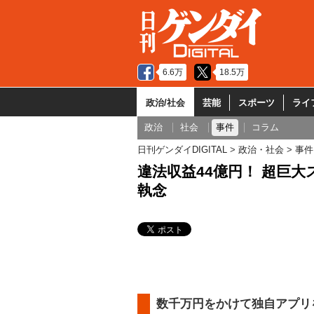
6.6万
18.5万
政治/社会
芸能
スポーツ
ライ
政治
社会
事件
コラム
日刊ゲンダイDIGITAL
政治・社会
事件
違法収益44億円！ 超巨
執念
数千万円をかけて独自アプリ