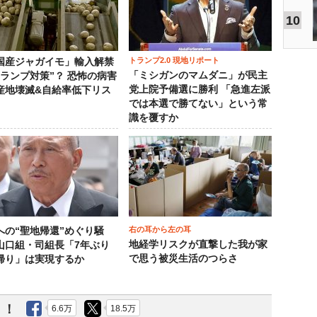
10
トランプ2.0 現地リポート
国産ジャガイモ」輸入解禁
「ミシガンのマムダニ」が民主
トランプ対策”？ 恐怖の病害
党上院予備選に勝利 「急進左派
産地壊滅&自給率低下リス
では本選で勝てない」という常
識を覆すか
右の耳から左の耳
への“聖地帰還”めぐり騒
地経学リスクが直撃した我が家
山口組・司組長「7年ぶり
で思う被災生活のつらさ
帰り」は実現するか
う！
6.6万
18.5万