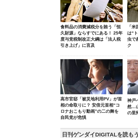
食料品の消費減税分を賄う「恒
「米
久財源」ならすでにある！ 25年
は“
度与党税制改正大綱は「法人税
虫で
引き上げ」に言及
ク
高市官邸「被災地利用PV」が首
神戸
相の命取りに？ 安倍元首相“コ
然…
ロナおこもり動画”の二の舞を
の里
自民党が危惧
日刊ゲンダイDIGITALを読も