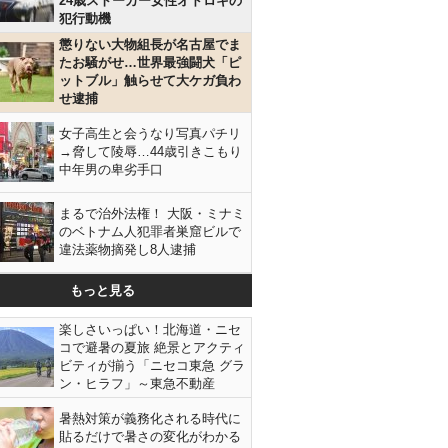
24歳ストーカー女性オドロキの
犯行動機
懲りない大物組長が名古屋でま
たお騒がせ…世界最強闘犬「ピ
ットブル」触らせて大ケガ負わ
せ逮捕
女子高生と会うなり写真パチリ
→脅して陵辱…44歳引きこもり
中年男の卑劣手口
まるで治外法権！ 大阪・ミナミ
のベトナム人犯罪者巣窟ビルで
違法薬物摘発し8人逮捕
もっと見る
楽しさいっぱい！北海道・ニセ
コで避暑の夏旅 絶景とアクティ
ビティが揃う「ニセコ東急 グラ
ン・ヒラフ」～東急不動産
暑熱対策が義務化される時代に
貼るだけで暑さの変化がわかる