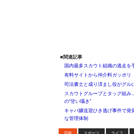
■関連記事
国内最多スカウト組織の逃走を
有料サイトから仲介料ガッポリ
司法書士と成り済まし役がグル
スカウトグループとタッグ組み
の“甘い囁き”
キャバ嬢送迎ひき逃げ事件で発
な管理体制
芸能
スポーツ
ライフ