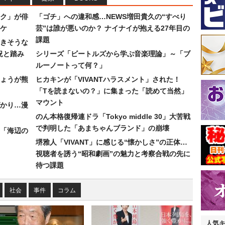
ク」が俳
「ゴチ」への違和感…NEWS増田貴久の“すべり
ワケ
芸”は誰が悪いのか？ ナイナイが抱える27年目の
課題
続きそうな
況と踏み
シリーズ「ビートルズから学ぶ音楽理論」～「ブ
ルーノートって何？」
ょうが熊
ヒカキンが「VIVANTハラスメント」された！
「Tを読まないの？」に集まった「読めて当然」
マウント
かり…漫
のん本格復帰連ドラ「Tokyo middle 30」大苦戦
で判明した「あまちゃんブランド」の崩壊
「海辺の
堺雅人「VIVANT」に感じる“懐かしさ”の正体…
視聴者を誘う“昭和劇画”の魅力と考察合戦の先に
待つ課題
社会
事件
コラム
人気