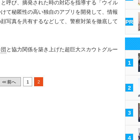
と呼び、摘発された時の対応を指導する「ウイル
かけて秘匿性の高い独自のアプリを開発して、情報
の顔写真を共有するなどして、警察対策を徹底して
PR
力団
と協力関係を築き上げた超巨大スカウトグルー
1
前へ
1
2
<<
2
3
4