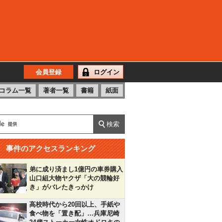
会員登録
ログイン
コラム一覧
著者一覧
書籍
紙面
事件のアクセスランキング
弟に成り済まし1億円の車券購入
山口組大物ヤクザ「大の競輪好
き」がバレたきっかけ
高校時代から20回以上、手紙や
食べ物を「置き配」…兵庫尼崎