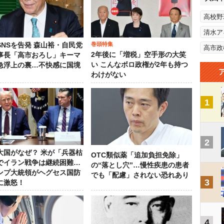
高校野
清水ア
巻頭特集
SNSを告発 森山裕・自民党
高市政
2年後に「増税」空手形の大笑
事長「高市おろし」キーマ
い こんなボロ政権が2年も持つ
急浮上の裏…不快感に国境
わけがない
1
2
大国がなぜ？ 米が「兵器枯
OTC類似薬「追加負担免除」
でイラン戦争は継続困難…
の“落とし穴”…慢性疾患の患者
ンプ大統領がヘグセス国防
でも「配慮」されない恐れあり
3
に激怒！
4