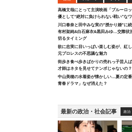
高橋文哉にとって主演映画「ブルーロッ
優として“絶対に負けられない戦い”な
川口春奈と田中みな実の"授かり婚"に
有村架純&白石麻衣&黒田みゆ…交際状
切るタイミング
欲に忠実に目いっぱい楽しむ姿が、紅し
元プロレスの不思議な魅力
街歩き食べ歩きばかりの売れっ子芸人ば
才師はネタを見せてナンボじゃないの？
中山美穂の水着姿が懐かしい…夏の定番
青春ドラマ」なぜ消えた？
最新の政治・社会記事
政治