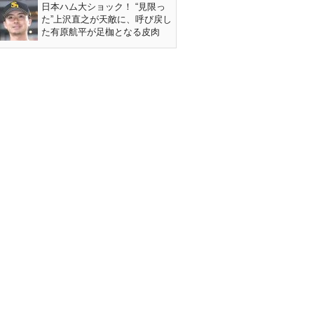
日本ハム大ショック！ “見限っ
た”上沢直之が天敵に、呼び戻し
た有原航平が足枷となる皮肉