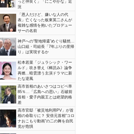
っと仲良く」「にこやかな」近
況
「恩人だけど、嫌いな人の代
表」亡くなった板東英二さんが
複雑な感情を抱いたプロデュー
サーの名前
神戸への“聖地帰還”めぐり騒然…
山口組・司組長「7年ぶりの里帰
り」は実現するか
松本若菜「ジュラシック・ワー
ルド」吹き替え《棒読み》論争
再燃…暗雲漂う主演ドラマに新
たな逆風
高市首相のあいさつはコピペ率
85％…「広島への思い」石破前
首相・愛子内親王とは絶望的格
差
高市官邸「被災地利用PV」が首
相の命取りに？ 安倍元首相“コロ
ナおこもり動画”の二の舞を自民
党が危惧