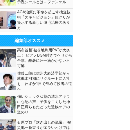
示温シールとは～ファンケル
AGA治療に革命を起こす検査技
術「スキャビジョン」銀クリが
提示する新しい薄毛治療のあり
方
編集部オススメ
高市首相“被災地利用PV”が大炎
上！ ピアノBGM付きでヘリから
合掌、酷暑に汗一滴かかない不
可解
佐藤二朗は信州大経済学部から
就職氷河期にリクルートに入社
も、わずか1日で辞めて役者の道
へ
強いショック状態の清水アキラ
に心配の声…子供を亡くした神
田正輝らもたどった遺族ケアの
道のり
石原プロ「炊き出しの流儀」 被
災地一番乗りがエラいわけでは