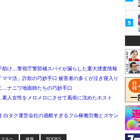
5
手助け…警視庁警部補スパイが漏らした重大捜査情報
「ママ活」詐欺の巧妙手口 被害者の多くが泣き寝入り
に…ナニワ地面師たちの巧妙手口
…素人女性をメロメロにさせて風俗に沈めたホスト
覚 白タク運営会社の過酷すぎるフル稼働労働とズサン
マネー
健康
BOOKS