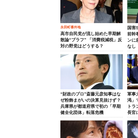
永田町番外地
国害
高市自民党が流し始めた早期解
前幹
散論“ブラフ” 「消費税減税」反
ンに
対の野党はどうする？
なし
“財政のプロ”斎藤元彦知事はな
軍事
ぜ粉飾まがいの決算見抜けず？
渇」
兵庫県が都道府県で初の「早期
トラ
健全化団体」転落危機
長官