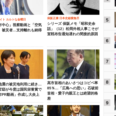
保阪正康 日本史縦横無尽
5
イト カルトな金曜日
シリーズ 保阪メモ「昭和史余
市中心」視察動画と「空気
話」（12）松岡外相人事こそが
」被災者…支持離れも納得
宣戦布告通知遅れの間接的原因
6
7
8
高市首相のあいさつはコピペ率
地震の被災地利用に続き…
85％…「広島への思い」石破前
官邸が今度は国民栄誉賞で
首相・愛子内親王とは絶望的格
市PR動画」作成し大炎上
差
9