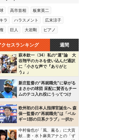
球
高市首相
板東英二
キラ
ハラスメント
広末涼子
権
巨人
大岩剛
ピアノ
アクセスランキング
週間
萩本欽一〈34〉私の“運”論 大
谷翔平のカネを使い込んだ通訳
に「小さな声で『ありがと
う』」
新庄監督の“再就職先”に挙がる
まさかの球団 采配に賛否もチー
ムのテコ入れ役にうってつけ
欧州初の日本人指揮官誕生へ 森
保一監督の“再就職先”は「ベル
ギー1部の日系クラブ」一択か
中村倫也が「風、薫る」に大貢
献…妻・水卜麻美アナとの「ず