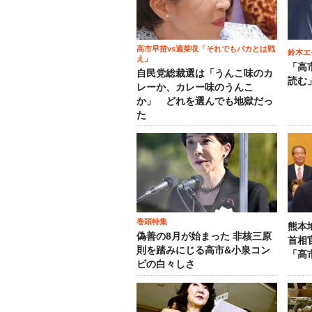
高市早苗vs適菜収「それでもバカとは戦
鈴木エ
え」
「高
自民党総裁選は「うんこ味のカ
読む
レーか、カレー味のうんこ
か」 どれを選んでも地獄だっ
た
巻頭特集
熊本
偽善の8月が始まった 非核三原
首相
則を踏みにじる高市&小泉コン
「高
ビの白々しさ