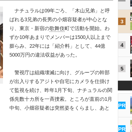
ナチュラルは09年ごろ、「木山兄弟」と呼
ばれる3兄弟の長男の小畑容疑者が中心とな
3
り、東京・新宿の
歌舞伎
町で活動を開始。わ
ずか10年あまりでメンバーは1500人以上まで
4
膨らみ、22年には「紹介料」として、44億
5000万円の違法収益があった。
5
警視庁は組織壊滅に向け、グループの幹部
が出入りするアジトや自宅にカメラを仕掛け
て監視を続け、昨年1月下旬、ナチュラルの関
係先数十カ所を一斉捜索。ところが直前の1月
PR
中旬、小畑容疑者は突然姿をくらまし、あと
PR