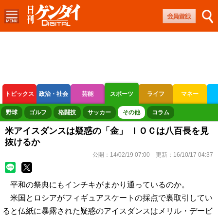
トピックス
政治・社会
芸能
スポーツ
ライフ
マネー
ボートレース
競輪
オートレース
野球
ゴルフ
格闘技
サッカー
その他
コラム
米アイスダンスは疑惑の「金」 ＩＯＣは八百長を見
抜けるか
公開：
14/02/19 07:00
更新：
16/10/17 04:37
平和の祭典にもインチキがまかり通っているのか。
米国とロシアがフィギュアスケートの採点で裏取引してい
ると仏紙に暴露された疑惑のアイスダンスはメリル・デービ