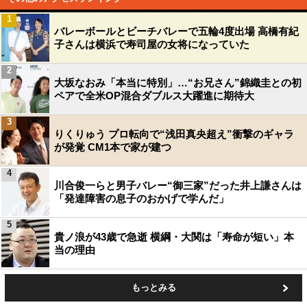
1
バレーボールとビーチバレーで五輪4度出場 高橋有紀
子さんは横浜で寿司屋の女将になっていた
2
大坂なおみ「本当に特別」…“お兄さん”錦織圭との初
ペアで全米OP混合ダブルス大躍進に期待大
3
りくりゅう プロ転向で“浅田真央超え”衝撃のギャラ
が発覚 CM1本で家が建つ
4
川合俊一らと男子バレー“御三家”だった井上謙さんは
「発達障害の息子のおかげで学んだ」
5
貴ノ浪が43歳で急逝 横綱・大関は「寿命が短い」本
当の理由
もっとみる