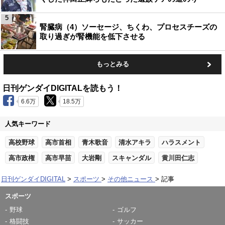
5
腎臓病（4）ソーセージ、ちくわ、プロセスチーズの
取り過ぎが腎機能を低下させる
もっとみる
日刊ゲンダイDIGITALを読もう！
6.6万
18.5万
人気キーワード
高校野球
高市首相
青木歌音
清水アキラ
ハラスメント
高市政権
高市早苗
大岩剛
スキャンダル
黄川田仁志
日刊ゲンダイDIGITAL
スポーツ
その他ニュース
記事
スポーツ
野球
ゴルフ
格闘技
サッカー