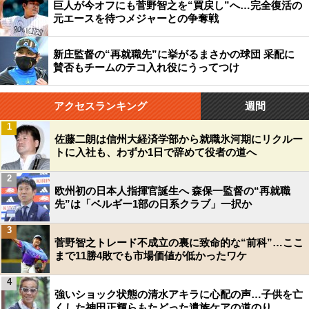
巨人が今オフにも菅野智之を“買戻し”へ…完全復活の
元エースを待つメジャーとの争奪戦
新庄監督の“再就職先”に挙がるまさかの球団 采配に
賛否もチームのテコ入れ役にうってつけ
アクセスランキング
週間
1
佐藤二朗は信州大経済学部から就職氷河期にリクルー
トに入社も、わずか1日で辞めて役者の道へ
2
欧州初の日本人指揮官誕生へ 森保一監督の“再就職
先”は「ベルギー1部の日系クラブ」一択か
3
菅野智之トレード不成立の裏に致命的な“前科”…ここ
まで11勝4敗でも市場価値が低かったワケ
4
強いショック状態の清水アキラに心配の声…子供を亡
くした神田正輝らもたどった遺族ケアの道のり