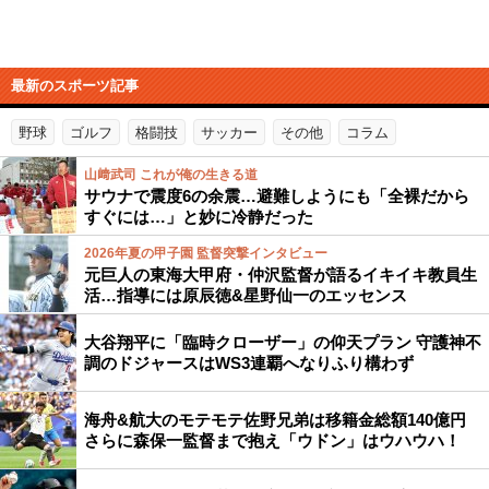
最新のスポーツ記事
野球
ゴルフ
格闘技
サッカー
その他
コラム
山﨑武司 これが俺の生きる道
サウナで震度6の余震…避難しようにも「全裸だから
すぐには…」と妙に冷静だった
2026年夏の甲子園 監督突撃インタビュー
元巨人の東海大甲府・仲沢監督が語るイキイキ教員生
活…指導には原辰徳&星野仙一のエッセンス
大谷翔平に「臨時クローザー」の仰天プラン 守護神不
調のドジャースはWS3連覇へなりふり構わず
海舟&航大のモテモテ佐野兄弟は移籍金総額140億円
さらに森保一監督まで抱え「ウドン」はウハウハ！