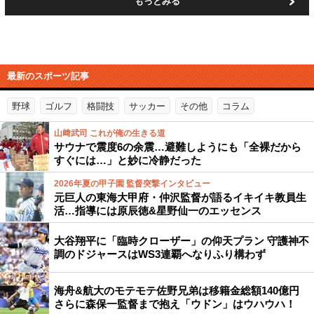
もっとみる
最新のスポーツ記事
野球
ゴルフ
格闘技
サッカー
その他
コラム
山﨑武司 これが俺の生きる道
サウナで震度6の余震…避難しようにも「全裸だから
すぐには…」と妙に冷静だった
2026年夏の甲子園 監督突撃インタビュー
元巨人の東海大甲府・仲沢監督が語るイキイキ教員生
活…指導には原辰徳&星野仙一のエッセンス
大谷翔平に「臨時クローザー」の仰天プラン 守護神不
調のドジャースはWS3連覇へなりふり構わず
海舟&航大のモテモテ佐野兄弟は移籍金総額140億円
さらに森保一監督まで抱え「ウドン」はウハウハ！