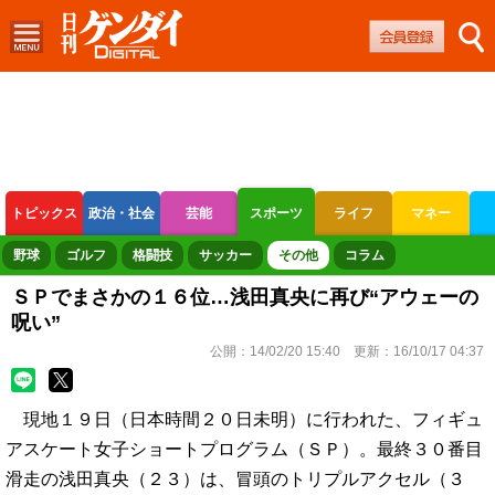
トピックス
政治・社会
芸能
スポーツ
ライフ
マネー
ボートレース
競輪
オートレース
野球
ゴルフ
格闘技
サッカー
その他
コラム
ＳＰでまさかの１６位…浅田真央に再び“アウェーの
呪い”
公開：
14/02/20 15:40
更新：
16/10/17 04:37
現地１９日（日本時間２０日未明）に行われた、フィギュ
アスケート女子ショートプログラム（ＳＰ）。最終３０番目
滑走の浅田真央（２３）は、冒頭のトリプルアクセル（３