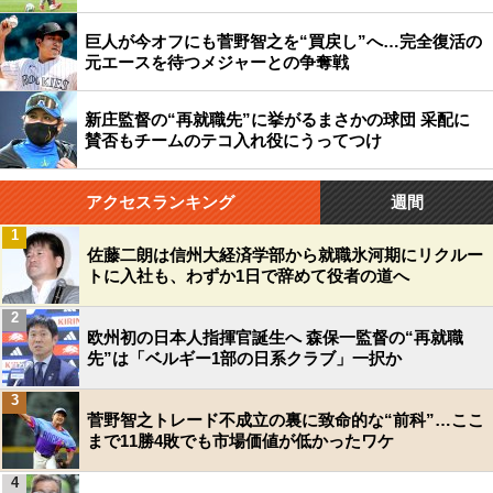
巨人が今オフにも菅野智之を“買戻し”へ…完全復活の
元エースを待つメジャーとの争奪戦
新庄監督の“再就職先”に挙がるまさかの球団 采配に
賛否もチームのテコ入れ役にうってつけ
アクセスランキング
週間
1
佐藤二朗は信州大経済学部から就職氷河期にリクルー
トに入社も、わずか1日で辞めて役者の道へ
2
欧州初の日本人指揮官誕生へ 森保一監督の“再就職
先”は「ベルギー1部の日系クラブ」一択か
3
菅野智之トレード不成立の裏に致命的な“前科”…ここ
まで11勝4敗でも市場価値が低かったワケ
4