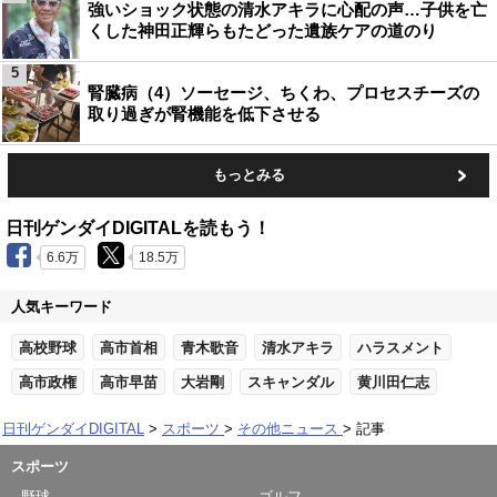
強いショック状態の清水アキラに心配の声…子供を亡
くした神田正輝らもたどった遺族ケアの道のり
5
腎臓病（4）ソーセージ、ちくわ、プロセスチーズの
取り過ぎが腎機能を低下させる
もっとみる
日刊ゲンダイDIGITALを読もう！
6.6万
18.5万
人気キーワード
高校野球
高市首相
青木歌音
清水アキラ
ハラスメント
高市政権
高市早苗
大岩剛
スキャンダル
黄川田仁志
日刊ゲンダイDIGITAL
スポーツ
その他ニュース
記事
スポーツ
野球
ゴルフ