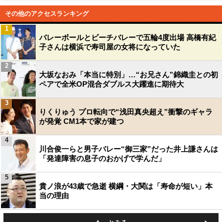
その他のアクセスランキング
1
バレーボールとビーチバレーで五輪4度出場 高橋有紀
子さんは横浜で寿司屋の女将になっていた
2
大坂なおみ「本当に特別」…“お兄さん”錦織圭との初
ペアで全米OP混合ダブルス大躍進に期待大
3
りくりゅう プロ転向で“浅田真央超え”衝撃のギャラ
が発覚 CM1本で家が建つ
4
川合俊一らと男子バレー“御三家”だった井上謙さんは
「発達障害の息子のおかげで学んだ」
5
貴ノ浪が43歳で急逝 横綱・大関は「寿命が短い」本
当の理由