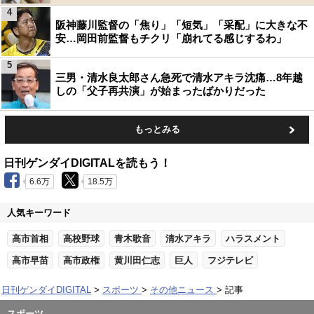
4
阪神藤川監督の「焦り」「短気」「采配」に大きな不
安…岡田前監督もチクリ「崩れてる感じするわ」
5
三男・清水良太郎さん急死で清水アキラ沈痛…8年越
しの「父子再共演」が始まったばかりだった
もっとみる
日刊ゲンダイDIGITALを読もう！
6.6万
18.5万
人気キーワード
高市首相
高校野球
青木歌音
清水アキラ
ハラスメント
高市早苗
高市政権
黄川田仁志
巨人
フジテレビ
日刊ゲンダイDIGITAL
スポーツ
その他ニュース
記事
スポーツ