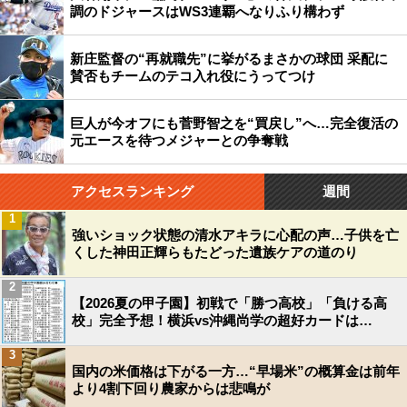
調のドジャースはWS3連覇へなりふり構わず
新庄監督の“再就職先”に挙がるまさかの球団 采配に
賛否もチームのテコ入れ役にうってつけ
巨人が今オフにも菅野智之を“買戻し”へ…完全復活の
元エースを待つメジャーとの争奪戦
アクセスランキング
週間
1
強いショック状態の清水アキラに心配の声…子供を亡
くした神田正輝らもたどった遺族ケアの道のり
2
【2026夏の甲子園】初戦で「勝つ高校」「負ける高
校」完全予想！横浜vs沖縄尚学の超好カードは…
3
国内の米価格は下がる一方…“早場米”の概算金は前年
より4割下回り農家からは悲鳴が