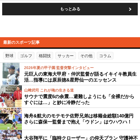
もっとみる
最新のスポーツ記事
野球
ゴルフ
格闘技
サッカー
その他
コラム
2026年夏の甲子園 監督突撃インタビュー
元巨人の東海大甲府・仲沢監督が語るイキイキ教員生
活…指導には原辰徳&星野仙一のエッセンス
山﨑武司 これが俺の生きる道
サウナで震度6の余震…避難しようにも「全裸だから
すぐには…」と妙に冷静だった
海舟&航大のモテモテ佐野兄弟は移籍金総額140億円
さらに森保一監督まで抱え「ウドン」はウハウハ！
大谷翔平に「臨時クローザー」の仰天プラン 守護神不