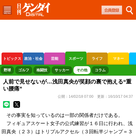
トピックス
政治・社会
芸能
スポーツ
ライフ
マネー
ボートレース
競輪
オートレース
野球
ゴルフ
格闘技
サッカー
その他
コラム
人前で見せないが…浅田真央が笑顔の裏で抱える“重
い腰痛”
公開：
14/02/18 07:00
更新：
16/10/17 04:37
その事実を知っているのは一部の関係者だけである。
フィギュアスケート女子の公式練習が１６日に行われ、浅
田真央（２３）はトリプルアクセル（３回転半ジャンプ＝３