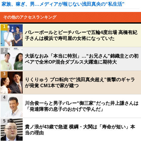
家族、稼ぎ、男…メディアが報じない浅田真央の“私生活”
その他のアクセスランキング
1
バレーボールとビーチバレーで五輪4度出場 高橋有紀
子さんは横浜で寿司屋の女将になっていた
2
大坂なおみ「本当に特別」…“お兄さん”錦織圭との初
ペアで全米OP混合ダブルス大躍進に期待大
3
りくりゅう プロ転向で“浅田真央超え”衝撃のギャラ
が発覚 CM1本で家が建つ
4
川合俊一らと男子バレー“御三家”だった井上謙さんは
「発達障害の息子のおかげで学んだ」
5
貴ノ浪が43歳で急逝 横綱・大関は「寿命が短い」本
当の理由