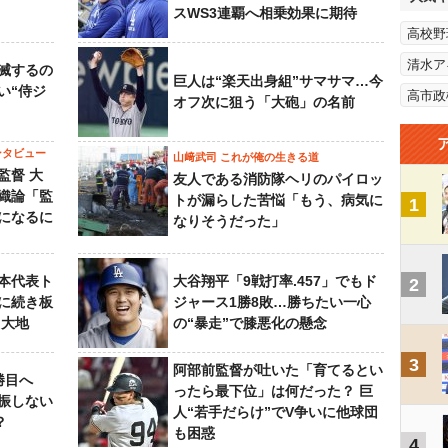
スWS3連覇へ相乗効果に期待
高校野
清水ア
滅するの
巨人は“楽天出身組”サマサマ…今
い“侍ジ
高市政
オフ次に狙う「大砲」の名前
ンタビュー
山﨑武司 これが俺の生きる道
監督 大
友人である消防隊ヘリのパイロッ
織論「監
トが漏らした苦悩「もう、病気に
1
になるに
なりそうだった」
本代表ト
大谷翔平「9戦打率.457」でもド
2
に続き板
ジャース1勝8敗…勝ちたい一心
田大地
の“暴走”で膝悪化の懸念
3
阿部前監督が吐いた「育てるとい
勝目へ
ったら最下位」は何だった？ 巨
振しない
人“若手だらけ”でV争いに他球団
？
も困惑
4