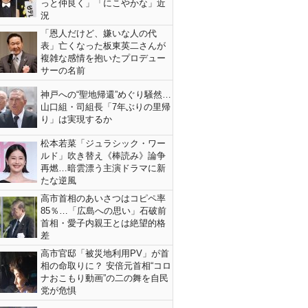
っと仲良く」「にこやかな」近
況
「恩人だけど、嫌いな人の代
表」亡くなった板東英二さんが
複雑な感情を抱いたプロデュー
サーの名前
神戸への“聖地帰還”めぐり騒然…
山口組・司組長「7年ぶりの里帰
り」は実現するか
松本若菜「ジュラシック・ワー
ルド」吹き替え《棒読み》論争
再燃…暗雲漂う主演ドラマに新
たな逆風
高市首相のあいさつはコピペ率
85％…「広島への思い」石破前
首相・愛子内親王とは絶望的格
差
高市官邸「被災地利用PV」が首
相の命取りに？ 安倍元首相“コロ
ナおこもり動画”の二の舞を自民
党が危惧