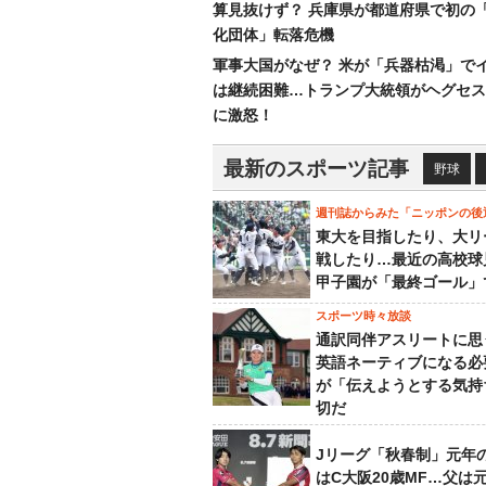
算見抜けず？ 兵庫県が都道府県で初の
化団体」転落危機
軍事大国がなぜ？ 米が「兵器枯渇」で
は継続困難…トランプ大統領がヘグセス
に激怒！
最新のスポーツ記事
野球
週刊誌からみた「ニッポンの後
東大を目指したり、大リ
戦したり…最近の高校球
甲子園が「最終ゴール」
スポーツ時々放談
通訳同伴アスリートに思
英語ネーティブになる必
が「伝えようとする気持
切だ
Jリーグ「秋春制」元年
はC大阪20歳MF…父は