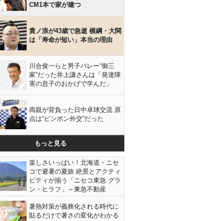
CM1本で家が建つ
貴ノ浪が43歳で急逝 横綱・大関
は「寿命が短い」本当の理由
川合俊一らと男子バレー“御三
家”だった井上謙さんは「発達障
害の息子のおかげで学んだ」
両親が背負った日中卓球交流 原
点は“ピンポン外交”だった
もっと見る
楽しさいっぱい！北海道・ニセ
コで避暑の夏旅 絶景とアクティ
ビティが揃う「ニセコ東急 グラ
ン・ヒラフ」～東急不動産
暑熱対策が義務化される時代に
貼るだけで暑さの変化がわかる