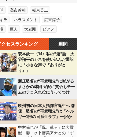
球
高市首相
板東英二
キラ
ハラスメント
広末涼子
権
巨人
大岩剛
ピアノ
アクセスランキング
週間
萩本欽一〈34〉私の“運”論 大
谷翔平のカネを使い込んだ通訳
に「小さな声で『ありがと
う』」
新庄監督の“再就職先”に挙がる
まさかの球団 采配に賛否もチー
ムのテコ入れ役にうってつけ
欧州初の日本人指揮官誕生へ 森
保一監督の“再就職先”は「ベル
ギー1部の日系クラブ」一択か
中村倫也が「風、薫る」に大貢
献…妻・水卜麻美アナとの「ず