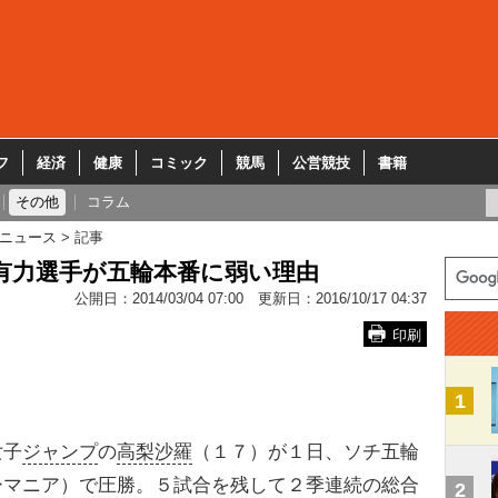
フ
経済
健康
コミック
競馬
公営競技
書籍
その他
コラム
ニュース
記事
有力選手が五輪本番に弱い理由
公開日：
2014/03/04 07:00
更新日：
2016/10/17 04:37
印刷
1
女子
ジャンプ
の
高梨沙羅
（１７）が１日、ソチ五輪
ーマニア）で圧勝。５試合を残して２季連続の総合
2