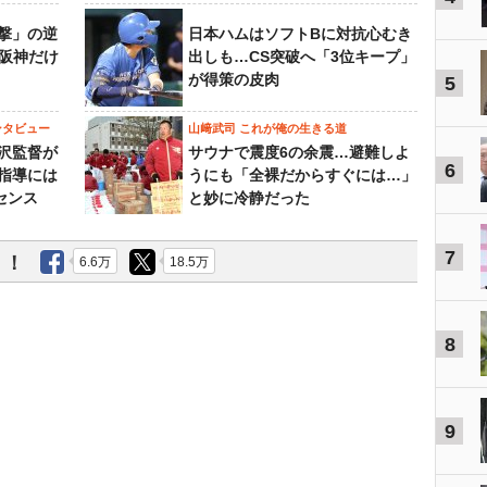
撃」の逆
日本ハムはソフトBに対抗心むき
“阪神だけ
出しも…CS突破へ「3位キープ」
が得策の皮肉
5
ンタビュー
山﨑武司 これが俺の生きる道
沢監督が
サウナで震度6の余震…避難しよ
6
指導には
うにも「全裸だからすぐには…」
センス
と妙に冷静だった
7
う！
6.6万
18.5万
8
9