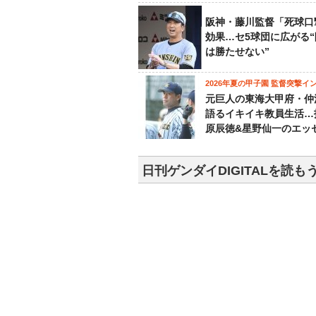
阪神・藤川監督「死球口
効果…セ5球団に広がる
は勝たせない”
2026年夏の甲子園 監督突撃イ
元巨人の東海大甲府・仲
語るイキイキ教員生活…
原辰徳&星野仙一のエッ
日刊ゲンダイDIGITALを読も