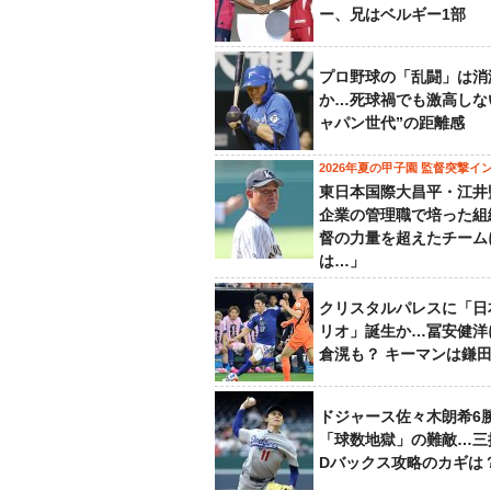
ー、兄はベルギー1部
プロ野球の「乱闘」は消
か…死球禍でも激高しな
ャパン世代”の距離感
2026年夏の甲子園 監督突撃イ
東日本国際大昌平・江井
企業の管理職で培った組
督の力量を超えたチーム
は…」
クリスタルパレスに「日
リオ」誕生か…冨安健洋
倉滉も？ キーマンは鎌
ドジャース佐々木朗希6
「球数地獄」の難敵…三
Dバックス攻略のカギは