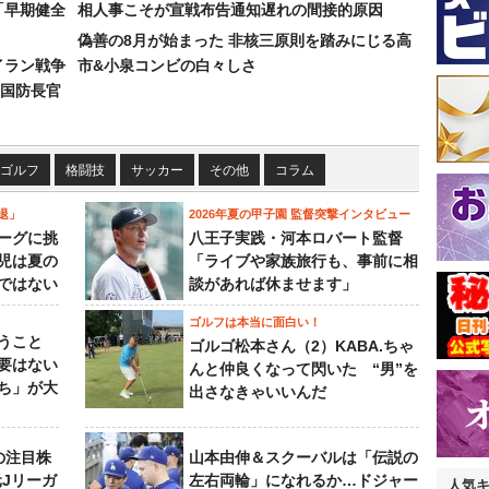
「早期健全
相人事こそが宣戦布告通知遅れの間接的原因
偽善の8月が始まった 非核三原則を踏みにじる高
イラン戦争
市&小泉コンビの白々しさ
国防長官
ゴルフ
格闘技
サッカー
その他
コラム
退」
2026年夏の甲子園 監督突撃インタビュー
ーグに挑
八王子実践・河本ロバート監督
児は夏の
「ライブや家族旅行も、事前に相
ではない
談があれば休ませます」
ゴルフは本当に面白い！
うこと
ゴルゴ松本さん（2）KABA.ちゃ
要はない
んと仲良くなって閃いた “男”を
ち」が大
出さなきゃいいんだ
の注目株
山本由伸＆スクーバルは「伝説の
元Jリーガ
左右両輪」になれるか…ドジャー
人気