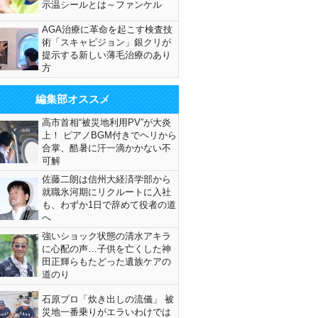
示温シールとは～ファンケル
AGA治療に革命を起こす検査技
術「スキャビジョン」銀クリが
提示する新しい薄毛治療のあり
方
編集部オススメ
高市首相“被災地利用PV”が大炎
上！ ピアノBGM付きでヘリから
合掌、酷暑に汗一滴かかない不
可解
佐藤二朗は信州大経済学部から
就職氷河期にリクルートに入社
も、わずか1日で辞めて役者の道
へ
強いショック状態の清水アキラ
に心配の声…子供を亡くした神
田正輝らもたどった遺族ケアの
道のり
石原プロ「炊き出しの流儀」 被
災地一番乗りがエラいわけでは