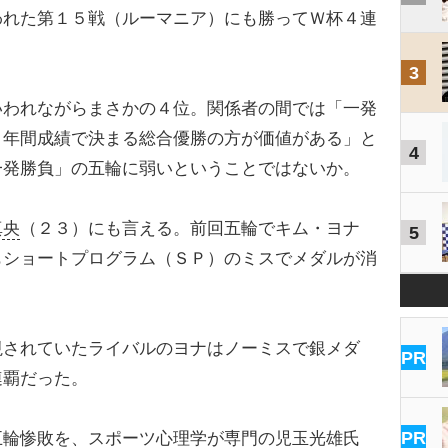
われた第１５戦（ルーマニア）にも勝ってＷ杯４連
3
われながらまさかの４位。関係者の間では「一発
、年間成績で決まる総合優勝の方が価値がある」と
4
一発勝負」の五輪に弱いということではないか。
真央
（２３）にも言える。前回五輪でキム・ヨナ
5
もショートプログラム（ＳＰ）のミスでメダルが消
されていたライバルのヨナはノーミスで銀メダ
PR
連覇だった。
PR
輪惨敗を、スポーツ心理学が専門の児玉光雄氏