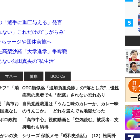
の「選手に重圧与える」発言
5
ない」これだけの“しがらみ”
輪からラージや団体実施へ
た高梨沙羅「大学進学」争奪戦
ない浅田真央の“私生活”
マネー
健康
BOOKS
フ” 「消
OTC類似薬「追加負担免除」の“落とし穴”…慢性
疾患の患者でも「配慮」されない恐れあり
長「高市お
自民党総裁選は「うんこ味のカレーか、カレー味
国境なし
のうんこか」 どれを選んでも地獄だった
なボロ政権
「高市中心」視察動画と「空気読む」被災者…支
持離れも納得
まがいの決
シリーズ 保阪メモ「昭和史余話」（12）松岡外