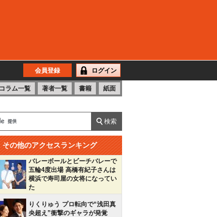
会員登録
ログイン
コラム一覧
著者一覧
書籍
紙面
その他のアクセスランキング
バレーボールとビーチバレーで
五輪4度出場 高橋有紀子さんは
横浜で寿司屋の女将になってい
た
りくりゅう プロ転向で“浅田真
央超え”衝撃のギャラが発覚