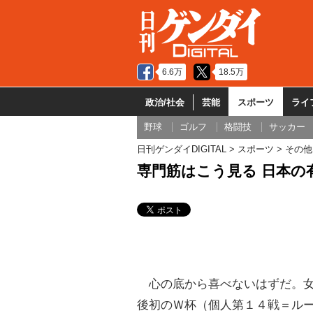
6.6万
18.5万
政治/社会
芸能
スポーツ
ライ
野球
ゴルフ
格闘技
サッカー
日刊ゲンダイDIGITAL
スポーツ
その他
専門筋はこう見る 日本の
心の底から喜べないはずだ。
後初のＷ杯（個人第１４戦＝ル