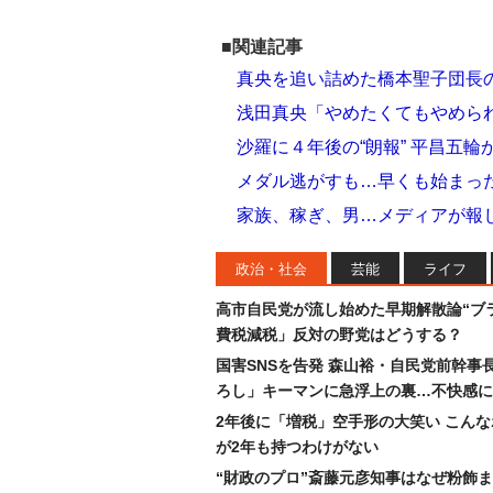
■関連記事
真央を追い詰めた橋本聖子団長
浅田真央「やめたくてもやめられ
沙羅に４年後の“朗報” 平昌五
メダル逃がすも…早くも始まっ
家族、稼ぎ、男…メディアが報じ
政治・社会
芸能
ライフ
高市自民党が流し始めた早期解散論“ブラ
費税減税」反対の野党はどうする？
国害SNSを告発 森山裕・自民党前幹事
ろし」キーマンに急浮上の裏…不快感に
2年後に「増税」空手形の大笑い こん
が2年も持つわけがない
“財政のプロ”斎藤元彦知事はなぜ粉飾