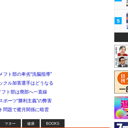
5
メフト部の卑劣“洗脳指導”
タックル加害選手はどうなる
アメフト部は廃部へ一直線
スポーツ“勝利主義”の弊害
フト問題で蜜月関係に暗雲
マネー
健康
BOOKS