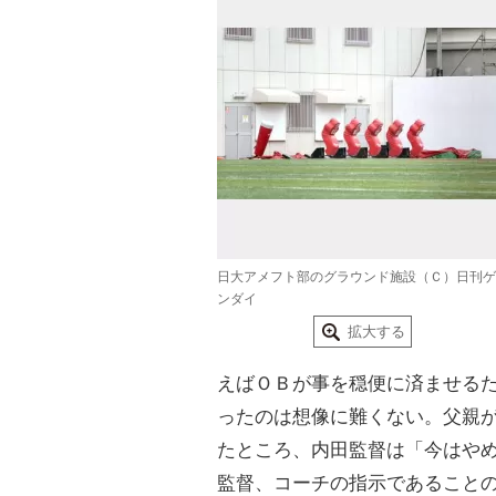
日大アメフト部のグラウンド施設（Ｃ）日刊ゲ
ンダイ
拡大する
えばＯＢが事を穏便に済ませる
ったのは想像に難くない。父親
たところ、内田監督は「今はや
監督、コーチの指示であること