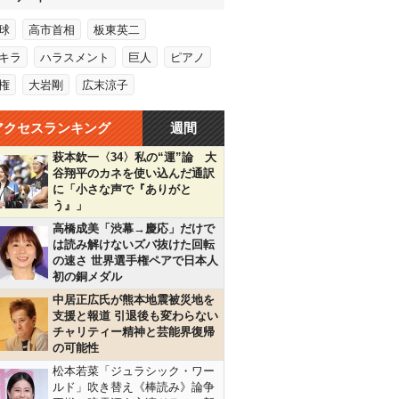
球
高市首相
板東英二
キラ
ハラスメント
巨人
ピアノ
権
大岩剛
広末涼子
アクセスランキング
週間
萩本欽一〈34〉私の“運”論 大
谷翔平のカネを使い込んだ通訳
に「小さな声で『ありがと
う』」
高橋成美「渋幕→慶応」だけで
は読み解けないズバ抜けた回転
の速さ 世界選手権ペアで日本人
初の銅メダル
中居正広氏が熊本地震被災地を
支援と報道 引退後も変わらない
チャリティー精神と芸能界復帰
の可能性
松本若菜「ジュラシック・ワー
ルド」吹き替え《棒読み》論争