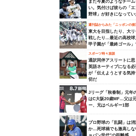
また今夏のようなチーム
い。気付けば彼らの「エ
野球」が好きになってい
週刊誌からみた「ニッポンの後
東大を目指したり、大リ
戦したり…最近の高校球
甲子園が「最終ゴール」
スポーツ時々放談
通訳同伴アスリートに思
英語ネーティブになる必
が「伝えようとする気持
切だ
Jリーグ「秋春制」元年
はC大阪20歳MF…父は
ー、兄はベルギー1部
プロ野球の「乱闘」は消
か…死球禍でも激高しな
ャパン世代”の距離感