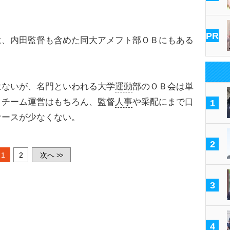
PR
、内田監督も含めた同大アメフト部ＯＢにもある
ないが、名門といわれる大学
運動
部のＯＢ会は単
、チーム運営はもちろん、監督
人事
や采配にまで口
1
ケースが少なくない。
2
1
2
次へ
>>
3
4