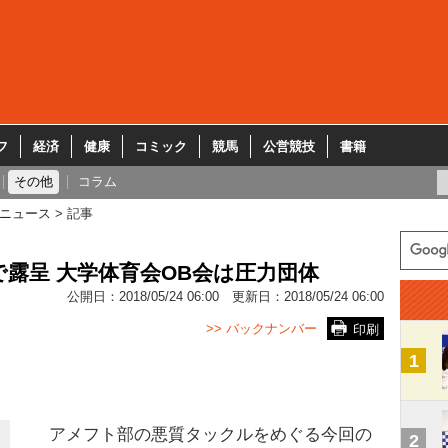
フ
経済
健康
コミック
競馬
公営競技
書籍
その他
コラム
ニュース
記事
露呈 大学体育会OB会は圧力団体
公開日：
2018/05/24 06:00
更新日：
2018/05/24 06:00
>> バックナンバー
印刷
1
アメフト部の悪質タックルをめぐる今回の
2