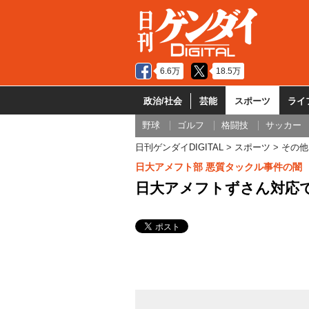
6.6万
18.5万
政治/社会
芸能
スポーツ
ライ
野球
ゴルフ
格闘技
サッカー
日刊ゲンダイDIGITAL
スポーツ
その他
日大アメフト部 悪質タックル事件の闇
日大アメフトずさん対応で