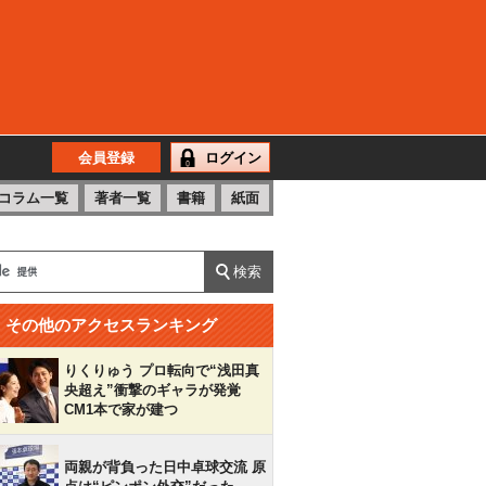
会員登録
ログイン
コラム一覧
著者一覧
書籍
紙面
その他のアクセスランキング
りくりゅう プロ転向で“浅田真
央超え”衝撃のギャラが発覚
CM1本で家が建つ
両親が背負った日中卓球交流 原