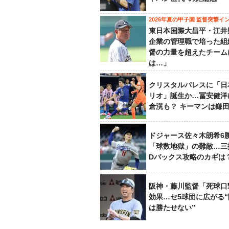
2026年夏の甲子園 監督突撃イ
東日本国際大昌平・江井
企業の管理職で培った組
督の力量を超えたチーム
は…」
クリスタルパレスに「日
リオ」誕生か…冨安健洋
倉滉も？ キーマンは鎌
ドジャース佐々木朗希6
「球数地獄」の難敵…三
Dバックス攻略のカギは
阪神・藤川監督「死球口
効果…セ5球団に広がる
は勝たせない”