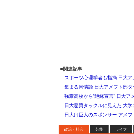
■関連記事
スポーツ心理学者も指摘 日大ア
集まる同情論 日大アメフト部
強豪高校から“絶縁宣言” 日大
日大悪質タックルに見えた 大学
日大は巨人のスポンサー アメ
政治・社会
芸能
ライフ