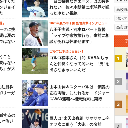
を作りた
「自己犠牲なきエース」は支持さ
ンジョイ
れない 佐々木朗希に米球界が送
高校野
た
った冷たい視線
清水ア
退」
2026年夏の甲子園 監督突撃インタビュー
高市政
ーグに挑
八王子実践・河本ロバート監督
児は夏の
「ライブや家族旅行も、事前に相
ではない
談があれば休ませます」
ゴルフは本当に面白い！
うこと
ゴルゴ松本さん（2）KABA.ちゃ
1
要はない
んと仲良くなって閃いた “男”を
ち」が大
出さなきゃいいんだ
2
の注目株
山本由伸＆スクーバルは「伝説の
元Jリーガ
左右両輪」になれるか…ドジャー
スWS3連覇へ相乗効果に期待
3
滅するの
巨人は“楽天出身組”サマサマ…今
い“侍ジ
オフ次に狙う「大砲」の名前
4