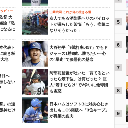
ンタビュー
山﨑武司 これが俺の生きる道
監督 大
友人である消防隊ヘリのパイロッ
5
織論「監
トが漏らした苦悩「もう、病気に
になるに
なりそうだった」
6
本代表ト
大谷翔平「9戦打率.457」でもド
に続き板
ジャース1勝8敗…勝ちたい一心
田大地
の“暴走”で膝悪化の懸念
7
阿部前監督が吐いた「育てるとい
勝目へ
ったら最下位」は何だった？ 巨
振しない
人“若手だらけ”でV争いに他球団
？
8
も困惑
撃」の逆
日本ハムはソフトBに対抗心むき
“阪神だけ
出しも…CS突破へ「3位キープ」
9
が得策の皮肉