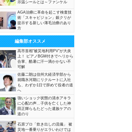
示温シールとは～ファンケル
AGA治療に革命を起こす検査技
術「スキャビジョン」銀クリが
提示する新しい薄毛治療のあり
方
編集部オススメ
高市首相“被災地利用PV”が大炎
上！ ピアノBGM付きでヘリから
合掌、酷暑に汗一滴かかない不
可解
佐藤二朗は信州大経済学部から
就職氷河期にリクルートに入社
も、わずか1日で辞めて役者の道
へ
強いショック状態の清水アキラ
に心配の声…子供を亡くした神
田正輝らもたどった遺族ケアの
道のり
石原プロ「炊き出しの流儀」 被
災地一番乗りがエラいわけでは