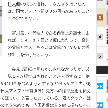
日大
側の対応の遅れ、ずさんさを招いたの
は、同大アメフト部ＯＢの関与があったこと
3
も否定できない。
宮川選手の代理人である西畠正弁護士によ
4
れば、１４、１７日と２度にわたって、宮川
の父親と本人、あるいは父親だけがＯＢの呼
び出しを受けたという。
5
会見で詳細は明らかにされなかったが、父
親１人が呼び出されたことから察するに、例
ために因果を含めようとするなど何らかの圧力があ
PR
が日大アメフト部首脳陣に先方への謝罪意思を伝え
めてほしい」と言ったとしている。殺人タックルは
の公表を求めても、内田監督は首を縦に振らなかっ
PR