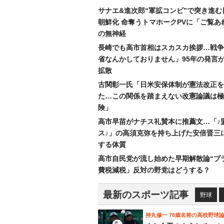
サナエ&進次郎“軍拡コンビ”で突き進む
朝鮮化 命奪うトマホークPVに「ご覧あ
の無神経
長崎でも高市首相はスカスカ挨拶…戦争
省なんかしておりません」95年の発言が
拡散
古関彰一氏「日米安保体制が憲法改正を
た…この関係を踏まえない改憲論議は極
険」
高市早苗がナチス礼賛本に推薦文…「♪
ス♪」の高須克弥を持ち上げた安倍晋三
する体質
高市自民党が流し始めた早期解散論“ブラ
費税減税」反対の野党はどうする？
最新のスポーツ記事
野球
持丸修一 78歳名将の高校野球