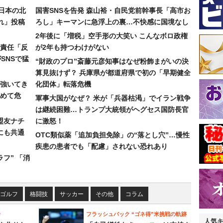
日本の北
国害SNSを告発 森山裕・自民党前幹事長「高市お
れ」投稿
ろし」キーマンに急浮上の裏…不快感に国境なし
2年後に「増税」空手形の大笑い こんなボロ政権
責任「反
が2年も持つわけがない
SNSで猛
“財政のプロ”斎藤元彦知事はなぜ粉飾まがいの決
算見抜けず？ 兵庫県が都道府県で初の「早期健全
強いてき
化団体」転落危機
めて危
軍事大国がなぜ？ 米が「兵器枯渇」でイラン戦争
は継続困難…トランプ大統領がヘグセス国防長官
盟友ナチ
に激怒！
にも共通
OTC類似薬「追加負担免除」の“落とし穴”…慢性
疾患の患者でも「配慮」されない恐れあり
フ” 「消
ゴルフ
格闘技
サッカー
その他
コラム
論
フラッシュバック “ゴネ得”米挑戦の軌跡
人気