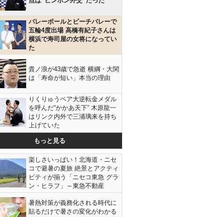
点は“ピンポン外交”だった
バレーボールとビーチバレーで
五輪4度出場 高橋有紀子さんは
横浜で寿司屋の女将になってい
た
貴ノ浪が43歳で急逝 横綱・大関
は「寿命が短い」本当の理由
りくりゅうペア大逆転金メダル
を呼んだ“かかあ天下” 木原龍一
はリンク内外で三浦璃来を持ち
上げていた
もっと見る
楽しさいっぱい！北海道・ニセ
コで避暑の夏旅 絶景とアクティ
ビティが揃う「ニセコ東急 グラ
ン・ヒラフ」～東急不動産
暑熱対策が義務化される時代に
貼るだけで暑さの変化がわかる