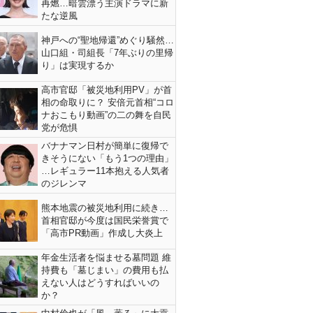
再燃…暗雲漂う主演ドラマに新
たな逆風
神戸への“聖地帰還”めぐり騒然…
山口組・司組長「7年ぶりの里帰
り」は実現するか
高市官邸「被災地利用PV」が首
相の命取りに？ 安倍元首相“コロ
ナおこもり動画”の二の舞を自民
党が危惧
バナナマン日村が簡単に復帰で
きそうにない「もう1つの理由」
…レギュラー11本抱える人気者
のジレンマ
熊本地震の被災地利用に続き…
首相官邸が今度は国民栄誉賞で
「高市PR動画」作成し大炎上
年金生活者を悩ませる墓問題 維
持費も「墓じまい」の費用も払
えない人はどうすればいいの
か？