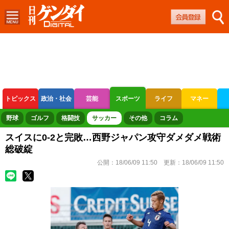
トピックス
政治・社会
芸能
スポーツ
ライフ
マネー
ボートレース
競輪
オートレース
野球
ゴルフ
格闘技
サッカー
その他
コラム
スイスに0-2と完敗…西野ジャパン攻守ダメダメ戦術
総破綻
公開：
18/06/09 11:50
更新：
18/06/09 11:50