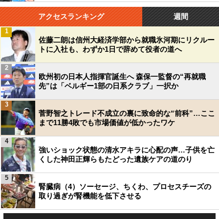
アクセスランキング
週間
1
佐藤二朗は信州大経済学部から就職氷河期にリクルー
トに入社も、わずか1日で辞めて役者の道へ
2
欧州初の日本人指揮官誕生へ 森保一監督の“再就職
先”は「ベルギー1部の日系クラブ」一択か
3
菅野智之トレード不成立の裏に致命的な“前科”…ここ
まで11勝4敗でも市場価値が低かったワケ
4
強いショック状態の清水アキラに心配の声…子供を亡
くした神田正輝らもたどった遺族ケアの道のり
5
腎臓病（4）ソーセージ、ちくわ、プロセスチーズの
取り過ぎが腎機能を低下させる