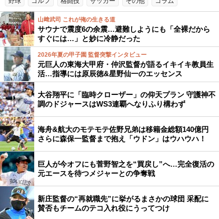
野球
ゴルフ
格闘技
サッカー
その他
コラム
山﨑武司 これが俺の生きる道
サウナで震度6の余震…避難しようにも「全裸だから
すぐには…」と妙に冷静だった
2026年夏の甲子園 監督突撃インタビュー
元巨人の東海大甲府・仲沢監督が語るイキイキ教員生
活…指導には原辰徳&星野仙一のエッセンス
大谷翔平に「臨時クローザー」の仰天プラン 守護神不
調のドジャースはWS3連覇へなりふり構わず
海舟&航大のモテモテ佐野兄弟は移籍金総額140億円
さらに森保一監督まで抱え「ウドン」はウハウハ！
巨人が今オフにも菅野智之を“買戻し”へ…完全復活の
元エースを待つメジャーとの争奪戦
新庄監督の“再就職先”に挙がるまさかの球団 采配に
賛否もチームのテコ入れ役にうってつけ