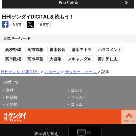
もっとみる
日刊ゲンダイDIGITALを読もう！
6.6万
18.5万
人気キーワード
高校野球
高市首相
青木歌音
清水アキラ
ハラスメント
高市政権
高市早苗
大岩剛
スキャンダル
黄川田仁志
日刊ゲンダイDIGITAL
スポーツ
サッカーニュース
記事
スポーツ
野球
ゴルフ
格闘技
サッカー
その他
コラム
表示切り替え