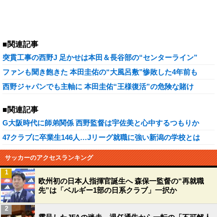
■関連記事
突貫工事の西野J 足かせは本田＆長谷部の“センターライン”
ファンも聞き飽きた 本田圭佑の“大風呂敷”惨敗した4年前も
西野ジャパンでも主軸に 本田圭佑“王様復活”の危険な賭け
■関連記事
G大阪時代に師弟関係 西野監督は宇佐美と心中するつもりか
47クラブに卒業生146人…Jリーグ就職に強い新潟の学校とは
サッカーのアクセスランキング
1
欧州初の日本人指揮官誕生へ 森保一監督の“再就職
先”は「ベルギー1部の日系クラブ」一択か
2