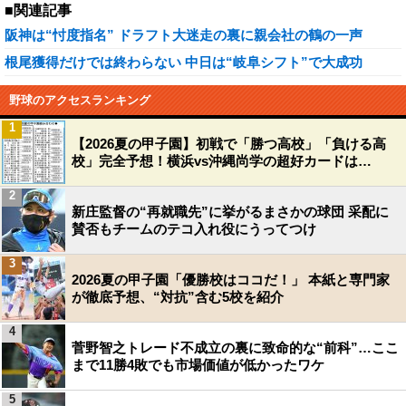
■関連記事
阪神は“忖度指名” ドラフト大迷走の裏に親会社の鶴の一声
根尾獲得だけでは終わらない 中日は“岐阜シフト”で大成功
野球のアクセスランキング
1
【2026夏の甲子園】初戦で「勝つ高校」「負ける高
校」完全予想！横浜vs沖縄尚学の超好カードは…
2
新庄監督の“再就職先”に挙がるまさかの球団 采配に
賛否もチームのテコ入れ役にうってつけ
3
2026夏の甲子園「優勝校はココだ！」 本紙と専門家
が徹底予想、“対抗”含む5校を紹介
4
菅野智之トレード不成立の裏に致命的な“前科”…ここ
まで11勝4敗でも市場価値が低かったワケ
5