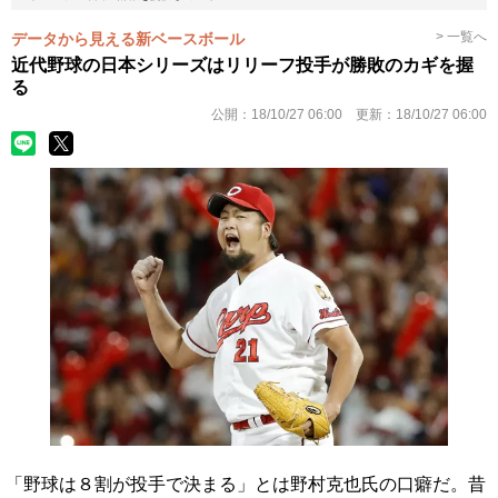
> 一覧へ
データから見える新ベースボール
近代野球の日本シリーズはリリーフ投手が勝敗のカギを握
る
公開：
18/10/27 06:00
更新：
18/10/27 06:00
「野球は８割が投手で決まる」とは野村克也氏の口癖だ。昔