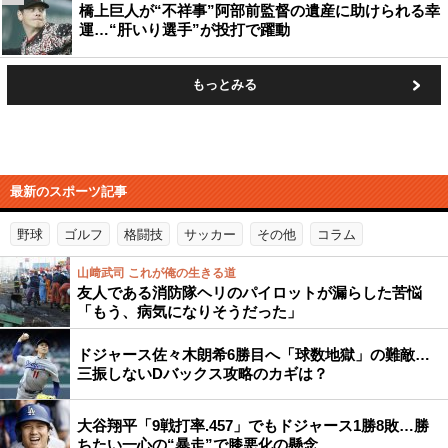
橋上巨人が“不祥事”阿部前監督の遺産に助けられる幸
運…“肝いり選手”が投打で躍動
もっとみる
最新のスポーツ記事
野球
ゴルフ
格闘技
サッカー
その他
コラム
山﨑武司 これが俺の生きる道
友人である消防隊ヘリのパイロットが漏らした苦悩
「もう、病気になりそうだった」
ドジャース佐々木朗希6勝目へ「球数地獄」の難敵…
三振しないDバックス攻略のカギは？
大谷翔平「9戦打率.457」でもドジャース1勝8敗…勝
ちたい一心の“暴走”で膝悪化の懸念