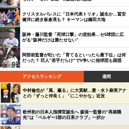
クリスタルパレスに「日本代表トリオ」誕生か…冨安
健洋に続き板倉滉も？ キーマンは鎌田大地
阪神・藤川監督「死球口撃」の逆効果…セ5球団に広
がる“阪神だけは勝たせない”
阿部前監督が吐いた「育てるといったら最下位」は何
だった？ 巨人“若手だらけ”でV争いに他球団も困惑
アクセスランキング
週間
1
中村倫也が「風、薫る」に大貢献…妻・水卜麻美アナ
との「ずっと仲良く」「にこやかな」近況
2
欧州初の日本人指揮官誕生へ 森保一監督の“再就職
先”は「ベルギー1部の日系クラブ」一択か
3