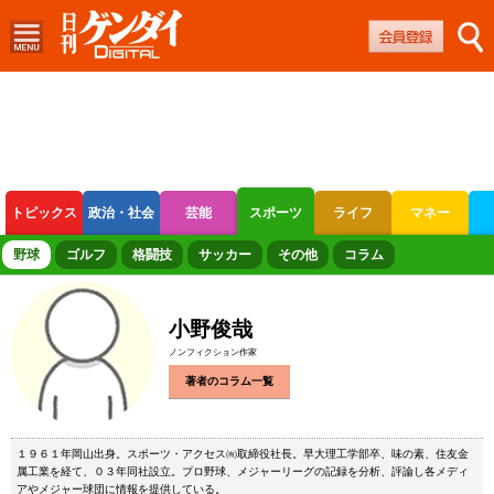
トピックス
政治・社会
芸能
スポーツ
ライフ
マネー
ボートレース
競輪
オートレース
野球
ゴルフ
格闘技
サッカー
その他
コラム
小野俊哉
ノンフィクション作家
著者のコラム一覧
１９６１年岡山出身。スポーツ・アクセス㈲取締役社長。早大理工学部卒、味の素、住友金
属工業を経て、０３年同社設立。プロ野球、メジャーリーグの記録を分析、評論し各メディ
アやメジャー球団に情報を提供している。