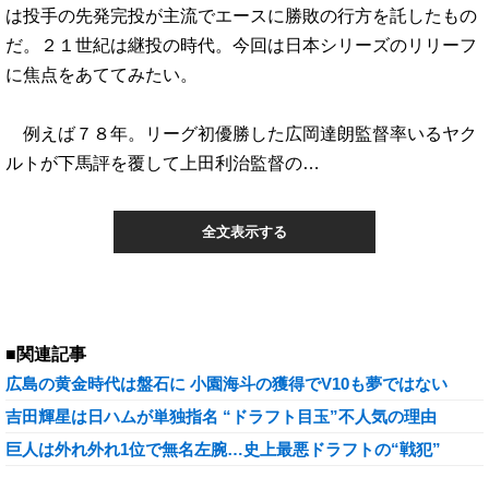
は投手の先発完投が主流でエースに勝敗の行方を託したもの
だ。２１世紀は継投の時代。今回は日本シリーズのリリーフ
に焦点をあててみたい。
例えば７８年。リーグ初優勝した広岡達朗監督率いるヤク
ルトが下馬評を覆して上田利治監督の…
全文表示する
■関連記事
広島の黄金時代は盤石に 小園海斗の獲得でV10も夢ではない
吉田輝星は日ハムが単独指名 “ドラフト目玉”不人気の理由
巨人は外れ外れ1位で無名左腕…史上最悪ドラフトの“戦犯”