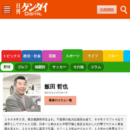
トピックス
政治・社会
芸能
スポーツ
ライフ
マネー
ボートレース
競輪
オートレース
野球
ゴルフ
格闘技
サッカー
その他
コラム
飯田 哲也
元ヤクルトスワローズ
著者のコラム一覧
１９６８年５月、東京都調布市生まれ。千葉県の拓大紅陵高を経て、８６年ドラフト４位で
捕手としてヤクルト入団。日本一と称された中堅守備と俊足を生かした打撃でヤクルト黄金
期を支えた。２００６年に楽天で引退。０７～１３年はヤクルトで、１５年から昨季までソ