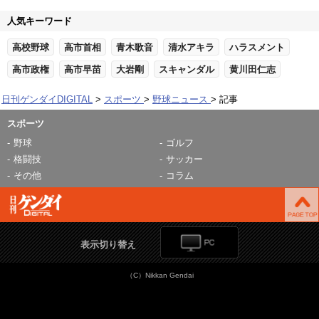
人気キーワード
高校野球
高市首相
青木歌音
清水アキラ
ハラスメント
高市政権
高市早苗
大岩剛
スキャンダル
黄川田仁志
日刊ゲンダイDIGITAL
スポーツ
野球ニュース
記事
スポーツ
野球
ゴルフ
格闘技
サッカー
その他
コラム
表示切り替え
（C）Nikkan Gendai