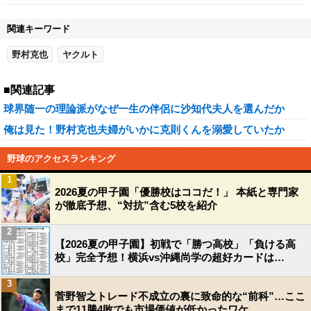
関連キーワード
野村克也
ヤクルト
■関連記事
球界随一の理論派がなぜ一生の伴侶に沙知代夫人を選んだか
俺は見た！野村克也夫婦がいかに克則くんを溺愛していたか
野球のアクセスランキング
1
2026夏の甲子園「優勝校はココだ！」 本紙と専門家
が徹底予想、“対抗”含む5校を紹介
2
【2026夏の甲子園】初戦で「勝つ高校」「負ける高
校」完全予想！横浜vs沖縄尚学の超好カードは…
3
菅野智之トレード不成立の裏に致命的な“前科”…ここ
まで11勝4敗でも市場価値が低かったワケ