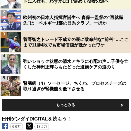
トに入社も、わずか1日で辞めて役者の道へ
2
欧州初の日本人指揮官誕生へ 森保一監督の“再就職
先”は「ベルギー1部の日系クラブ」一択か
3
菅野智之トレード不成立の裏に致命的な“前科”…ここ
まで11勝4敗でも市場価値が低かったワケ
4
強いショック状態の清水アキラに心配の声…子供を亡
くした神田正輝らもたどった遺族ケアの道のり
5
腎臓病（4）ソーセージ、ちくわ、プロセスチーズの
取り過ぎが腎機能を低下させる
もっとみる
日刊ゲンダイDIGITALを読もう！
6.6万
18.5万