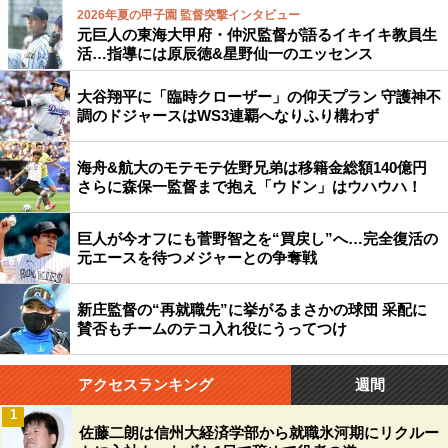
2026年夏の甲子園 監督突撃インタビュー
元巨人の東海大甲府・仲沢監督が語るイキイキ教員生
活…指導には原辰徳&星野仙一のエッセンス
大谷翔平に「臨時クローザー」の仰天プラン 守護神不
調のドジャースはWS3連覇へなりふり構わず
海舟&航大のモテモテ佐野兄弟は移籍金総額140億円
さらに森保一監督まで抱え「ウドン」はウハウハ！
巨人が今オフにも菅野智之を“買戻し”へ…完全復活の
元エースを待つメジャーとの争奪戦
新庄監督の“再就職先”に挙がるまさかの球団 采配に
賛否もチームのテコ入れ役にうってつけ
アクセスランキング
週間
1
佐藤二朗は信州大経済学部から就職氷河期にリクルー