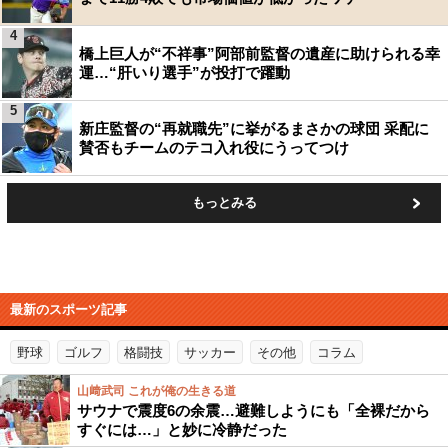
4
橋上巨人が“不祥事”阿部前監督の遺産に助けられる幸
運…“肝いり選手”が投打で躍動
5
新庄監督の“再就職先”に挙がるまさかの球団 采配に
賛否もチームのテコ入れ役にうってつけ
もっとみる
最新のスポーツ記事
野球
ゴルフ
格闘技
サッカー
その他
コラム
山﨑武司 これが俺の生きる道
サウナで震度6の余震…避難しようにも「全裸だから
すぐには…」と妙に冷静だった