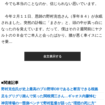
今でも本当のことなのか、信じられない思いでいます。
今年２月１１日、恩師の野村克也さん（享年８４）が永眠
されました。突然の訃報に「まさか」と、頭の中が真っ白に
なったのを覚えています。だって、僕はその２週間前にヤク
ルトのＯＢ会でご本人と会ったばかり。腰が悪く車イスにこ
そ乗…
全文表示する
■関連記事
野村克也氏が史上最高のプロ野球OBであると断言できる根拠
足をグリグリ踏んで笑った関根潤三さん…ギャオス内藤悼む
神宮球場の一塁側ベンチで野村監督が語った“理想の死に方”