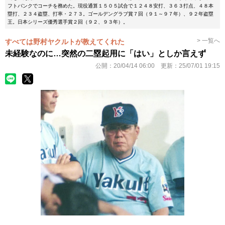
フトバンクでコーチを務めた。現役通算１５０５試合で１２４８安打、３６３打点、４８本
塁打、２３４盗塁、打率・２７３。ゴールデングラブ賞７回（９１～９７年）、９２年盗塁
王。日本シリーズ優秀選手賞２回（９２、９３年）。
> 一覧へ
すべては野村ヤクルトが教えてくれた
未経験なのに…突然の二塁起用に「はい」としか言えず
公開：
20/04/14 06:00
更新：
25/07/01 19:15