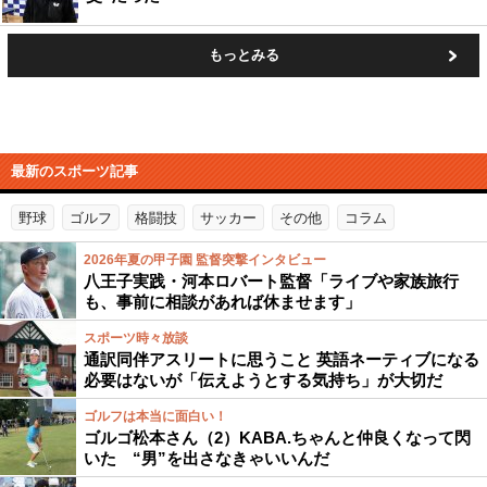
もっとみる
最新のスポーツ記事
野球
ゴルフ
格闘技
サッカー
その他
コラム
2026年夏の甲子園 監督突撃インタビュー
八王子実践・河本ロバート監督「ライブや家族旅行
も、事前に相談があれば休ませます」
スポーツ時々放談
通訳同伴アスリートに思うこと 英語ネーティブになる
必要はないが「伝えようとする気持ち」が大切だ
ゴルフは本当に面白い！
ゴルゴ松本さん（2）KABA.ちゃんと仲良くなって閃
いた “男”を出さなきゃいいんだ