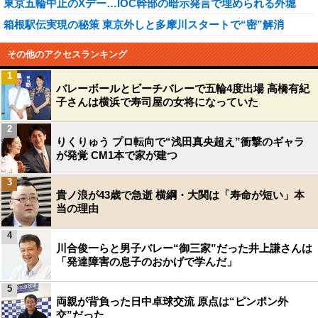
東京五輪中止のXデー…IOC幹部の暗示発言で埋められる外堀
箱根駅伝実現の秘策 東京外しと多摩川スタートで“密”解消
その他のアクセスランキング
1
バレーボールとビーチバレーで五輪4度出場 高橋有紀
子さんは横浜で寿司屋の女将になっていた
2
りくりゅう プロ転向で“浅田真央超え”衝撃のギャラ
が発覚 CM1本で家が建つ
3
貴ノ浪が43歳で急逝 横綱・大関は「寿命が短い」本
当の理由
4
川合俊一らと男子バレー“御三家”だった井上謙さんは
「発達障害の息子のおかげで学んだ」
5
両親が背負った日中卓球交流 原点は“ピンポン外
交”だった