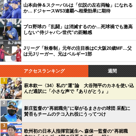
山本由伸＆スクーバルは「伝説の左右両輪」になれる
か…ドジャースWS3連覇へ相乗効果に期待
プロ野球の「乱闘」は消滅するのか…死球禍でも激高
しない“侍ジャパン世代”の距離感
Jリーグ「秋春制」元年の注目株はC大阪20歳MF…父
は元Jリーガー、兄はベルギー1部
アクセスランキング
週間
1
萩本欽一〈34〉私の“運”論 大谷翔平のカネを使い込
んだ通訳に「小さな声で『ありがとう』」
2
新庄監督の“再就職先”に挙がるまさかの球団 采配に
賛否もチームのテコ入れ役にうってつけ
3
欧州初の日本人指揮官誕生へ 森保一監督の“再就職