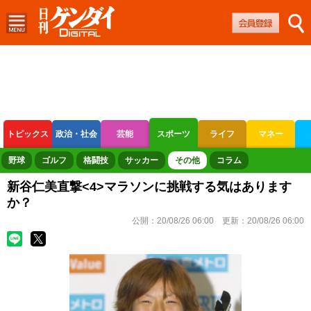
トピックス
政治・社会
芸能
スポーツ
ライフ
マネー
ボートレース
競輪
オートレース
野球
ゴルフ
格闘技
サッカー
その他
コラム
新谷仁美直撃<4>マラソンに挑戦する気はあります
か？
公開：
20/08/26 06:00
更新：
20/08/26 06:00