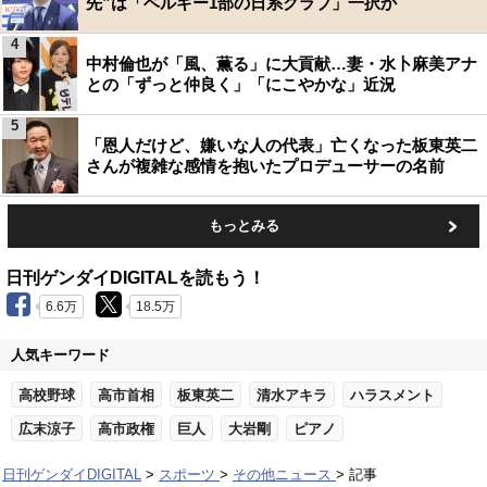
先”は「ベルギー1部の日系クラブ」一択か
4
中村倫也が「風、薫る」に大貢献…妻・水卜麻美アナ
との「ずっと仲良く」「にこやかな」近況
5
「恩人だけど、嫌いな人の代表」亡くなった板東英二
さんが複雑な感情を抱いたプロデューサーの名前
もっとみる
日刊ゲンダイDIGITALを読もう！
6.6万
18.5万
人気キーワード
高校野球
高市首相
板東英二
清水アキラ
ハラスメント
広末涼子
高市政権
巨人
大岩剛
ピアノ
日刊ゲンダイDIGITAL
スポーツ
その他ニュース
記事