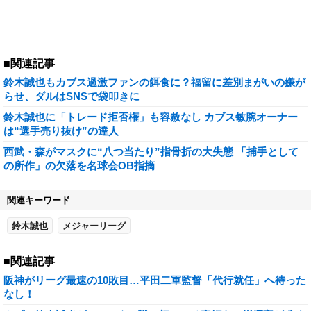
■関連記事
鈴木誠也もカブス過激ファンの餌食に？福留に差別まがいの嫌が
らせ、ダルはSNSで袋叩きに
鈴木誠也に「トレード拒否権」も容赦なし カブス敏腕オーナー
は“選手売り抜け”の達人
西武・森がマスクに“八つ当たり”指骨折の大失態 「捕手として
の所作」の欠落を名球会OB指摘
関連キーワード
鈴木誠也
メジャーリーグ
■関連記事
阪神がリーグ最速の10敗目…平田二軍監督「代行就任」へ待った
なし！