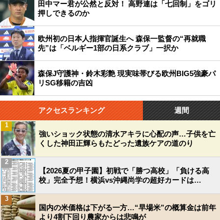
田中マー君が公然と反対！ 高野連は「七回制」をゴリ
押しできるのか
欧州初の日本人指揮官誕生へ 森保一監督の“再就職
先”は「ベルギー1部の日系クラブ」一択か
森保J守護神・鈴木彩艶 現実味帯びる欧州BIG5強豪パ
リSG移籍の吉凶
アクセスランキング
週間
1
強いショック状態の清水アキラに心配の声…子供を亡
くした神田正輝らもたどった遺族ケアの道のり
2
【2026夏の甲子園】初戦で「勝つ高校」「負ける高
校」完全予想！横浜vs沖縄尚学の超好カードは…
3
国内の米価格は下がる一方…“早場米”の概算金は前年
より4割下回り農家からは悲鳴が