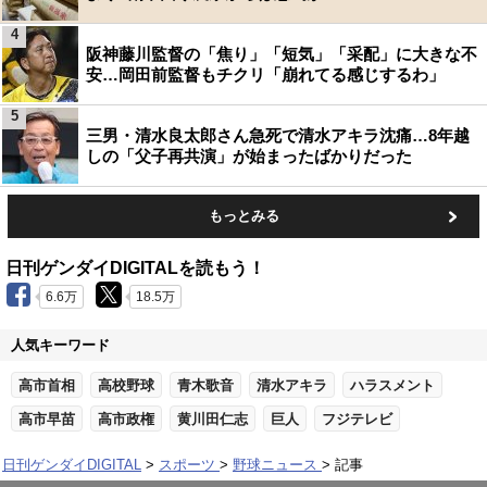
4
阪神藤川監督の「焦り」「短気」「采配」に大きな不
安…岡田前監督もチクリ「崩れてる感じするわ」
5
三男・清水良太郎さん急死で清水アキラ沈痛…8年越
しの「父子再共演」が始まったばかりだった
もっとみる
日刊ゲンダイDIGITALを読もう！
6.6万
18.5万
人気キーワード
高市首相
高校野球
青木歌音
清水アキラ
ハラスメント
高市早苗
高市政権
黄川田仁志
巨人
フジテレビ
日刊ゲンダイDIGITAL
スポーツ
野球ニュース
記事