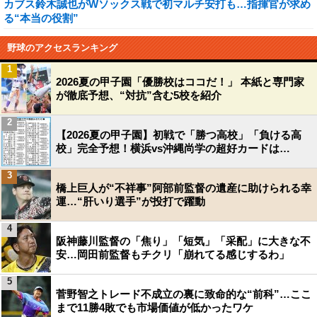
カブス鈴木誠也がWソックス戦で初マルチ安打も…指揮官が求め
る“本当の役割”
野球のアクセスランキング
1
2026夏の甲子園「優勝校はココだ！」 本紙と専門家
が徹底予想、“対抗”含む5校を紹介
2
【2026夏の甲子園】初戦で「勝つ高校」「負ける高
校」完全予想！横浜vs沖縄尚学の超好カードは…
3
橋上巨人が“不祥事”阿部前監督の遺産に助けられる幸
運…“肝いり選手”が投打で躍動
4
阪神藤川監督の「焦り」「短気」「采配」に大きな不
安…岡田前監督もチクリ「崩れてる感じするわ」
5
菅野智之トレード不成立の裏に致命的な“前科”…ここ
まで11勝4敗でも市場価値が低かったワケ