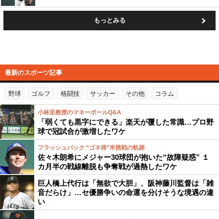
もっとみる
最新のスポーツ記事
野球
ゴルフ
格闘技
サッカー
その他
コラム
小林至教授のマネーボールQ&A
「弱くても黒字にできる」楽天が覆した常識…プロ野
球で冠試合が激増したワケ
フラッシュバック “ゴネ得”米挑戦の軌跡
佐々木朗希にメジャー30球団が抱いた“故障疑惑” １
カ月半の戦線離脱も争奪戦が過熱したワケ
巨人橋上代行は「無欲で大胆」、阪神藤川監督は「雑
音だらけ」…セ優勝争いの命運を分けそうな境遇の違
い