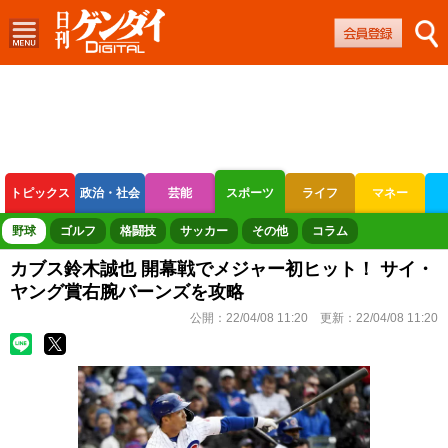
トピックス
政治・社会
芸能
スポーツ
ライフ
マネー
ボートレース
競輪
オートレース
野球
ゴルフ
格闘技
サッカー
その他
コラム
カブス鈴木誠也 開幕戦でメジャー初ヒット！ サイ・
ヤング賞右腕バーンズを攻略
公開：
22/04/08 11:20
更新：
22/04/08 11:20