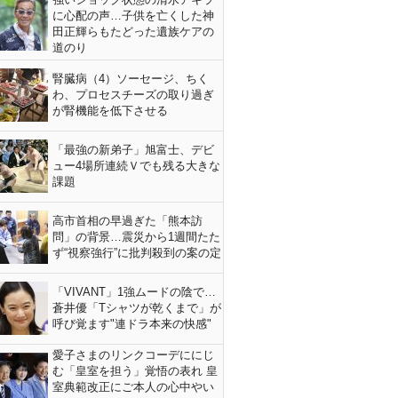
に心配の声…子供を亡くした神
田正輝らもたどった遺族ケアの
道のり
腎臓病（4）ソーセージ、ちく
わ、プロセスチーズの取り過ぎ
が腎機能を低下させる
「最強の新弟子」旭富士、デビ
ュー4場所連続Ｖでも残る大きな
課題
高市首相の早過ぎた「熊本訪
問」の背景…震災から1週間たた
ず“視察強行”に批判殺到の案の定
「VIVANT」1強ムードの陰で…
蒼井優「Tシャツが乾くまで」が
呼び覚ます"連ドラ本来の快感"
愛子さまのリンクコーデににじ
む「皇室を担う」覚悟の表れ 皇
室典範改正にご本人の心中やい