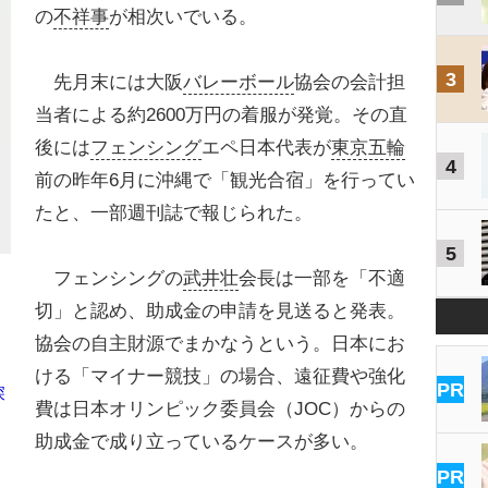
の
不祥事
が相次いでいる。
3
先月末には大阪
バレーボール
協会の会計担
当者による約2600万円の着服が発覚。その直
後には
フェンシング
エペ日本代表が
東京五輪
4
前の昨年6月に沖縄で「観光合宿」を行ってい
たと、一部週刊誌で報じられた。
5
フェンシングの
武井壮
会長は一部を「不適
切」と認め、助成金の申請を見送ると発表。
協会の自主財源でまかなうという。日本にお
」
ける「マイナー競技」の場合、遠征費や強化
PR
深
費は日本オリンピック委員会（JOC）からの
助成金で成り立っているケースが多い。
PR