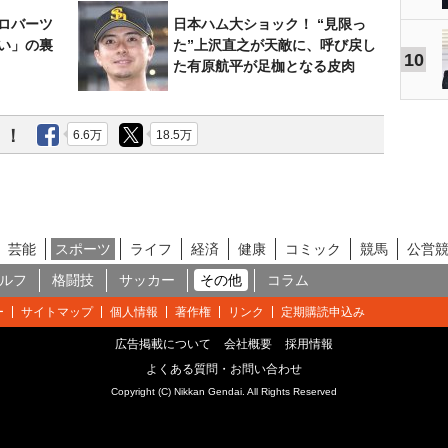
ロバーツ
日本ハム大ショック！ “見限っ
い」の裏
た”上沢直之が天敵に、呼び戻し
10
た有原航平が足枷となる皮肉
う！
6.6万
18.5万
芸能
スポーツ
ライフ
経済
健康
コミック
競馬
公営
ルフ
格闘技
サッカー
その他
コラム
ー
サイトマップ
個人情報
著作権
リンク
定期購読申込み
広告掲載について
会社概要
採用情報
よくある質問・お問い合わせ
Copyright (C) Nikkan Gendai. All Rights Reserved