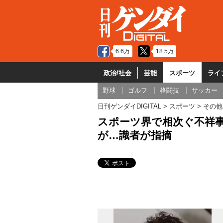
6.6万
18.5万
政治/社会
芸能
スポーツ
ライ
野球
ゴルフ
格闘技
サッカー
日刊ゲンダイDIGITAL
スポーツ
その他
スポーツ界で相次ぐ不祥
が…識者が指摘