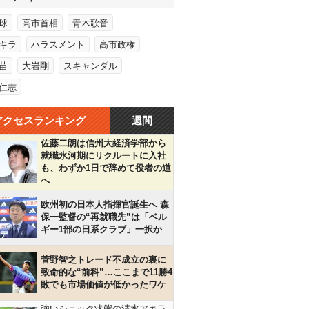
球
高市首相
青木歌音
キラ
ハラスメント
高市政権
苗
大岩剛
スキャンダル
仁志
アクセスランキング
週間
佐藤二朗は信州大経済学部から
就職氷河期にリクルートに入社
も、わずか1日で辞めて役者の道
へ
欧州初の日本人指揮官誕生へ 森
保一監督の“再就職先”は「ベル
ギー1部の日系クラブ」一択か
菅野智之トレード不成立の裏に
致命的な“前科”…ここまで11勝4
敗でも市場価値が低かったワケ
強いショック状態の清水アキラ