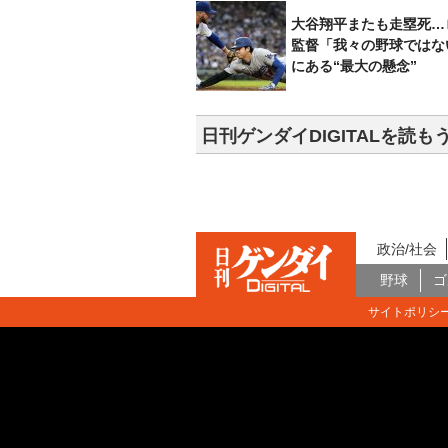
大谷翔平またも走塁死…
監督「我々の野球ではな
にある“最大の懸念”
日刊ゲンダイDIGITALを読も
政治/社会
野球
ゴ
サイトポリシ