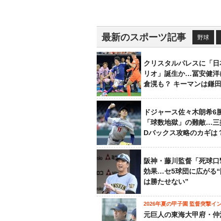
最新のスポーツ記事
野球
クリスタルパレスに「日
リオ」誕生か…冨安健洋
倉滉も？ キーマンは鎌
ドジャース佐々木朗希6
「球数地獄」の難敵…三
Dバックス攻略のカギは
阪神・藤川監督「死球口
効果…セ5球団に広がる
は勝たせない”
2026年夏の甲子園 監督突撃イ
元巨人の東海大甲府・仲