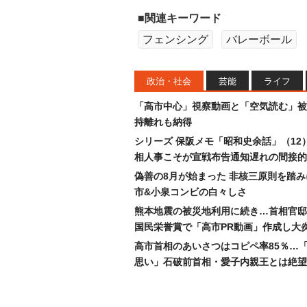
■関連キーワード
フェンシング
バレーボール
政治・社会
芸能
ライフ
「高市中心」視察動画と「空気読む」被
持離れも納得
シリーズ 保阪メモ「昭和史余話」（12
相人事こそが宣戦布告通知遅れの間接的
偽善の8月が始まった 非核三原則を踏
市&小泉コンビの白々しさ
熊本地震の被災地利用に続き…首相官邸
国民栄誉賞で「高市PR動画」作成し大
高市首相のあいさつはコピペ率85％…
思い」石破前首相・愛子内親王とは絶望