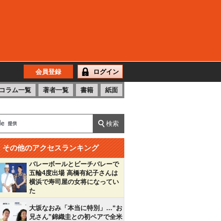
会員登録
ログイン
コラム一覧
著者一覧
書籍
紙面
その他のアクセスランキング
バレーボールとビーチバレーで
五輪4度出場 高橋有紀子さんは
横浜で寿司屋の女将になってい
た
大坂なおみ「本当に特別」…“お
兄さん”錦織圭との初ペアで全米