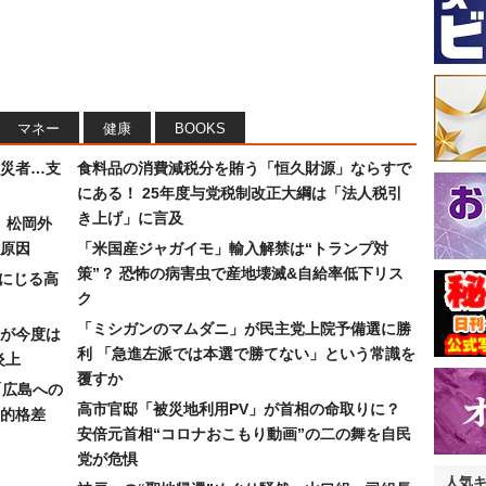
マネー
健康
BOOKS
災者…支
食料品の消費減税分を賄う「恒久財源」ならすで
にある！ 25年度与党税制改正大綱は「法人税引
き上げ」に言及
）松岡外
原因
「米国産ジャガイモ」輸入解禁は“トランプ対
策”？ 恐怖の病害虫で産地壊滅&自給率低下リス
みにじる高
ク
「ミシガンのマムダニ」が民主党上院予備選に勝
が今度は
利 「急進左派では本選で勝てない」という常識を
炎上
覆すか
「広島への
高市官邸「被災地利用PV」が首相の命取りに？
的格差
安倍元首相“コロナおこもり動画”の二の舞を自民
党が危惧
人気