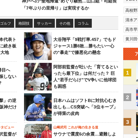
神戸への“聖地帰還”めぐり騒然…山口組・司組長
「7年ぶりの里帰り」は実現するか
高校野
清水ア
ゴルフ
格闘技
サッカー
その他
コラム
高市早
黄川田
本代表ト
大谷翔平「9戦打率.457」でもド
に続き板
ジャース1勝8敗…勝ちたい一心
田大地
の“暴走”で膝悪化の懸念
阿部前監督が吐いた「育てるとい
勝目へ
1
ったら最下位」は何だった？ 巨
振しない
人“若手だらけ”でV争いに他球団
？
も困惑
2
撃」の逆
日本ハムはソフトBに対抗心むき
“阪神だけ
出しも…CS突破へ「3位キープ」
が得策の皮肉
3
ンタビュー
山﨑武司 これが俺の生きる道
沢監督が
サウナで震度6の余震…避難しよ