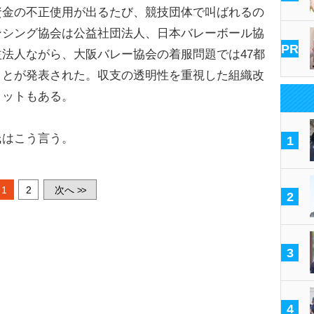
金の不正使用が出るたび、競技団体で叫ばれるの
ンシング協会は公益社団法人、日本バレーボール協
PR
法人ながら、大阪バレー協会の着服問題では47都
ことが発表された。収支の透明性を重視した組織改
リットもある。
はこう言う。
1
1
2
次へ
>>
2
3
4