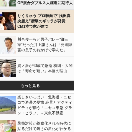
OP混合ダブルス大躍進に期待大
りくりゅう プロ転向で“浅田真
央超え”衝撃のギャラが発覚
CM1本で家が建つ
川合俊一らと男子バレー“御三
家”だった井上謙さんは「発達障
害の息子のおかげで学んだ」
貴ノ浪が43歳で急逝 横綱・大関
は「寿命が短い」本当の理由
もっと見る
楽しさいっぱい！北海道・ニセ
コで避暑の夏旅 絶景とアクティ
ビティが揃う「ニセコ東急 グラ
ン・ヒラフ」～東急不動産
暑熱対策が義務化される時代に
貼るだけで暑さの変化がわかる