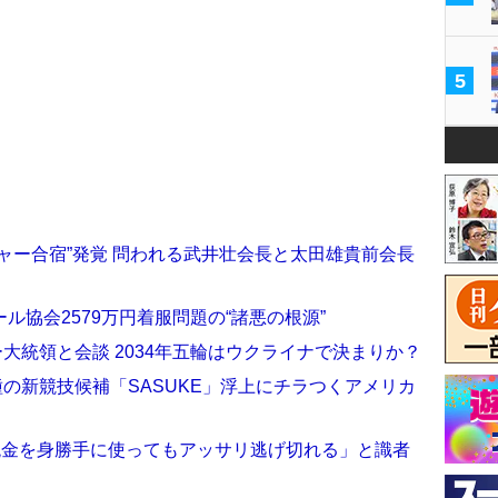
5
ャー合宿”発覚 問われる武井壮会長と太田雄貴前会長
ル協会2579万円着服問題の“諸悪の根源”
ー大統領と会談 2034年五輪はウクライナで決まりか？
種の新競技候補「SASUKE」浮上にチラつくアメリカ
税金を身勝手に使ってもアッサリ逃げ切れる」と識者