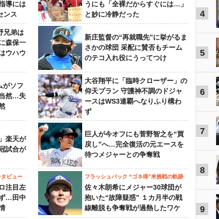
指導には
うにも「全裸だからすぐには…」
4
センス
と妙に冷静だった
野兄弟は
新庄監督の“再就職先”に挙がるま
らに森保一
さかの球団 采配に賛否もチーム
5
はウハウ
のテコ入れ役にうってつけ
大谷翔平に「臨時クローザー」の
ムがソフ
仰天プラン 守護神不調のドジャ
6
当然…失
ースはWS3連覇へなりふり構わ
然
ず
7
巨人が今オフにも菅野智之を“買
」楽天が
戻し”へ…完全復活の元エースを
冠試合が
待つメジャーとの争奪戦
8
ンタビュー
フラッシュバック “ゴネ得”米挑戦の軌跡
ロ注目左
佐々木朗希にメジャー30球団が
ず…田中
抱いた“故障疑惑” １カ月半の戦
情
線離脱も争奪戦が過熱したワケ
9