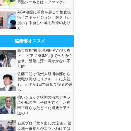
示温シールとは～ファンケル
AGA治療に革命を起こす検査技
術「スキャビジョン」銀クリが
提示する新しい薄毛治療のあり
方
編集部オススメ
高市首相“被災地利用PV”が大炎
上！ ピアノBGM付きでヘリから
合掌、酷暑に汗一滴かかない不
可解
佐藤二朗は信州大経済学部から
就職氷河期にリクルートに入社
も、わずか1日で辞めて役者の道
へ
強いショック状態の清水アキラ
に心配の声…子供を亡くした神
田正輝らもたどった遺族ケアの
道のり
石原プロ「炊き出しの流儀」 被
災地一番乗りがエラいわけでは