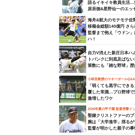
語るイキイキ教員生活…
原辰徳&星野仙一のエッ
海舟&航大のモテモテ佐
移籍金総額140億円 さ
監督まで抱え「ウドン」
ハ！
自力V消えた新庄日本ハ
トバンクに到底及ばない
策数にも「雑な野球」歴
小林至教授のマネーボールQ&A
「弱くても黒字にできる
覆した常識…プロ野球で
激増したワケ
2026年夏の甲子園 監督突撃イ
聖隷クリストファーのプ
腕は「大学進学」揺るが
監督が明かした親子の事