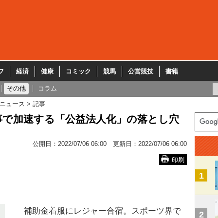
フ
経済
健康
コミック
競馬
公営競技
書籍
その他
コラム
ニュース
記事
事で加速する「公益法人化」の落とし穴
公開日：
2022/07/06 06:00
更新日：
2022/07/06 06:00
印刷
1
補助金着服にレジャー合宿。スポーツ界で
2