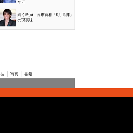
かに
続く政局…高市首相「9月退陣」
の現実味
競技
写真
書籍