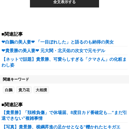
全文表示する
■関連記事
❤白鵬の美人妻❤ 「一目ぼれした」と語るのも納得の美女
❤貴景勝の美人妻❤ 元大関・北天佑の次女で元モデル
【ネットで話題】貴景勝、可愛らしすぎる「クマさん」の化粧ま
わし姿
関連キーワード
白鵬
貴乃花
大相撲
■関連記事
【貴景勝】「頚椎負傷」で休場届、8度目カド番確定も…“まだ引
退できない”複雑事情
【写真】貴景勝、横綱昇進の足かせとなる“轢かれたヒキガエ