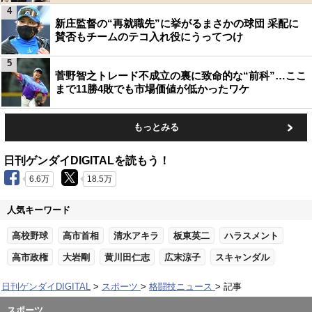
4
新庄監督の“再就職先”に挙がるまさかの球団 采配に
賛否もチームのテコ入れ役にうってつけ
5
菅野智之トレード不成立の裏に致命的な“前科”…ここ
まで11勝4敗でも市場価値が低かったワケ
もっとみる
日刊ゲンダイDIGITALを読もう！
6.6万
18.5万
人気キーワード
高校野球
高市首相
清水アキラ
板東英二
ハラスメント
高市政権
大岩剛
黄川田仁志
広末涼子
スキャンダル
日刊ゲンダイDIGITAL
スポーツ
格闘技ニュース
記事
スポーツ