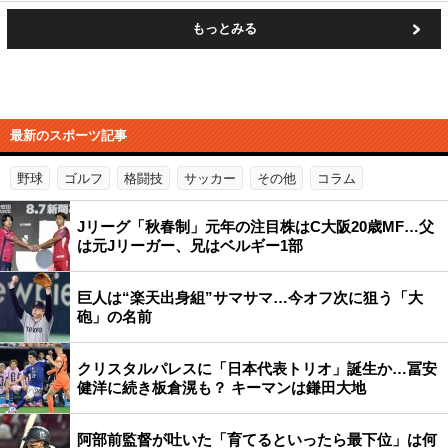
もっとみる
最新のスポーツ記事
野球
ゴルフ
格闘技
サッカー
その他
コラム
Jリーグ「秋春制」元年の注目株はC大阪20歳MF…父
は元Jリーガー、兄はベルギー1部
巨人は“楽天出身組”サマサマ…今オフ次に狙う「大
砲」の名前
クリスタルパレスに「日本代表トリオ」誕生か…冨安
健洋に続き板倉滉も？ キーマンは鎌田大地
阿部前監督が吐いた「育てるといったら最下位」は何