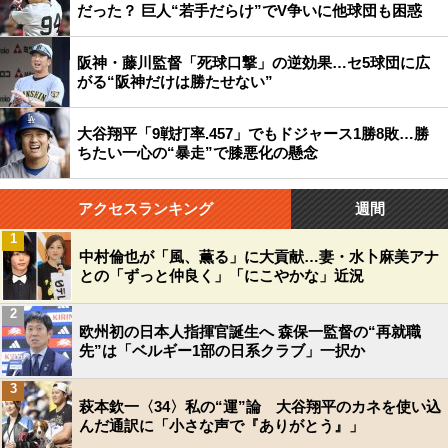
だった？ 巨人“若手だらけ”でV争いに他球団も困惑
阪神・藤川監督「死球口撃」の逆効果…セ5球団に広
がる“阪神だけは勝たせない”
大谷翔平「9戦打率.457」でもドジャース1勝8敗…勝
ちたい一心の“暴走”で膝悪化の懸念
アクセスランキング
週間
1
中村倫也が「風、薫る」に大貢献…妻・水卜麻美アナ
との「ずっと仲良く」「にこやかな」近況
2
欧州初の日本人指揮官誕生へ 森保一監督の“再就職
先”は「ベルギー1部の日系クラブ」一択か
3
萩本欽一〈34〉私の“運”論 大谷翔平のカネを使い込
んだ通訳に「小さな声で『ありがとう』」