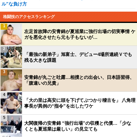
ル”な負け方
格闘技のアクセスランキング
1
左足首故障の安青錦が夏巡業に強行出場の切実事情 ケ
ガを悪化させたら元も子もないが…
2
「最強の新弟子」旭富士、デビュー4場所連続Ｖでも
残る大きな課題
3
安青錦が丸ごと吐露…相撲との出会い、日本語習得、
「腹違いの兄貴」
4
「大の里は高安に頭を下げてぶつかり稽古を」 八角理
事長が異例の“指令”を出したワケ
5
大関復帰の安青錦 “強行出場”の収穫と代償…「少な
くとも夏巡業は厳しい」の見立ても