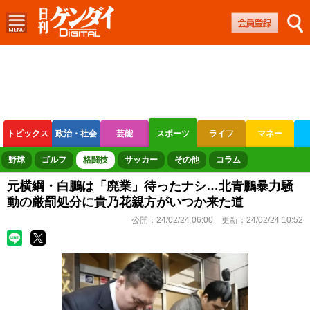
トピックス
政治・社会
芸能
スポーツ
ライフ
マネー
ボートレース
競輪
オートレース
野球
ゴルフ
格闘技
サッカー
その他
コラム
元横綱・白鵬は「廃業」待ったナシ…北青鵬暴力騒
動の厳罰処分に貴乃花親方がいつか来た道
公開：
24/02/24 06:00
更新：
24/02/24 10:52