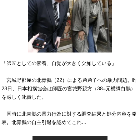
「師匠としての素養、自覚が大きく欠如している」
宮城野部屋の北青鵬（22）による弟弟子への暴力問題。昨
23日、日本相撲協会は師匠の宮城野親方（38=元横綱白鵬）
を厳しく叱責した。
同時に北青鵬の暴力行為に対する調査結果と処分内容を発
表。北青鵬の自主引退を認めてこれ…