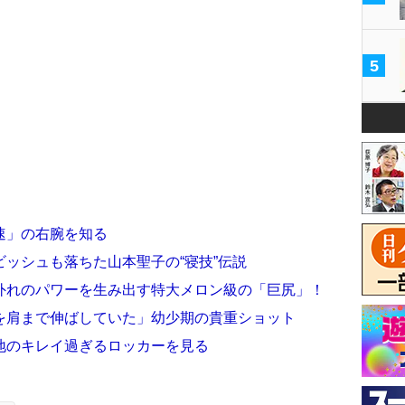
5
速」の右腕を知る
ッシュも落ちた山本聖子の“寝技”伝説
外れのパワーを生み出す特大メロン級の「巨尻」！
を肩まで伸ばしていた」幼少期の貴重ショット
地のキレイ過ぎるロッカーを見る