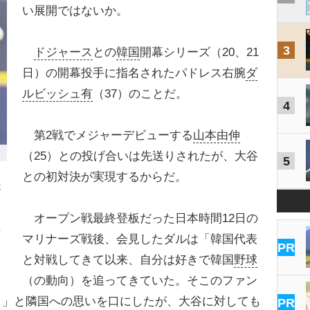
い展開ではないか。
3
ドジャース
との
韓国
開幕シリーズ（20、21
日）の開幕投手に指名されたパドレス右腕
ダ
ルビッシュ有
（37）のことだ。
4
第2戦でメジャーデビューする
山本由伸
（25）との投げ合いは先送りされたが、大谷
5
との初対決が実現するからだ。
社
オープン戦最終登板だった日本時間12日の
々
マリナーズ戦後、会見したダルは「韓国代表
PR
と対戦してきて以来、自分は好きで韓国
野球
（の動向）を追ってきていた。そこのファン
と」と隣国への思いを口にしたが、大谷に対しても
PR