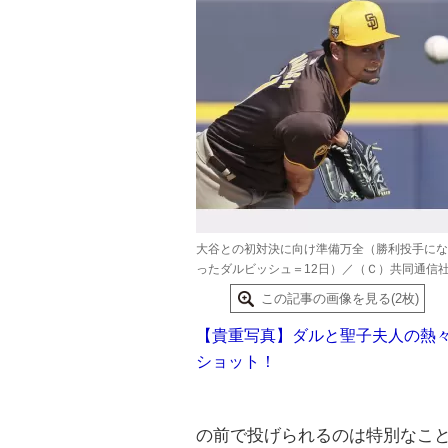
大谷との初対決に向け準備万全（勝利投手にな
ったダルビッシュ＝12日）／（Ｃ）共同通信
この記事の画像を見る(2枚)
【貴重写真】ダルと聖子夫人の熱
ショット！
の前で投げられるのは特別なこ