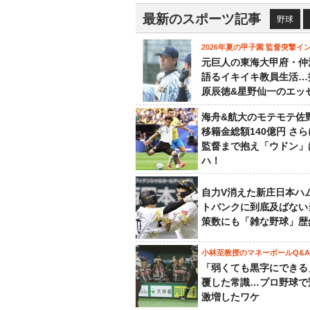
最新のスポーツ記事
野球
2026年夏の甲子園 監督突撃イ
元巨人の東海大甲府・仲
語るイキイキ教員生活…
原辰徳&星野仙一のエッ
海舟&航大のモテモテ佐
移籍金総額140億円 さ
監督まで抱え「ウドン」
ハ！
自力V消えた新庄日本ハ
トバンクに到底及ばない
策数にも「雑な野球」歴
小林至教授のマネーボールQ&A
「弱くても黒字にできる
覆した常識…プロ野球で
激増したワケ