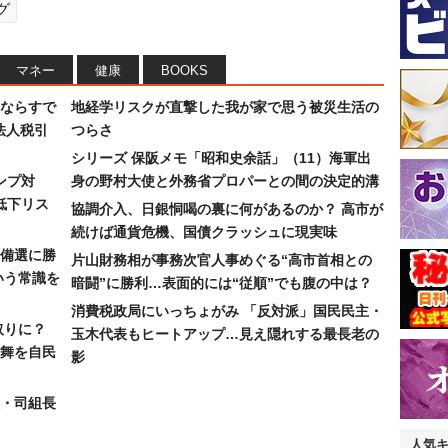
グ
マネー
健康
BOOKS
ならすで
地経学リスクが直撃した我が家で思う被災生活の
法人税引
つらさ
シリーズ 保阪メモ「昭和史余話」（11）海軍出
ンプ対
身の野村大使と外務省プロパーとの間の決定的溝
低下リス
協調介入、日銀恫喝の裏に何があるのか？ 高市が
続けば通貨危機、国債クラッシュに現実味
備選に勝
片山財務相が事務次官人事めぐる“高市首相との
いう常識を
暗闘”に勝利…表面的には“従順”でも腹の中は？
消費税政局にいっちょがみ 「反対派」国民民主・
取りに？
玉木代表もヒートアップ…見え隠れする最長老の
の舞を自民
影
組・司組長
人気