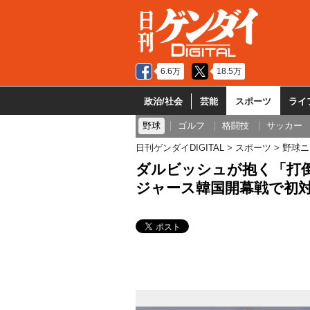
6.6万
18.5万
政治/社会
芸能
スポーツ
ライ
野球
ゴルフ
格闘技
サッカー
日刊ゲンダイDIGITAL
スポーツ
野球ニ
ダルビッシュが抱く「打倒
ジャース韓国開幕戦で初