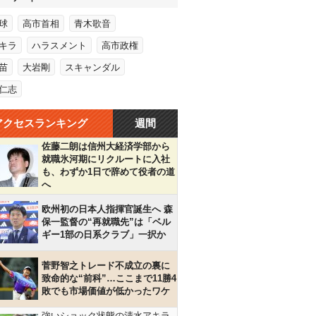
球
高市首相
青木歌音
キラ
ハラスメント
高市政権
苗
大岩剛
スキャンダル
仁志
アクセスランキング
週間
佐藤二朗は信州大経済学部から
就職氷河期にリクルートに入社
も、わずか1日で辞めて役者の道
へ
欧州初の日本人指揮官誕生へ 森
保一監督の“再就職先”は「ベル
ギー1部の日系クラブ」一択か
菅野智之トレード不成立の裏に
致命的な“前科”…ここまで11勝4
敗でも市場価値が低かったワケ
強いショック状態の清水アキラ