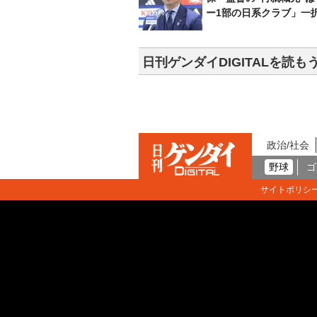
ー1部の日系クラブ」一
日刊ゲンダイDIGITALを読も
政治/社会
野球
ゴ
サイトポリシ