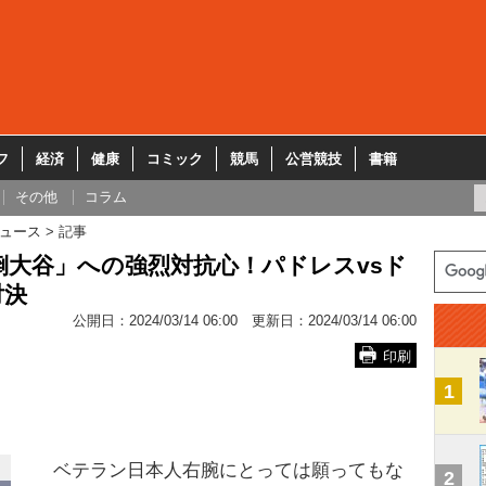
フ
経済
健康
コミック
競馬
公営競技
書籍
その他
コラム
ュース
記事
大谷」への強烈対抗心！パドレスvsド
対決
公開日：
2024/03/14 06:00
更新日：
2024/03/14 06:00
印刷
1
ベテラン日本人右腕にとっては願ってもな
2