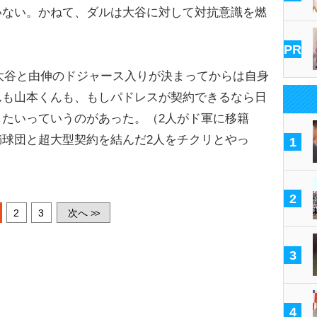
いない。かねて、ダルは大谷に対して対抗意識を燃
PR
大谷と由伸のドジャース入りが決まってからは自身
んも山本くんも、もしパドレスが契約できるなら日
たいっていうのがあった。（2人がド軍に移籍
球団と超大型契約を結んだ2人をチクリとやっ
1
2
2
3
次へ
>>
3
4