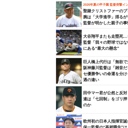
2026年夏の甲子園 監督突撃イ
聖隷クリストファーのプ
腕は「大学進学」揺るが
監督が明かした親子の事
大谷翔平またも走塁死…
監督「我々の野球ではな
にある“最大の懸念”
巨人橋上代行は「無欲で
阪神藤川監督は「雑音だ
セ優勝争いの命運を分け
遇の違い
田中マー君が公然と反対
連は「七回制」をゴリ押
のか
欧州初の日本人指揮官誕
保一監督の“再就職先”