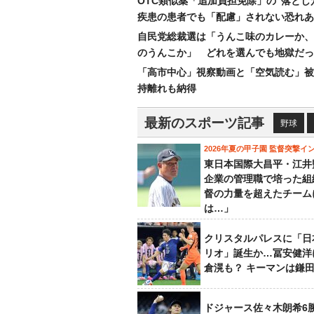
OTC類似薬「追加負担免除」の“落とし
疾患の患者でも「配慮」されない恐れあ
自民党総裁選は「うんこ味のカレーか、
のうんこか」 どれを選んでも地獄だっ
「高市中心」視察動画と「空気読む」被
持離れも納得
最新のスポーツ記事
野球
2026年夏の甲子園 監督突撃イ
東日本国際大昌平・江井
企業の管理職で培った組
督の力量を超えたチーム
は…」
クリスタルパレスに「日
リオ」誕生か…冨安健洋
倉滉も？ キーマンは鎌
ドジャース佐々木朗希6