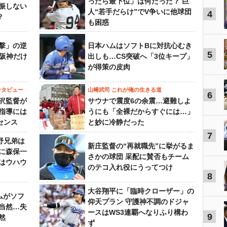
ったら最下位」は何だった？ 巨
振しない
人“若手だらけ”でV争いに他球団
4
？
も困惑
撃」の逆
日本ハムはソフトBに対抗心むき
5
“阪神だけ
出しも…CS突破へ「3位キープ」
が得策の皮肉
ンタビュー
山﨑武司 これが俺の生きる道
6
沢監督が
サウナで震度6の余震…避難しよ
指導には
うにも「全裸だからすぐには…」
センス
と妙に冷静だった
7
野兄弟は
新庄監督の“再就職先”に挙がるま
らに森保一
さかの球団 采配に賛否もチーム
はウハウ
のテコ入れ役にうってつけ
8
大谷翔平に「臨時クローザー」の
ムがソフ
仰天プラン 守護神不調のドジャ
当然…失
ースはWS3連覇へなりふり構わ
9
然
ず