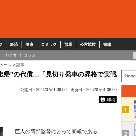
フ
経済
健康
コミック
競馬
公営競技
書籍
その他
コラム
ュース
記事
復帰”の代償…「見切り発車の昇格で実戦
公開日：
2024/07/01 06:00
更新日：
2024/07/01 06:00
印刷
1
巨人
の阿部監督にとって朗報である。
2