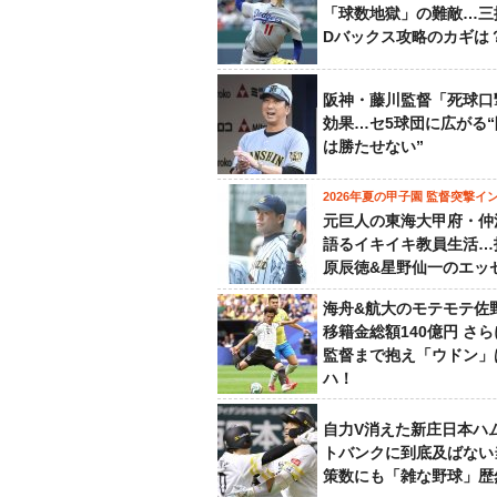
「球数地獄」の難敵…三
Dバックス攻略のカギは
阪神・藤川監督「死球口
効果…セ5球団に広がる
は勝たせない”
2026年夏の甲子園 監督突撃イ
元巨人の東海大甲府・仲
語るイキイキ教員生活…
原辰徳&星野仙一のエッ
海舟&航大のモテモテ佐
移籍金総額140億円 さ
監督まで抱え「ウドン」
ハ！
自力V消えた新庄日本ハ
トバンクに到底及ばない
策数にも「雑な野球」歴