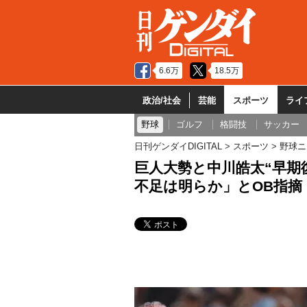
6.6万
18.5万
政治/社会
芸能
スポーツ
ライ
野球
ゴルフ
格闘技
サッカー
日刊ゲンダイDIGITAL
スポーツ
野球ニ
巨人大勢と中川皓太“早期
不足は明らか」とOB指摘