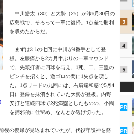
中川皓太
（30）と
大勢
（25）が昨6月30日の
3
広島
戦で、そろって一軍に復帰。1点差で勝利
を収めたからだ。
4
まずは3-1の七回に中川が4番手として登
板。左膝痛から2カ月半ぶりの一軍マウンド
で、先頭打者に四球を与え、1死、二、三塁の
5
ピンチを招くと、遊ゴロの間に1失点を喫し
た。1点リードの九回には、右肩違和感で5月4
日に登録を抹消されていた大勢が登板。内野
部
安打と連続四球で2死満塁としたものの、小園
PR
を捕邪飛に仕留め、なんとか逃げ切った。
」前後の復帰が見込まれていたが、代役守護神を務
PR