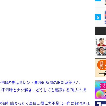
5
人・山﨑伊織の妻はタレント事務所所属の服部麻美さん
の不気味とナゾ解き…どうしても意識する“過去の彼
猫の目打線まったく裏目…得点力不足は一向に解消され