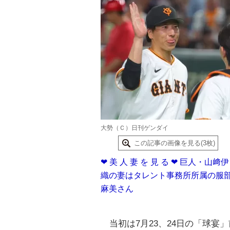
大勢（Ｃ）日刊ゲンダイ
この記事の画像を見る(3枚)
❤ 美 人 妻 を 見 る ❤ 巨人・山﨑伊
織の妻はタレント事務所所属の服
麻美さん
当初は7月23、24日の「球宴