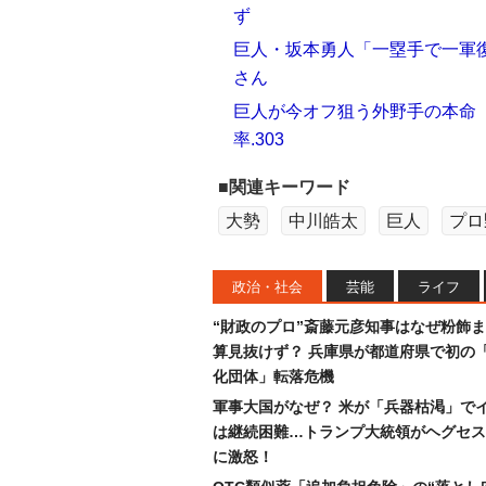
ず
巨人・坂本勇人「一塁手で一軍
さん
巨人が今オフ狙う外野手の本命
率.303
■関連キーワード
大勢
中川皓太
巨人
プロ
政治・社会
芸能
ライフ
“財政のプロ”斎藤元彦知事はなぜ粉飾
算見抜けず？ 兵庫県が都道府県で初の
化団体」転落危機
軍事大国がなぜ？ 米が「兵器枯渇」で
は継続困難…トランプ大統領がヘグセス
に激怒！