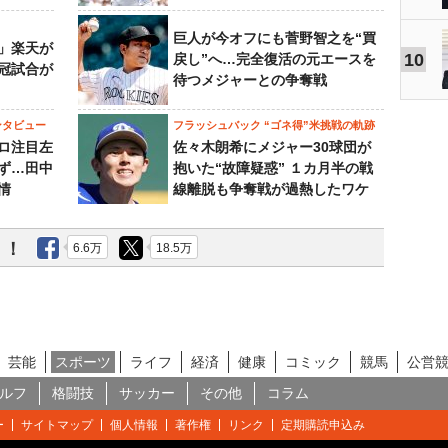
巨人が今オフにも菅野智之を“買
」楽天が
10
戻し”へ…完全復活の元エースを
冠試合が
待つメジャーとの争奪戦
ンタビュー
フラッシュバック “ゴネ得”米挑戦の軌跡
ロ注目左
佐々木朗希にメジャー30球団が
ず…田中
抱いた“故障疑惑” １カ月半の戦
情
線離脱も争奪戦が過熱したワケ
う！
6.6万
18.5万
芸能
スポーツ
ライフ
経済
健康
コミック
競馬
公営
ルフ
格闘技
サッカー
その他
コラム
ー
サイトマップ
個人情報
著作権
リンク
定期購読申込み