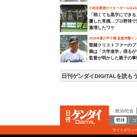
小林至教授のマネーボールQ&A
「弱くても黒字にできる
覆した常識…プロ野球で
激増したワケ
2026年夏の甲子園 監督突撃イ
聖隷クリストファーのプ
腕は「大学進学」揺るが
監督が明かした親子の事
日刊ゲンダイDIGITALを読も
政治/社会
野球
ゴ
サイトポリシ