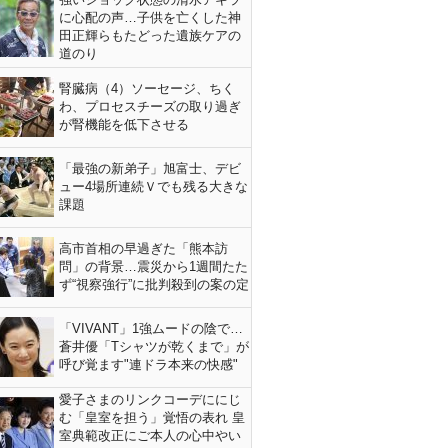
に心配の声…子供を亡くした神
田正輝らもたどった遺族ケアの
道のり
腎臓病（4）ソーセージ、ちく
わ、プロセスチーズの取り過ぎ
が腎機能を低下させる
「最強の新弟子」旭富士、デビ
ュー4場所連続Ｖでも残る大きな
課題
高市首相の早過ぎた「熊本訪
問」の背景…震災から1週間たた
ず“視察強行”に批判殺到の案の定
「VIVANT」1強ムードの陰で…
蒼井優「Tシャツが乾くまで」が
呼び覚ます"連ドラ本来の快感"
愛子さまのリンクコーデににじ
む「皇室を担う」覚悟の表れ 皇
室典範改正にご本人の心中やい