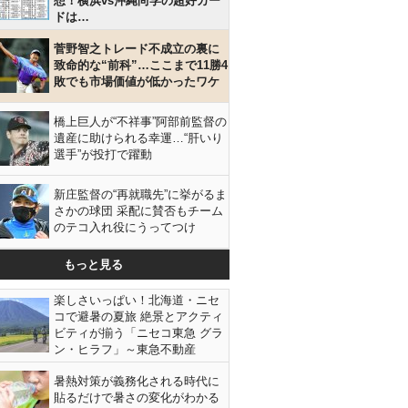
想！横浜vs沖縄尚学の超好カー
ドは…
菅野智之トレード不成立の裏に
致命的な“前科”…ここまで11勝4
敗でも市場価値が低かったワケ
橋上巨人が“不祥事”阿部前監督の
遺産に助けられる幸運…“肝いり
選手”が投打で躍動
新庄監督の“再就職先”に挙がるま
さかの球団 采配に賛否もチーム
のテコ入れ役にうってつけ
もっと見る
楽しさいっぱい！北海道・ニセ
コで避暑の夏旅 絶景とアクティ
ビティが揃う「ニセコ東急 グラ
ン・ヒラフ」～東急不動産
暑熱対策が義務化される時代に
貼るだけで暑さの変化がわかる