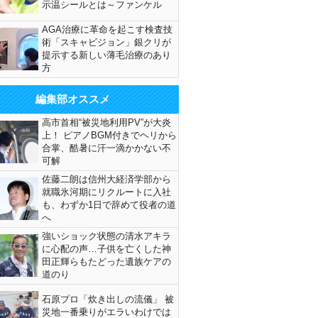
示温シールとは～ファンケル
AGA治療に革命を起こす検査技
術「スキャビジョン」銀クリが
提示する新しい薄毛治療のあり
方
編集部オススメ
高市首相“被災地利用PV”が大炎
上！ ピアノBGM付きでヘリから
合掌、酷暑に汗一滴かかない不
可解
佐藤二朗は信州大経済学部から
就職氷河期にリクルートに入社
も、わずか1日で辞めて役者の道
へ
強いショック状態の清水アキラ
に心配の声…子供を亡くした神
田正輝らもたどった遺族ケアの
道のり
石原プロ「炊き出しの流儀」 被
災地一番乗りがエラいわけでは