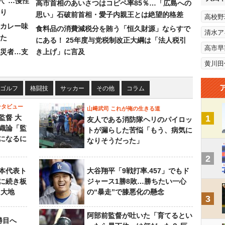
穴”…慢性
高市首相のあいさつはコピペ率85％…「広島への
り
思い」石破前首相・愛子内親王とは絶望的格差
高校野
カレー味
食料品の消費減税分を賄う「恒久財源」ならすで
清水ア
た
にある！ 25年度与党税制改正大綱は「法人税引
高市早
災者…支
き上げ」に言及
黄川田
ゴルフ
格闘技
サッカー
その他
コラム
ンタビュー
山﨑武司 これが俺の生きる道
監督 大
1
友人である消防隊ヘリのパイロッ
織論「監
トが漏らした苦悩「もう、病気に
になるに
なりそうだった」
2
本代表ト
大谷翔平「9戦打率.457」でもド
に続き板
ジャース1勝8敗…勝ちたい一心
田大地
の“暴走”で膝悪化の懸念
3
阿部前監督が吐いた「育てるとい
勝目へ