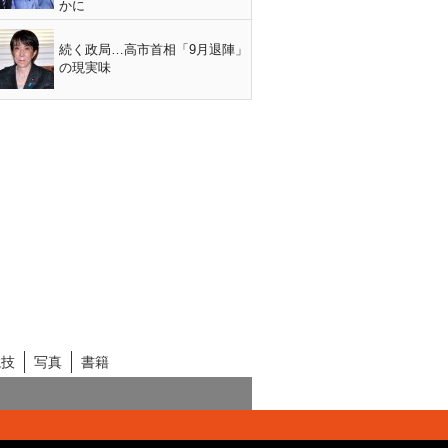
かに
続く政局…高市首相「9月退陣」
の現実味
競技
写真
書籍