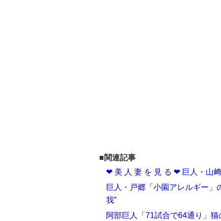
■関連記事
❤ 美 人 妻 を 見 る ❤ 巨
巨人・戸郷「小園アレルギー」
我”
阿部巨人「71試合で64通り」