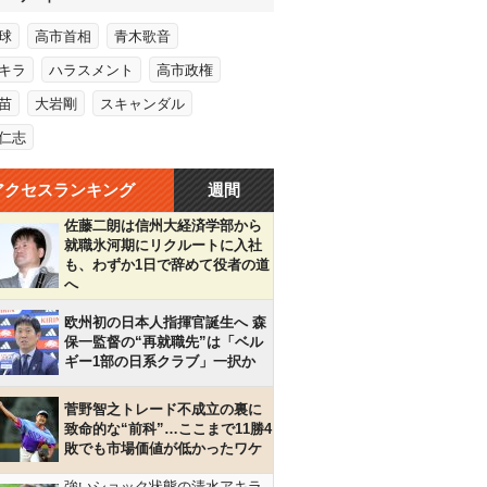
球
高市首相
青木歌音
キラ
ハラスメント
高市政権
苗
大岩剛
スキャンダル
仁志
アクセスランキング
週間
佐藤二朗は信州大経済学部から
就職氷河期にリクルートに入社
も、わずか1日で辞めて役者の道
へ
欧州初の日本人指揮官誕生へ 森
保一監督の“再就職先”は「ベル
ギー1部の日系クラブ」一択か
菅野智之トレード不成立の裏に
致命的な“前科”…ここまで11勝4
敗でも市場価値が低かったワケ
強いショック状態の清水アキラ