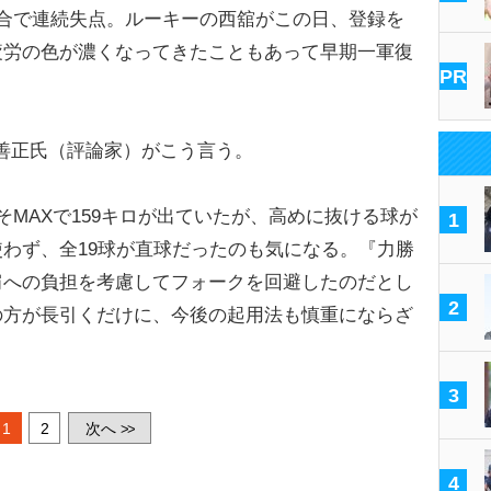
合で連続失点。ルーキーの西舘がこの日、登録を
疲労の色が濃くなってきたこともあって早期一軍復
PR
善正氏（評論家）がこう言う。
そMAXで159キロが出ていたが、高めに抜ける球が
1
わず、全19球が直球だったのも気になる。『力勝
肩への負担を考慮してフォークを回避したのだとし
2
の方が長引くだけに、今後の起用法も慎重にならざ
3
1
2
次へ
>>
4