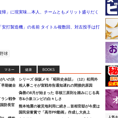
復帰」に現実味…本人、チームともメリット盛りだく
「安打製造機」の名前 タイトル複数回、対左投手は打
野球
マネー
健康
BOOKS
まがいの決
シリーズ 保阪メモ「昭和史余話」（12）松岡外
「早期健全
相人事こそが宣戦布告通知遅れの間接的原因
偽善の8月が始まった 非核三原則を踏みにじる高
イラン戦争
市&小泉コンビの白々しさ
国防長官
熊本地震の被災地利用に続き…首相官邸が今度は
国民栄誉賞で「高市PR動画」作成し大炎上
人気