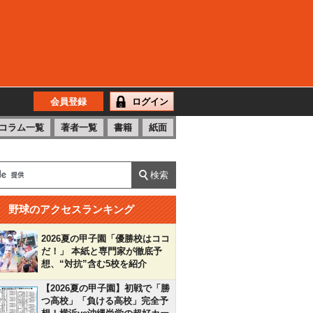
会員登録
ログイン
コラム一覧
著者一覧
書籍
紙面
野球のアクセスランキング
2026夏の甲子園「優勝校はココ
だ！」 本紙と専門家が徹底予
想、“対抗”含む5校を紹介
【2026夏の甲子園】初戦で「勝
つ高校」「負ける高校」完全予