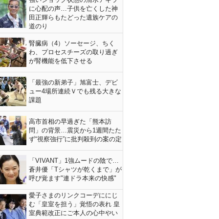
に心配の声…子供を亡くした神
田正輝らもたどった遺族ケアの
道のり
腎臓病（4）ソーセージ、ちく
わ、プロセスチーズの取り過ぎ
が腎機能を低下させる
「最強の新弟子」旭富士、デビ
ュー4場所連続Ｖでも残る大きな
課題
高市首相の早過ぎた「熊本訪
問」の背景…震災から1週間たた
ず“視察強行”に批判殺到の案の定
「VIVANT」1強ムードの陰で…
蒼井優「Tシャツが乾くまで」が
呼び覚ます"連ドラ本来の快感"
愛子さまのリンクコーデににじ
む「皇室を担う」覚悟の表れ 皇
室典範改正にご本人の心中やい