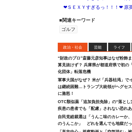
❤ＳＥＸＹすぎるっ！！！❤ 原
■関連キーワード
ゴルフ
政治・社会
芸能
ライフ
“財政のプロ”斎藤元彦知事はなぜ粉飾
算見抜けず？ 兵庫県が都道府県で初の
化団体」転落危機
軍事大国がなぜ？ 米が「兵器枯渇」で
は継続困難…トランプ大統領がヘグセス
に激怒！
OTC類似薬「追加負担免除」の“落とし
疾患の患者でも「配慮」されない恐れあ
自民党総裁選は「うんこ味のカレーか、
のうんこか」 どれを選んでも地獄だっ
「高市中心」視察動画と「空気読む」被