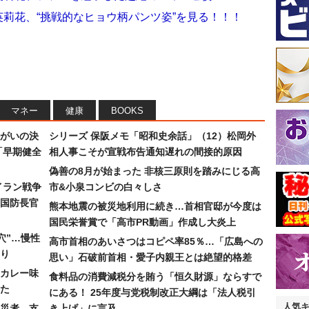
英莉花、“挑戦的なヒョウ柄パンツ姿”を見る！！！
マネー
健康
BOOKS
まがいの決
シリーズ 保阪メモ「昭和史余話」（12）松岡外
「早期健全
相人事こそが宣戦布告通知遅れの間接的原因
偽善の8月が始まった 非核三原則を踏みにじる高
イラン戦争
市&小泉コンビの白々しさ
国防長官
熊本地震の被災地利用に続き…首相官邸が今度は
国民栄誉賞で「高市PR動画」作成し大炎上
穴”…慢性
高市首相のあいさつはコピペ率85％…「広島への
り
思い」石破前首相・愛子内親王とは絶望的格差
カレー味
食料品の消費減税分を賄う「恒久財源」ならすで
た
にある！ 25年度与党税制改正大綱は「法人税引
人気
災者…支
き上げ」に言及