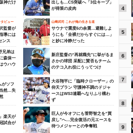
“阪神だけ
出しも…CS突破へ「3位キープ」
4
が得策の皮肉
ンタビュー
山﨑武司 これが俺の生きる道
沢監督が
サウナで震度6の余震…避難しよ
5
指導には
うにも「全裸だからすぐには…」
センス
と妙に冷静だった
野兄弟は
新庄監督の“再就職先”に挙がるま
6
らに森保一
さかの球団 采配に賛否もチーム
はウハウ
のテコ入れ役にうってつけ
7
大谷翔平に「臨時クローザー」の
ムがソフ
仰天プラン 守護神不調のドジャ
当然…失
ースはWS3連覇へなりふり構わ
然
ず
8
巨人が今オフにも菅野智之を“買
」楽天が
戻し”へ…完全復活の元エースを
冠試合が
待つメジャーとの争奪戦
9