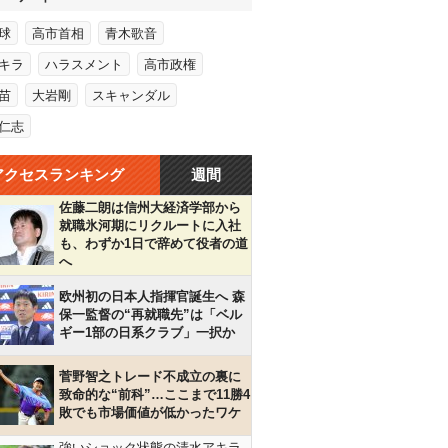
球
高市首相
青木歌音
キラ
ハラスメント
高市政権
苗
大岩剛
スキャンダル
仁志
アクセスランキング
週間
佐藤二朗は信州大経済学部から
就職氷河期にリクルートに入社
も、わずか1日で辞めて役者の道
へ
欧州初の日本人指揮官誕生へ 森
保一監督の“再就職先”は「ベル
ギー1部の日系クラブ」一択か
菅野智之トレード不成立の裏に
致命的な“前科”…ここまで11勝4
敗でも市場価値が低かったワケ
強いショック状態の清水アキラ