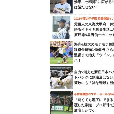
効果…セ5球団に広がる
は勝たせない”
2026年夏の甲子園 監督突撃イ
元巨人の東海大甲府・仲
語るイキイキ教員生活…
原辰徳&星野仙一のエッ
海舟&航大のモテモテ佐
移籍金総額140億円 さ
監督まで抱え「ウドン」
ハ！
自力V消えた新庄日本ハ
トバンクに到底及ばない
策数にも「雑な野球」歴
小林至教授のマネーボールQ&A
「弱くても黒字にできる
覆した常識…プロ野球で
激増したワケ