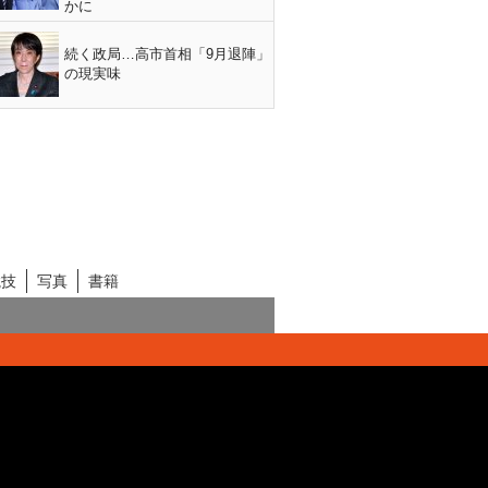
かに
続く政局…高市首相「9月退陣」
の現実味
競技
写真
書籍