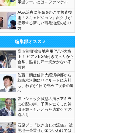
示温シールとは～ファンケル
AGA治療に革命を起こす検査技
術「スキャビジョン」銀クリが
提示する新しい薄毛治療のあり
方
編集部オススメ
高市首相“被災地利用PV”が大炎
上！ ピアノBGM付きでヘリから
合掌、酷暑に汗一滴かかない不
可解
佐藤二朗は信州大経済学部から
就職氷河期にリクルートに入社
も、わずか1日で辞めて役者の道
へ
強いショック状態の清水アキラ
に心配の声…子供を亡くした神
田正輝らもたどった遺族ケアの
道のり
石原プロ「炊き出しの流儀」 被
災地一番乗りがエラいわけでは