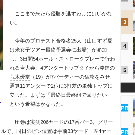
ここまで来たら優勝を逃すわけにはいかな
3
い。
今年のプロテスト合格者25人（
山口すず夏
4
は米女子ツアー最終予選会に出場）が参加
し、3日間54ホール・ストロークプレーで行わ
れる今大会。4アンダートップタイから発進の
5
荒木優奈
（19）が7バーディーの猛攻をみせ、
通算11アンダーで2位に3打差の単独トップに
立った。まずは「最終日最終組で回りたい」
莉
か
という希望はかなった。
PR
圧巻は実測206ヤードの17番パー3。グリー
ルで、同日のピン位置は手前33ヤード・左4ヤー
PR