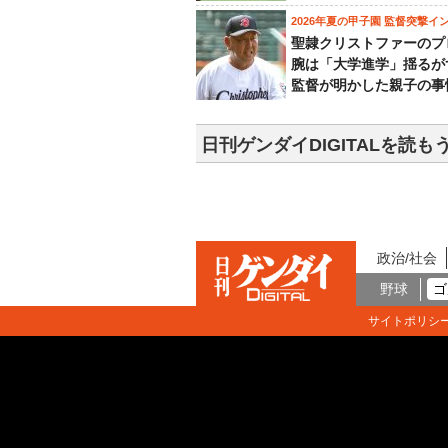
2026年夏の甲子園 監督突撃イ
聖隷クリストファーのプ
腕は「大学進学」揺るが
監督が明かした親子の事
日刊ゲンダイDIGITALを読も
政治/社会
野球
ゴ
サイトポリシ