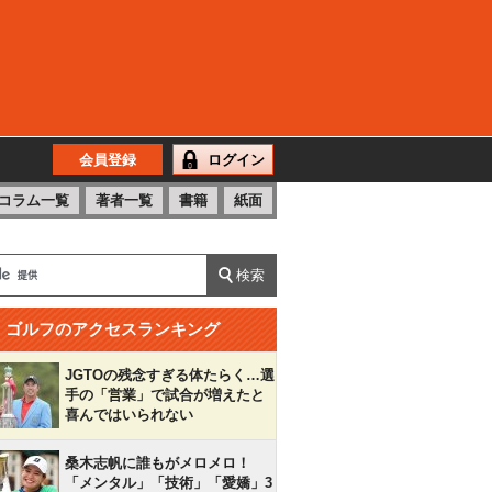
会員登録
ログイン
コラム一覧
著者一覧
書籍
紙面
ゴルフのアクセスランキング
JGTOの残念すぎる体たらく…選
手の「営業」で試合が増えたと
喜んではいられない
桑木志帆に誰もがメロメロ！
「メンタル」「技術」「愛嬌」3