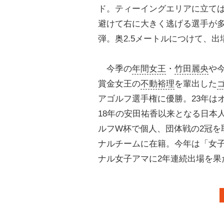
ド。ティーイングエリアに立て
避けて右に大きく逃げる選手が
弾。奥2.5メートルにつけて、
今季の
年間女王
・
竹田麗央
や
賞金女王の
不動裕理
を輩出した
アゴルフ選手権に優勝。23年は
18年の安田祐香以来となる日本
ルフW杯で個人、団体戦の2冠を取
ナルチームに在籍。今年は「女
ナル女子アマに2年連続出場を果