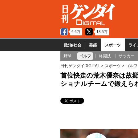
6.6万
18.5万
政治/社会
芸能
スポーツ
ライ
野球
ゴルフ
格闘技
サッカー
日刊ゲンダイDIGITAL
スポーツ
ゴルフ
首位快走の荒木優奈は故郷
ショナルチームで鍛えら