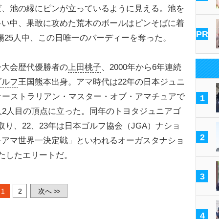
ば、池の縁にピンが立っているように見える。池を
多い中、果敢に攻めた荒木のボールはピンそばに着
PR
出場25人中、この日唯一のバーディーを奪った。
今大会歴代優勝者の
上田桃子
、2000年から6年連続
ゴルフ
王国熊本出身。アマ時代は22年の日本ジュニ
オーストラリアン・マスター・オブ・アマチュアで
1
人2人目の頂点に立った。同年のトヨタジュニアゴ
り、22、23年は日本ゴルフ協会（JGA）ナショ
2
子アマ世界一決定戦」といわれるオーガスタナショ
たしたエリートだ。
3
1
2
次へ
>>
4