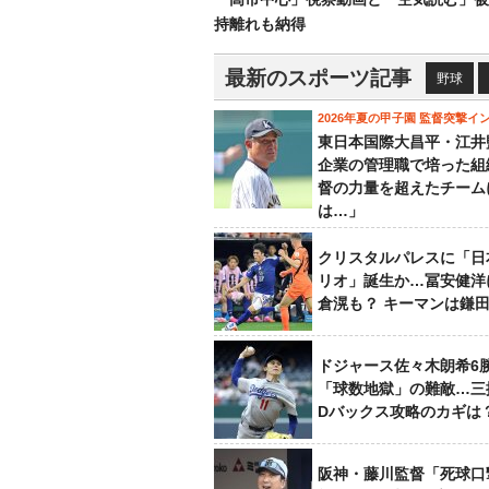
持離れも納得
最新のスポーツ記事
野球
2026年夏の甲子園 監督突撃イ
東日本国際大昌平・江井
企業の管理職で培った組
督の力量を超えたチーム
は…」
クリスタルパレスに「日
リオ」誕生か…冨安健洋
倉滉も？ キーマンは鎌
ドジャース佐々木朗希6
「球数地獄」の難敵…三
Dバックス攻略のカギは
阪神・藤川監督「死球口