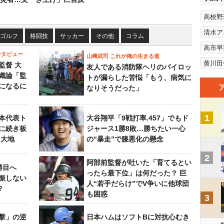
高校野
清水ア
ゴルフ
格闘技
サッカー
その他
コラム
高市早
ンタビュー
山﨑武司 これが俺の生きる道
黄川田
監督 大
友人である消防隊ヘリのパイロッ
織論「監
トが漏らした苦悩「もう、病気に
になるに
なりそうだった」
1
本代表ト
大谷翔平「9戦打率.457」でもド
に続き板
ジャース1勝8敗…勝ちたい一心
田大地
の“暴走”で膝悪化の懸念
2
阿部前監督が吐いた「育てるとい
勝目へ
ったら最下位」は何だった？ 巨
振しない
人“若手だらけ”でV争いに他球団
？
も困惑
3
撃」の逆
日本ハムはソフトBに対抗心むき