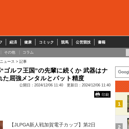
フ
経済
健康
コミック
競馬
公営競技
書籍
その他
コラム
ニュース
記事
“ゴルフ王国”の先輩に続くか 武器はナ
れた屈強メンタルとパット精度
公開日：
2024/12/06 11:40
更新日：
2024/12/06 11:40
印刷
1
【JLPGA新人戦加賀電子カップ】第2日
2