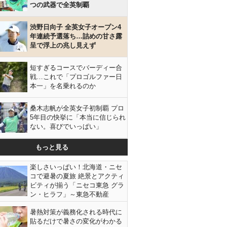
つの武器で全英制覇
渋野日向子 全英女子オープン4
年連続予選落ち…詰めの甘さ露
呈で浮上の兆し見えず
短すぎるコースでバーディー合
戦…これで「プロゴルファー日
本一」を名乗れるのか
桑木志帆が全英女子初制覇 プロ
5年目の快挙に「本当に信じられ
ない。喜びでいっぱい」
もっと見る
楽しさいっぱい！北海道・ニセ
コで避暑の夏旅 絶景とアクティ
ビティが揃う「ニセコ東急 グラ
ン・ヒラフ」～東急不動産
暑熱対策が義務化される時代に
貼るだけで暑さの変化がわかる