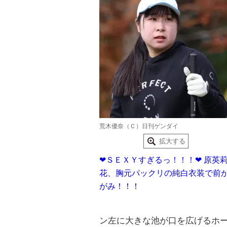
荒木優奈（Ｃ）日刊ゲンダイ
拡大する
❤ＳＥＸＹすぎるっ！！！❤ 原英
花、胸元パックリの純白衣装で前
がみ！！！
ン左に大きな池が口を広げるホー