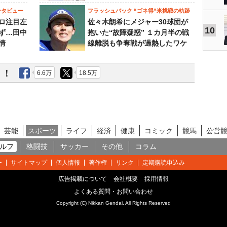
ンタビュー
フラッシュバック “ゴネ得”米挑戦の軌跡
ロ注目左
佐々木朗希にメジャー30球団が
10
ず…田中
抱いた“故障疑惑” １カ月半の戦
情
線離脱も争奪戦が過熱したワケ
う！
6.6万
18.5万
芸能
スポーツ
ライフ
経済
健康
コミック
競馬
公営
ルフ
格闘技
サッカー
その他
コラム
ー
サイトマップ
個人情報
著作権
リンク
定期購読申込み
広告掲載について
会社概要
採用情報
よくある質問・お問い合わせ
Copyright (C) Nikkan Gendai. All Rights Reserved