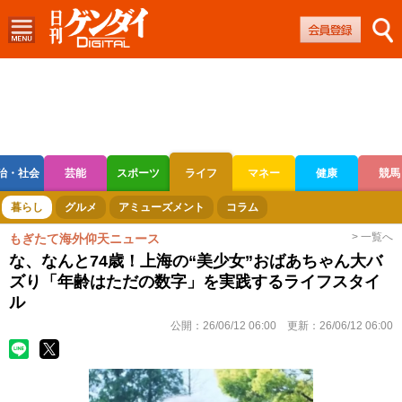
治・社会
芸能
スポーツ
ライフ
マネー
健康
競馬
ボートレース
競輪
オートレース
暮らし
グルメ
アミューズメント
コラム
> 一覧へ
もぎたて海外仰天ニュース
な、なんと74歳！上海の“美少女”おばあちゃん大バ
ズり「年齢はただの数字」を実践するライフスタイ
ル
公開：
26/06/12 06:00
更新：
26/06/12 06:00