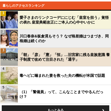
暮らしのアクセスランキング
1
愛子さまのリンクコーデににじむ「皇室を担う」覚悟
の表れ 皇室典範改正にご本人の心中やいかに
2
川口春奈&板倉滉もそう？ なぜ格差婚はつまづき、同
格婚は続くのか
3
「朝」「彦」「憲」「恒」…旧宮家に残る皇族意識 養
子制度で改めて注目された「通字」
4
毒ヘビに噛まれた妻を救った夫の機転が米国で話題
5
（1）「警備員」って、こんなことまでやるんだっ
け？
もっとみる