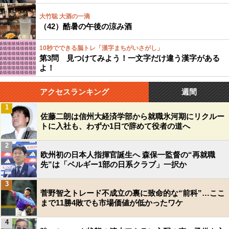
大竹聡 大酒の一滴
（42）酷暑の午後の涼み酒
10秒でできる脳トレ「漢字まちがいさがし」
第3問 見つけてみよう！一文字だけ違う漢字がある
よ！
アクセスランキング
週間
1
佐藤二朗は信州大経済学部から就職氷河期にリクルー
トに入社も、わずか1日で辞めて役者の道へ
2
欧州初の日本人指揮官誕生へ 森保一監督の“再就職
先”は「ベルギー1部の日系クラブ」一択か
3
菅野智之トレード不成立の裏に致命的な“前科”…ここ
まで11勝4敗でも市場価値が低かったワケ
4