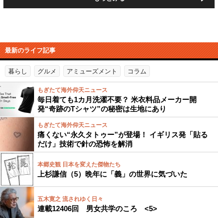
最新のライフ記事
暮らし
グルメ
アミューズメント
コラム
もぎたて海外仰天ニュース
毎日着ても1カ月洗濯不要？ 米衣料品メーカー開
発“奇跡のTシャツ”の秘密は生地にあり
もぎたて海外仰天ニュース
痛くない“永久タトゥー”が登場！ イギリス発「貼る
だけ」技術で針の恐怖を解消
本郷史観 日本を変えた傑物たち
上杉謙信（5）晩年に「義」の世界に気づいた
五木寛之 流されゆく日々
連載12406回 男女共学のころ <5>