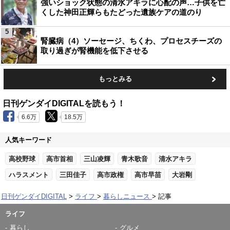
強いショック状態の清水アキラに心配の声…子供を亡
くした神田正輝らもたどった遺族ケアの道のり
5
腎臓病（4）ソーセージ、ちくわ、プロセスチーズの
取り過ぎが腎機能を低下させる
もっとみる
日刊ゲンダイDIGITALを読もう！
6.6万
18.5万
人気キーワード
高校野球
高市首相
三山凌輝
青木歌音
清水アキラ
ハラスメント
三田佳子
高市政権
高市早苗
大岩剛
日刊ゲンダイDIGITAL
ライフ
暮らしニュース
記事
ライフ
暮らし
グルメ