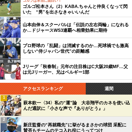
ゴルフは本当に面白い！
ゴルゴ松本さん（2）KABA.ちゃんと仲良くなって閃
いた “男”を出さなきゃいいんだ
山本由伸＆スクーバルは「伝説の左右両輪」になれる
か…ドジャースWS3連覇へ相乗効果に期待
プロ野球の「乱闘」は消滅するのか…死球禍でも激高
しない“侍ジャパン世代”の距離感
Jリーグ「秋春制」元年の注目株はC大阪20歳MF…父
は元Jリーガー、兄はベルギー1部
アクセスランキング
週間
1
萩本欽一〈34〉私の“運”論 大谷翔平のカネを使い込
んだ通訳に「小さな声で『ありがとう』」
2
新庄監督の“再就職先”に挙がるまさかの球団 采配に
賛否もチームのテコ入れ役にうってつけ