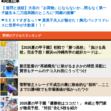
■関連記事
【 疑問と波紋】大谷の「お荷物」にならないか…間もなく第一
子誕生＆二刀流再開のところに“同郷の後輩”
❤ＳＥＸＹすぎるっ！❤ 真美子夫人が魅せた！胸元パックリドレ
スに世界中が大歓喜！！！
野球のアクセスランキング
1
【2026夏の甲子園】初戦で「勝つ高校」「負ける高
校」完全予想！横浜vs沖縄尚学の超好カードは…
2
新庄監督の“再就職先”に挙がるまさかの球団 采配に
賛否もチームのテコ入れ役にうってつけ
3
菅野智之トレード不成立の裏に致命的な“前科”…ここ
まで11勝4敗でも市場価値が低かったワケ
4
2026夏の甲子園「優勝校はココだ！」 本紙と専門家
が徹底予想、“対抗”含む5校を紹介