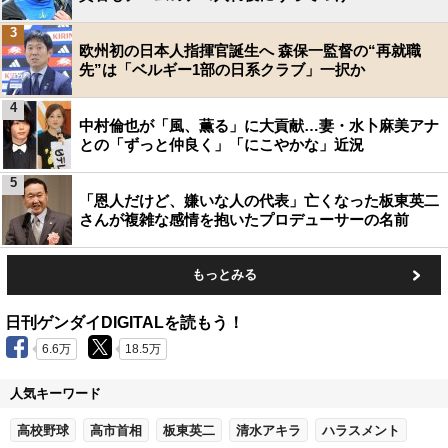
3
欧州初の日本人指揮官誕生へ 森保一監督の“再就職
先”は「ベルギー1部の日系クラブ」一択か
4
中村倫也が「風、薫る」に大貢献…妻・水卜麻美アナ
との「ずっと仲良く」「にこやかな」近況
5
「恩人だけど、嫌いな人の代表」亡くなった板東英二
さんが複雑な感情を抱いたプロデューサーの名前
もっとみる
日刊ゲンダイDIGITALを読もう！
6.6万
18.5万
人気キーワード
高校野球
高市首相
板東英二
清水アキラ
ハラスメント