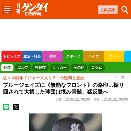
トピックス
政治・社会
芸能
スポーツ
ライフ
マネー
ボートレース
競輪
オートレース
野球
ゴルフ
格闘技
サッカー
その他
コラム
> 一覧へ
佐々木朗希ドジャース入り 5つの疑問と波紋
ブルージェイズに《無能なフロント》の烙印…振り
回されて大損した球団は恨み骨髄、猛反撃へ
公開：
25/01/21 06:00
更新：
25/01/21 06:00