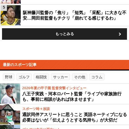
5
阪神藤川監督の「焦り」「短気」「采配」に大きな不
安…岡田前監督もチクリ「崩れてる感じするわ」
もっとみる
最新のスポーツ記事
野球
ゴルフ
格闘技
サッカー
その他
コラム
2026年夏の甲子園 監督突撃インタビュー
八王子実践・河本ロバート監督「ライブや家族旅行
も、事前に相談があれば休ませます」
スポーツ時々放談
通訳同伴アスリートに思うこと 英語ネーティブになる
必要はないが「伝えようとする気持ち」が大切だ