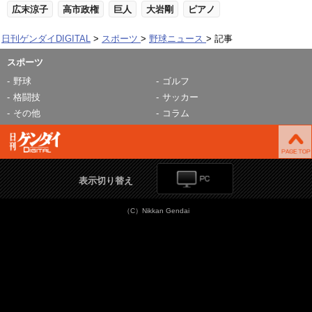
広末涼子
高市政権
巨人
大岩剛
ピアノ
日刊ゲンダイDIGITAL
スポーツ
野球ニュース
記事
スポーツ
野球
ゴルフ
格闘技
サッカー
その他
コラム
表示切り替え
（C）Nikkan Gendai