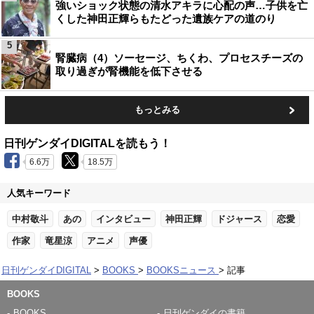
強いショック状態の清水アキラに心配の声…子供を亡
くした神田正輝らもたどった遺族ケアの道のり
5
腎臓病（4）ソーセージ、ちくわ、プロセスチーズの
取り過ぎが腎機能を低下させる
もっとみる
日刊ゲンダイDIGITALを読もう！
6.6万
18.5万
人気キーワード
中村敬斗
あの
インタビュー
神田正輝
ドジャース
恋愛
作家
竜星涼
アニメ
声優
日刊ゲンダイDIGITAL
BOOKS
BOOKSニュース
記事
BOOKS
BOOKS
日刊ゲンダイの書籍