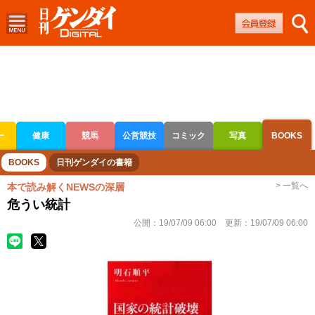
ー
健康
競馬
公営競技
コミック
写真
BOOKS
ボートレース
競輪
オートレース
BOOKS
日刊ゲンダイの書籍
> 一覧へ
本で読み解くNEWSの深層
危うい統計
公開：
19/07/09 06:00
更新：
19/07/09 06:00