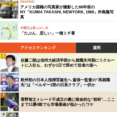
GRAPHIC
アメリカ国籍の写真家が撮影した66年前の
NY「KIJIMA TAKASHI, NEWYORK, 1960」杵島隆写
真
木曜日は夜ふかし本
「たぶん、恋しい」一穂ミチ著
アクセスランキング
週間
1
佐藤二朗は信州大経済学部から就職氷河期にリクルー
トに入社も、わずか1日で辞めて役者の道へ
2
欧州初の日本人指揮官誕生へ 森保一監督の“再就職
先”は「ベルギー1部の日系クラブ」一択か
3
菅野智之トレード不成立の裏に致命的な“前科”…ここ
まで11勝4敗でも市場価値が低かったワケ
4