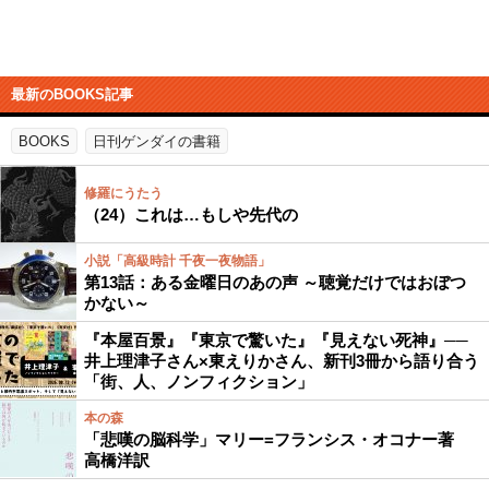
最新のBOOKS記事
BOOKS
日刊ゲンダイの書籍
修羅にうたう
（24）これは…もしや先代の
小説「高級時計 千夜一夜物語」
第13話：ある金曜日のあの声 ～聴覚だけではおぼつ
かない～
『本屋百景』『東京で驚いた』『見えない死神』──
井上理津子さん×東えりかさん、新刊3冊から語り合う
「街、人、ノンフィクション」
本の森
「悲嘆の脳科学」マリー=フランシス・オコナー著
高橋洋訳