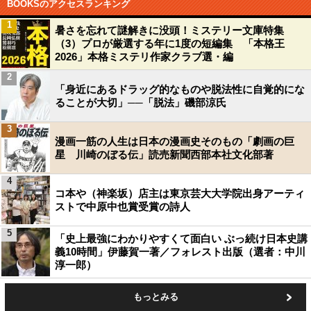
BOOKSのアクセスランキング
1
暑さを忘れて謎解きに没頭！ミステリー文庫特集
（3）プロが厳選する年に1度の短編集 「本格王
2026」本格ミステリ作家クラブ選・編
2
「身近にあるドラッグ的なものや脱法性に自覚的にな
ることが大切」──「脱法」磯部涼氏
3
漫画一筋の人生は日本の漫画史そのもの「劇画の巨
星 川崎のぼる伝」読売新聞西部本社文化部著
4
コ本や（神楽坂）店主は東京芸大大学院出身アーティ
ストで中原中也賞受賞の詩人
5
「史上最強にわかりやすくて面白い ぶっ続け日本史講
義10時間」伊藤賀一著／フォレスト出版（選者：中川
淳一郎）
もっとみる