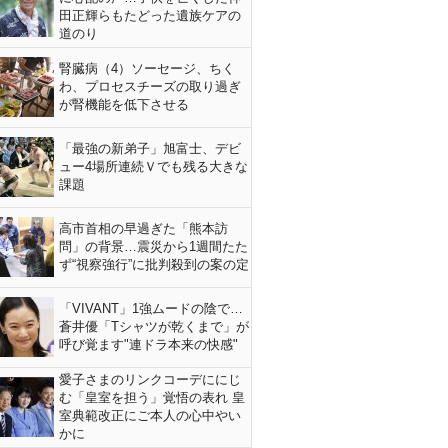
田正輝らもたどった遺族ケアの
道のり
腎臓病（4）ソーセージ、ちく
わ、プロセスチーズの取り過ぎ
が腎機能を低下させる
「最強の新弟子」旭富士、デビ
ュー4場所連続Ｖでも残る大きな
課題
高市首相の早過ぎた「熊本訪
問」の背景…震災から1週間たた
ず“視察強行”に批判殺到の案の定
「VIVANT」1強ムードの陰で…
蒼井優「Tシャツが乾くまで」が
呼び覚ます"連ドラ本来の快感"
愛子さまのリンクコーデににじ
む「皇室を担う」覚悟の表れ 皇
室典範改正にご本人の心中やい
かに