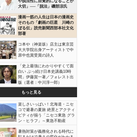
や脱法性に自覚的になることが
大切」──「脱法」磯部涼氏
漫画一筋の人生は日本の漫画史
そのもの「劇画の巨星 川崎の
ぼる伝」読売新聞西部本社文化
部著
コ本や（神楽坂）店主は東京芸
大大学院出身アーティストで中
原中也賞受賞の詩人
「史上最強にわかりやすくて面
白い ぶっ続け日本史講義10時
間」伊藤賀一著／フォレスト出
版（選者：中川淳一郎）
もっと見る
楽しさいっぱい！北海道・ニセ
コで避暑の夏旅 絶景とアクティ
ビティが揃う「ニセコ東急 グラ
ン・ヒラフ」～東急不動産
暑熱対策が義務化される時代に
貼るだけで暑さの変化がわかる