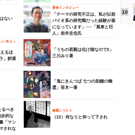
著者インタビュー
10
「テーマの研究不正は、私が以前
己はない
バイオ系の研究職だった経験が基
になっています」──「風車と巨
人」岩井圭也氏
いい本入っ
「うちの若殿は化け猫なので2」
震えるほ
三川みり著
ラ」餠屋
「鬼にきんつば 七つの刻鐘の幽
霊」笹木一著
たるべき
修羅にうたう
初歩的な
（22）何なりと仰って下され
書「マン
マされな