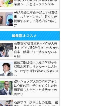
示温シールとは～ファンケル
AGA治療に革命を起こす検査技
術「スキャビジョン」銀クリが
提示する新しい薄毛治療のあり
方
編集部オススメ
高市首相“被災地利用PV”が大炎
上！ ピアノBGM付きでヘリから
合掌、酷暑に汗一滴かかない不
可解
佐藤二朗は信州大経済学部から
就職氷河期にリクルートに入社
も、わずか1日で辞めて役者の道
へ
強いショック状態の清水アキラ
に心配の声…子供を亡くした神
田正輝らもたどった遺族ケアの
道のり
石原プロ「炊き出しの流儀」 被