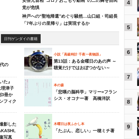
安倍元首相“コロナおこもり動画”の二の舞を自民
4
党が危惧
神戸への“聖地帰還”めぐり騒然…山口組・司組長
「7年ぶりの里帰り」は実現するか
5
日刊ゲンダイの書籍
6
小説「高級時計 千夜一夜物語」
第13話：ある金曜日のあの声 ～
先代の
聴覚だけではおぼつかない～
7
いた』
本の森
上理津子
「悲嘆の脳科学」マリー=フラン
刊3冊か
シス・オコナー著 高橋洋訳
ンフィク
8
撮影した
木曜日は夜ふかし本
9
KASHI,
「たぶん、恋しい」一穂ミチ著
島隆写真