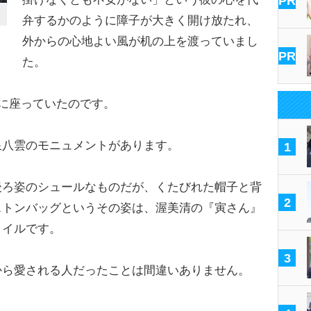
PR
弁するかのように障子が大きく開け放たれ、
外からの心地よい風が机の上を渡っていまし
PR
た。
に座っていたのです。
八雲のモニュメントがあります。
1
ろ姿のシュールなものだが、くたびれた帽子と背
2
ストンバッグというその姿は、渥美清の『寅さん』
タイルです。
3
ら愛される人だったことは間違いありません。