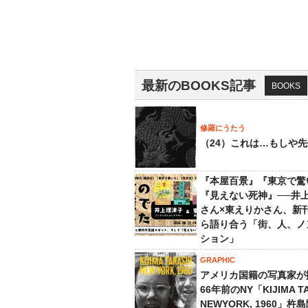
最新のBOOKS記事
BOOKS
修羅にうたう
（24）これは…もしや
『本屋百景』『東京で驚
『見えない死神』──井
さん×東えりかさん、新
ら語り合う「街、人、ノ
ション」
GRAPHIC
アメリカ国籍の写真家が
66年前のNY「KIJIMA TA
NEWYORK, 1960」杵