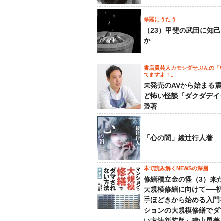
修羅にうたう
（23）甲斐の武田に知
か
書店員芸人カモシダせぶんの「
てますよ！」
未発売のAVから始まる
ど怖い怪談「ダクダデイ
䖸著
「心の闇」綾辻行人著
本で読み解くNEWSの深層
修繕積立金の怪（3）来
大規模修繕に向けて──
手ほどきから始める入門
ションの大規模修繕でダ
い方法新装版」建山晃著