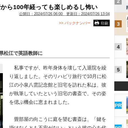
2
から100年経っても楽しめるし怖い
公開日：
2024/07/26 06:00
更新日：
2024/07/26 13:04
>> バックナンバー
印刷
3
4
県松江で英語教師に
私事ですが、昨年身体を壊して入退院を繰
5
り返しました。そのリハビリ旅行で10月に松
江の小泉八雲記念館と旧宅を訪れた私は、彼
が執筆していたという旧宅の書斎で、その姿
を偲ぶ機会に恵まれました。
PR
畳部屋の向こうに庭を望む書斎は、「鍵を
掛けなくとも不安がない」という彼の心を代