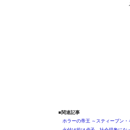
■関連記事
ホラーの帝王 ～スティーブン・
火付け役は貞子…社会現象にな