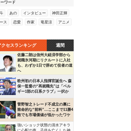
キーワード
斗
あの
インタビュー
神田正輝
ース
恋愛
作家
竜星涼
アニメ
アクセスランキング
週間
佐藤二朗は信州大経済学部から
就職氷河期にリクルートに入社
も、わずか1日で辞めて役者の道
へ
欧州初の日本人指揮官誕生へ 森
保一監督の“再就職先”は「ベル
ギー1部の日系クラブ」一択か
菅野智之トレード不成立の裏に
致命的な“前科”…ここまで11勝4
敗でも市場価値が低かったワケ
強いショック状態の清水アキラ
に心配の声…子供を亡くした神