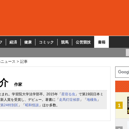
フ
経済
健康
コミック
競馬
公営競技
書籍
Sニュース
記事
介
作家
都生まれ。学習院大学法学部卒。2015年「
星宿る虫
」で第19回日本ミ
賞新人賞を受賞し、デビュー。著書に「
走馬灯症候群
」「
地棲魚
」
1
第24特別区
」「
昭和怪談
」ほか多数。