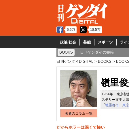
6.6万
18.5万
政治/社会
芸能
スポーツ
ライ
BOOKS
日刊ゲンダイの書籍
日刊ゲンダイDIGITAL
BOOKS
BOOK
嶺里俊
1964年、東京
ステリー文学大
「
地霊都市 東京
著者のコラム一覧
だからホラーは深くて怖い