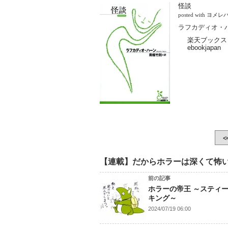
怪談
posted with
ヨメレ
ラフカディオ・ハ
楽天ブックス
ebookjapan
<
【連載】だからホラーは深くて怖
前の記事
ホラーの帝王 ～スティ
キング～
2024/07/19 06:00