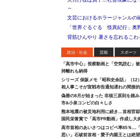
～
文芸におけるホラージャンルの
「世界ぐるぐる 怪異紀行」奥
背筋ひんやり 暑さを忘れるこわ
政治・社会
芸能
スポーツ
「高市中心」視察動画と「空気読む」被
持離れも納得
シリーズ 保阪メモ「昭和史余話」（12
相人事こそが宣戦布告通知遅れの間接的
偽善の8月が始まった 非核三原則を踏
市&小泉コンビの白々しさ
熊本地震の被災地利用に続き…首相官邸
国民栄誉賞で「高市PR動画」作成し大
高市首相のあいさつはコピペ率85％…
思い」石破前首相・愛子内親王とは絶望