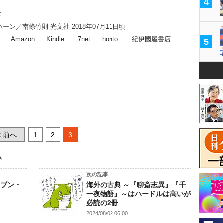
4
バ
ーン／南條竹則 光文社 2018年07月11日頃
Amazon
Kindle
7net
honto
紀伊國屋書店
5
前へ
1
2
3
<
い
次の記事
ーブン・
海外の古典 ～『聊斎志異』『千
一夜物語』～はハードルは高いが
必読の2冊
2024/08/02 06:00