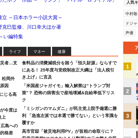
人気
中村敬
確立 ～日本ホラー小説大賞～
ドジャ
野克巳監修、川口幸大ほか著
声優
～い編特集
ライフ
マネー
健康
災者…支
食料品の消費減税分を賄う「恒久財源」ならすで
1
にある！ 25年度与党税制改正大綱は「法人税引
き上げ」に言及
）松岡外
原因
「米国産ジャガイモ」輸入解禁は“トランプ対
2
策”？ 恐怖の病害虫で産地壊滅&自給率低下リス
みにじる高
ク
「ミシガンのマムダニ」が民主党上院予備選に勝
が今度は
3
利 「急進左派では本選で勝てない」という常識を
炎上
覆すか
「広島への
高市官邸「被災地利用PV」が首相の命取りに？
的格差