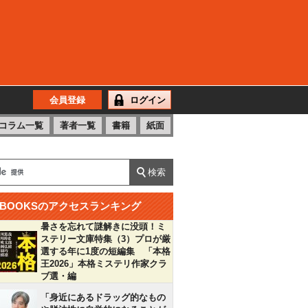
会員登録
ログイン
コラム一覧
著者一覧
書籍
紙面
BOOKSのアクセスランキング
暑さを忘れて謎解きに没頭！ミ
ステリー文庫特集（3）プロが厳
選する年に1度の短編集 「本格
王2026」本格ミステリ作家クラ
ブ選・編
「身近にあるドラッグ的なもの