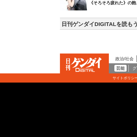
《そろそろ疲れた》の飽
日刊ゲンダイDIGITALを読も
政治/社会
芸能
グ
サイトポリシ