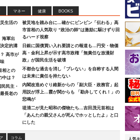
フ
マネー
健康
BOOKS
災生活の
被災地を踏み台に…確かにビンビン「伝わる」高
市首相の人気取り “政治の師”は激励に駆けずり回
るハード視察
）海軍出
決定的溝
日銀に国債買い入れ要請との報道も…円安・物価
高・金利上昇が示す高市政権「無責任な放漫財
？ 高市が
政」が国民生活を破壊
味
不都合な過去を消し「ブレない」を自称する人間
首相との
は未来に責任を持たない
の中は？
内閣改造めぐり維新からの「副大臣・政務官」起
国民民主・
用説が浮上…霞が関からも 「勘弁してくれ！」の
最長老の
悲鳴が
堤清二が見た昭和の傑物たち…吉田茂元首相は
「あんたの親父さんが死んでホッとしたよ」と口
にした
ア
コラム
人気