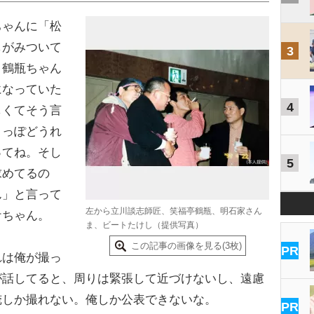
ゃんに「松
しがみついて
3
、鶴瓶ちゃん
になっていた
4
しくてそう言
よっぽどうれ
ってね。そし
5
求めてるの
ん」と言って
左から立川談志師匠、笑福亭鶴瓶、明石家さん
ケちゃん。
ま、ビートたけし（提供写真）
この記事の画像を見る(3枚)
PR
は俺が撮っ
が話してると、周りは緊張して近づけないし、遠慮
俺しか撮れない。俺しか公表できないな。
PR