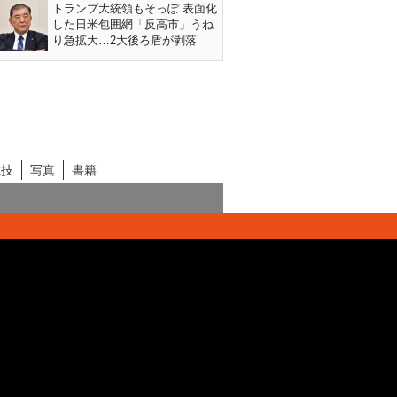
トランプ大統領もそっぽ 表面化
した日米包囲網「反高市」うね
り急拡大…2大後ろ盾が剥落
競技
写真
書籍