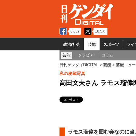
6.6万
18.5万
政治/社会
芸能
スポーツ
ライ
芸能
グラビア
コラム
日刊ゲンダイDIGITAL
芸能
芸能ニュー
私の秘蔵写真
高田文夫さん ラモス瑠偉
ラモス瑠偉を囲む会なのに当