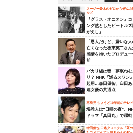
スージー鈴木のゼロからぜんぶ
ルズ
『グラス・オニオン』コ
ング然としたビートルズ
がえし」
「恩人だけど、嫌いな人
亡くなった板東英二さん
感情を抱いたプロデュー
前
バカリ組は妻「夢眠ねむ
リ？ NHK『巡るスワン
起用…森田望智、臼田あ
連女優の共通点
再発見 ちょうど10年前のテレ
堺雅人は“日曜の夜”、N
ドラマ「真田丸」で躍動
増田俊也 口述クロニクル「茶
たコメディアン 欽ちゃんのぜ