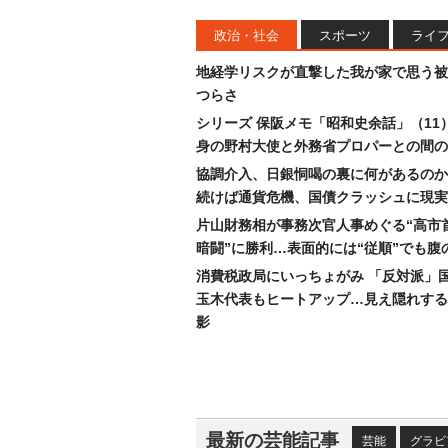
政治・社会
スポーツ
ライ
地経学リスクが直撃した我が家で思う被
つらさ
シリーズ 保阪メモ「昭和史余話」（11
身の野村大使と外務省プロパーとの間の
協調介入、日銀恫喝の裏に何があるのか
続けば通貨危機、国債クラッシュに現実
片山財務相が事務次官人事めぐる“高市
暗闘”に勝利…表面的には“従順”でも腹
消費税政局にいっちょがみ 「反対派」
玉木代表もヒートアップ…見え隠れする
影
最新の芸能記事
芸能
グラビ