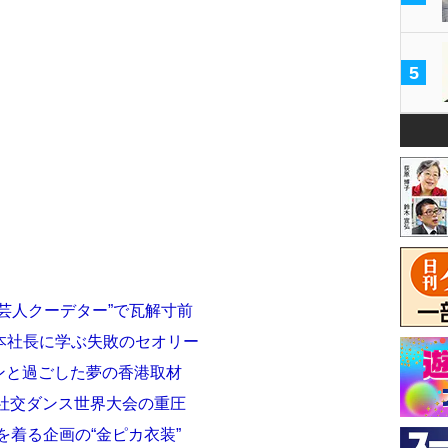
5
芸人クーデター”で瓦解寸前
本社長に学ぶ失敗のセオリー
ェンと過ごした夢の香港取材
と社交ダンス世界大会の重圧
を着る企画の“金ピカ衣装”