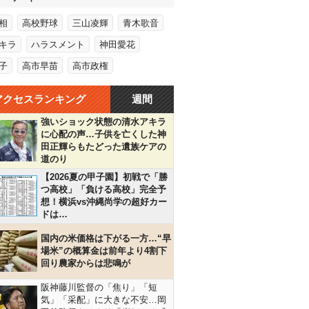
相
高校野球
三山凌輝
青木歌音
キラ
ハラスメント
神田愛花
子
高市早苗
高市政権
アクセスランキング
週間
強いショック状態の清水アキラ
に心配の声…子供を亡くした神
田正輝らもたどった遺族ケアの
道のり
【2026夏の甲子園】初戦で「勝
つ高校」「負ける高校」完全予
想！横浜vs沖縄尚学の超好カー
ドは…
国内の米価格は下がる一方…“早
場米”の概算金は前年より4割下
回り農家からは悲鳴が
阪神藤川監督の「焦り」「短
気」「采配」に大きな不安…岡