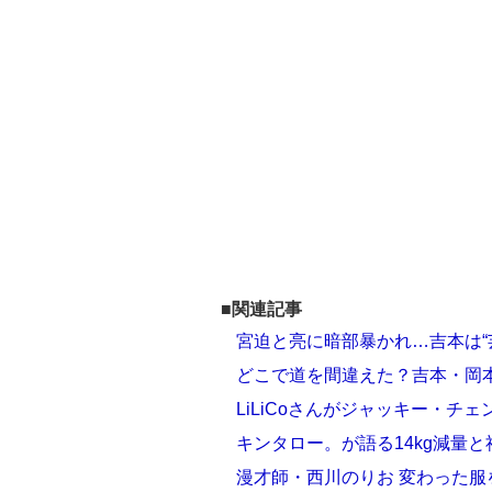
■関連記事
宮迫と亮に暗部暴かれ…吉本は“
どこで道を間違えた？吉本・岡
LiLiCoさんがジャッキー・チ
キンタロー。が語る14kg減量
漫才師・西川のりお 変わった服