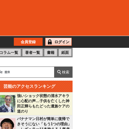
会員登録
ログイン
コラム一覧
著者一覧
書籍
紙面
芸能のアクセスランキング
強いショック状態の清水アキラ
に心配の声…子供を亡くした神
田正輝らもたどった遺族ケアの
道のり
バナナマン日村が簡単に復帰で
きそうにない「もう1つの理由」