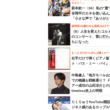
ちゃう！」
萩本欽一〈34〉私の“運
谷翔平のカネを使い込ん
「小さな声で『ありがと
坂田明 81歳の今も現役JAZZラ
（8）人生を変えたコル
のコンサート、雷に打た
ちになった
もっとゼロからぜんぶ聴くビー
右手だけで弾くピアノ版
ト・パス・ミー・バイ』
中島健人「地方モールお
での物議も戦略通り？ 
アー成功の山田涼介との
timelesz炎上の明暗
りくりゅうYouTube開
ジネス感のあるカップル