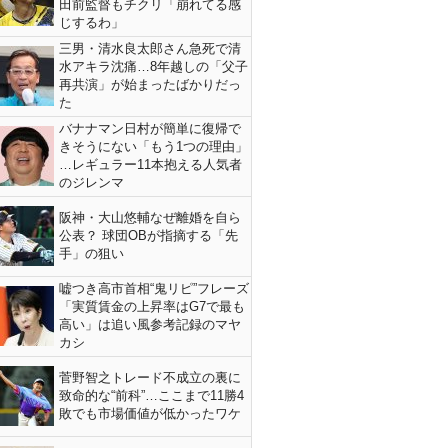
田前監督もチクリ「崩れてる感
じするわ」
三男・清水良太郎さん急死で清
水アキラ沈痛…8年越しの「父子
再共演」が始まったばかりだっ
た
バナナマン日村が簡単に復帰で
きそうにない「もう1つの理由」
…レギュラー11本抱える人気者
のジレンマ
阪神・大山悠輔なぜ離婚を自ら
公表？ 球団OBが指摘する「先
手」の狙い
嘘つき高市首相“鬼リピ”フレーズ
「実質賃金の上昇率はG7で最も
高い」は追い風参考記録のマヤ
カシ
菅野智之トレード不成立の裏に
致命的な“前科”…ここまで11勝4
敗でも市場価値が低かったワケ