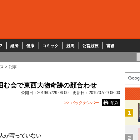
フ
経済
健康
コミック
競馬
公営競技
書籍
ス
記事
囲む会で東西大物奇跡の顔合わせ
公開日：
2019/07/29 06:00
更新日：
2019/07/29 06:00
>> バックナンバー
印刷
1
人が写っていない
2