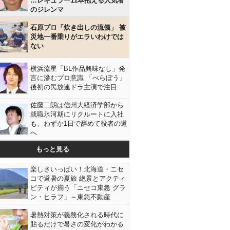
…レギュラー11本抱える人気者
のジレンマ
石原プロ「炊き出しの流儀」 被
災地一番乗りがエラいわけでは
ない
横浜流星「BL作品興味なし」発
言に滲むプロ意識 「べらぼう」
後初の民放連ドラ主演で注目
佐藤二朗は信州大経済学部から
就職氷河期にリクルートに入社
も、わずか1日で辞めて役者の道
へ
もっと見る
楽しさいっぱい！北海道・ニセ
コで避暑の夏旅 絶景とアクティ
ビティが揃う「ニセコ東急 グラ
ン・ヒラフ」～東急不動産
暑熱対策が義務化される時代に
貼るだけで暑さの変化がわかる