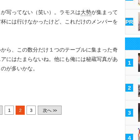
が写ってない（笑い）。ラモスは
大勢
が集まって
Ｗ杯には行けなかったけど、これだけのメンバーを
PR
から、この数分だけ１つのテーブルに集まった奇
ニアにはたまらないね。他にも俺には秘蔵写真があ
1
ものが多いかな。
2
1
2
3
次へ
>>
3
4