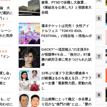
被害、PTSDで休職し大激震…
《番組名を公表しろ》と視聴者大
”論 大
合唱
だ通訳に
う』」
5
イブ
週末チケットは完売！ 女性アイ
トレーン
ドルフェス「TOKYO IDOL
れた気持
FESTIVAL」の現在地 ～現地ルポ
6
～
GACKT“一流芸能人”の主演月9
トルズ
が視聴率4％台…「格付け」87連
7
『ドン
勝の絶対王者に突きつけられた試
練
渡し会」
12年ぶり連ドラ主演の榮倉奈々
8
ドームツ
が綾瀬はるかを超える日…アラフ
差と
ォー女優「最新勢力図」変動の兆
し
9
設も…ビ
三山凌輝にとって義父・水谷豊よ
匂わせに
り厄介な“後門の狼”とは…「愛の