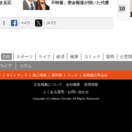
き反応
不時着」密会報道が招いた代償
10
う！
6.6万
18.5万
芸能
スポーツ
ライフ
経済
健康
コミック
競馬
公営
ラビア
コラム
ー
サイトマップ
個人情報
著作権
リンク
定期購読申込み
広告掲載について
会社概要
採用情報
よくある質問・お問い合わせ
Copyright (C) Nikkan Gendai. All Rights Reserved