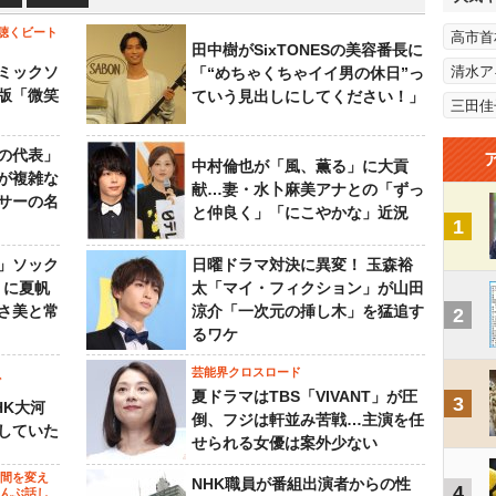
聴くビート
高市首
田中樹がSixTONESの美容番長に
ミックソ
清水ア
「“めちゃくちゃイイ男の休日”っ
版「微笑
ていう見出しにしてください！」
三田佳
の代表」
中村倫也が「風、薫る」に大貢
が複雑な
献…妻・水卜麻美アナとの「ずっ
サーの名
と仲良く」「にこやかな」近況
1
」ソック
日曜ドラマ対決に異変！ 玉森裕
』に夏帆
太「マイ・フィクション」が山田
さ美と常
涼介「一次元の挿し木」を猛追す
2
るワケ
芸能界クロスロード
ビ
夏ドラマはTBS「VIVANT」が圧
3
HK大河
倒、フジは軒並み苦戦…主演を任
していた
せられる女優は案外少ない
の間を変え
NHK職員が番組出演者からの性
4
～んぶ話し