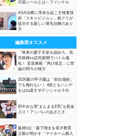
示温シールとは～ファンケル
AGA治療に革命を起こす検査技
術「スキャビジョン」銀クリが
提示する新しい薄毛治療のあり
方
編集部オススメ
「将来の愛子天皇を認めろ」高
市政権vs読売新聞でバトル激
化！ 皇室典範「再び改定」に世
論の85％が味方
2026夏の甲子園は「初出場校」
でも侮れない！ 4校ともハンデ
をはね返すポテンシャル十分
田中みな実“まんまるE乳”も筋金
入り！アッパレのあざとさ
阪神1位・森下翔太を英才教育
父親が明かす「マイホーム購入