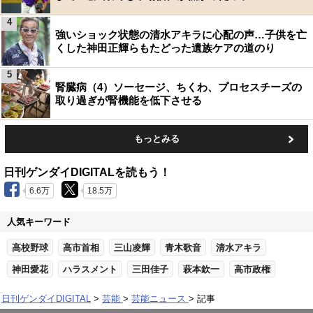
4
強いショック状態の清水アキラに心配の声…子供を亡
くした神田正輝らもたどった遺族ケアの道のり
5
腎臓病（4）ソーセージ、ちくわ、プロセスチーズの
取り過ぎが腎機能を低下させる
もっとみる
日刊ゲンダイDIGITALを読もう！
6.6万
18.5万
人気キーワード
高校野球
高市首相
三山凌輝
青木歌音
清水アキラ
神田愛花
ハラスメント
三田佳子
萩本欽一
高市政権
日刊ゲンダイDIGITAL
芸能
芸能ニュース
記事