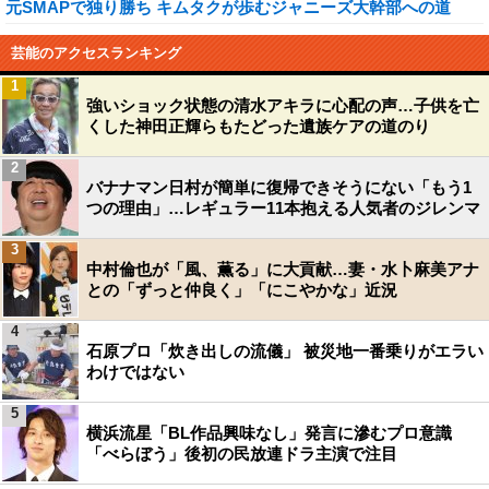
元SMAPで独り勝ち キムタクが歩むジャニーズ大幹部への道
芸能のアクセスランキング
1
強いショック状態の清水アキラに心配の声…子供を亡
くした神田正輝らもたどった遺族ケアの道のり
2
バナナマン日村が簡単に復帰できそうにない「もう1
つの理由」…レギュラー11本抱える人気者のジレンマ
3
中村倫也が「風、薫る」に大貢献…妻・水卜麻美アナ
との「ずっと仲良く」「にこやかな」近況
4
石原プロ「炊き出しの流儀」 被災地一番乗りがエラい
わけではない
5
横浜流星「BL作品興味なし」発言に滲むプロ意識
「べらぼう」後初の民放連ドラ主演で注目