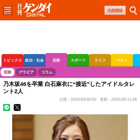
トピックス
政治・社会
芸能
スポーツ
ライフ
マネー
ボートレース
競輪
オートレース
芸能
グラビア
コラム
乃木坂46を卒業 白石麻衣に“接近”したアイドルタレ
ント2人
公開：
20/01/09 06:00
更新：
20/01/09 11:38