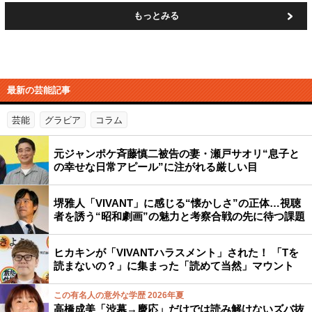
もっとみる
最新の芸能記事
芸能
グラビア
コラム
元ジャンポケ斉藤慎二被告の妻・瀬戸サオリ“息子と
の幸せな日常アピール”に注がれる厳しい目
堺雅人「VIVANT」に感じる“懐かしさ”の正体…視聴
者を誘う“昭和劇画”の魅力と考察合戦の先に待つ課題
ヒカキンが「VIVANTハラスメント」された！ 「Tを
読まないの？」に集まった「読めて当然」マウント
この有名人の意外な学歴 2026年夏
高橋成美「渋幕→慶応」だけでは読み解けないズバ抜