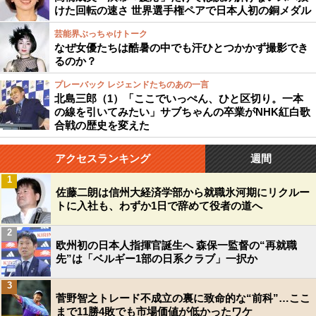
けた回転の速さ 世界選手権ペアで日本人初の銅メダル
芸能界ぶっちゃけトーク
なぜ女優たちは酷暑の中でも汗ひとつかかず撮影でき
るのか？
プレーバック レジェンドたちのあの一言
北島三郎（1）「ここでいっぺん、ひと区切り。一本
の線を引いてみたい」サブちゃんの卒業がNHK紅白歌
合戦の歴史を変えた
アクセスランキング
週間
1
佐藤二朗は信州大経済学部から就職氷河期にリクルー
トに入社も、わずか1日で辞めて役者の道へ
2
欧州初の日本人指揮官誕生へ 森保一監督の“再就職
先”は「ベルギー1部の日系クラブ」一択か
3
菅野智之トレード不成立の裏に致命的な“前科”…ここ
まで11勝4敗でも市場価値が低かったワケ